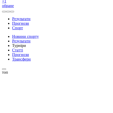
+
1
обране
Результати
Прогнози
Спорт
Новини спорту
Результати
Турніри
Статті
Прогнози
Трансфери
топ