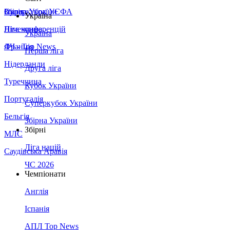
Збірна України
Італія
Суперкубок УЄФА
Україна
Німеччина
Ліга конференцій
Україна
Франція
ЛЧ - Top News
Перша ліга
Нідерланди
Друга ліга
Туреччина
Кубок України
Португалія
Суперкубок України
Бельгія
Збірна України
Збірні
МЛС
Ліга націй
Саудівська Аравія
ЧС 2026
Чемпіонати
Англія
Іспанія
АПЛ Top News