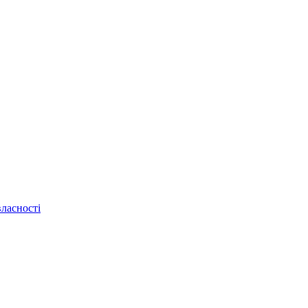
ласності