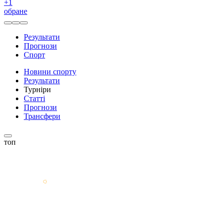
+
1
обране
Результати
Прогнози
Спорт
Новини спорту
Результати
Турніри
Статті
Прогнози
Трансфери
топ