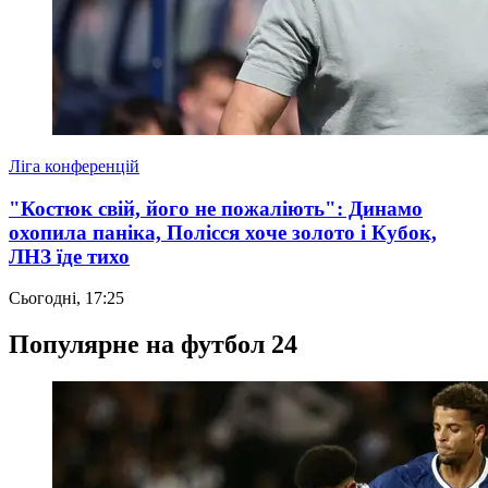
Ліга конференцій
"Костюк свій, його не пожаліють": Динамо
охопила паніка, Полісся хоче золото і Кубок,
ЛНЗ їде тихо
Сьогодні, 17:25
Популярне на футбол 24