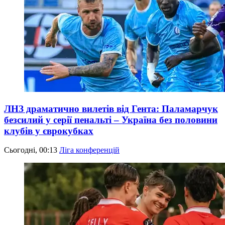
ЛНЗ драматично вилетів від Гента: Паламарчук
безсилий у серії пенальті – Україна без половини
клубів у єврокубках
Сьогодні, 00:13
Ліга конференцій