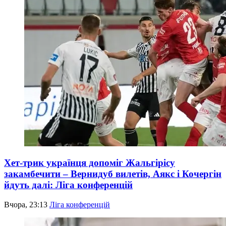
Хет-трик українця допоміг Жальгірісу
закамбечити – Вернидуб вилетів, Аякс і Кочергін
йдуть далі: Ліга конференцій
Вчора, 23:13
Ліга конференцій