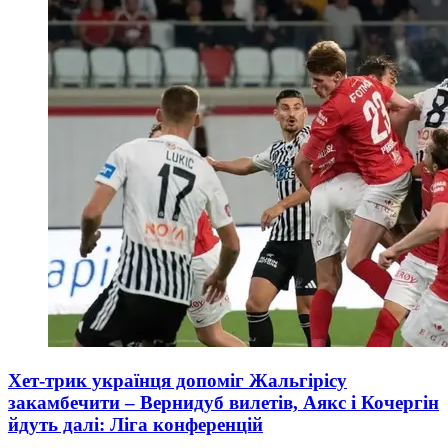
Хет-трик українця допоміг Жальгірісу
закамбечити – Вернидуб вилетів, Аякс і Кочергін
йдуть далі: Ліга конференцій