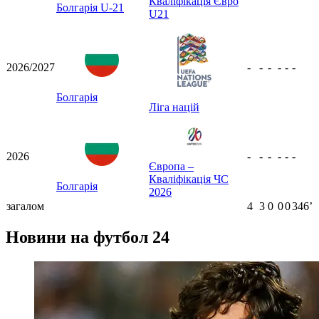
Кваліфікація Євро
Болгарія U-21
U21
2026/2027
-
-
-
-
-
-
Болгарія
Ліга націй
2026
-
-
-
-
-
-
Європа –
Кваліфікація ЧС
Болгарія
2026
загалом
4
3
0
0
0
346ʼ
Новини на футбол 24