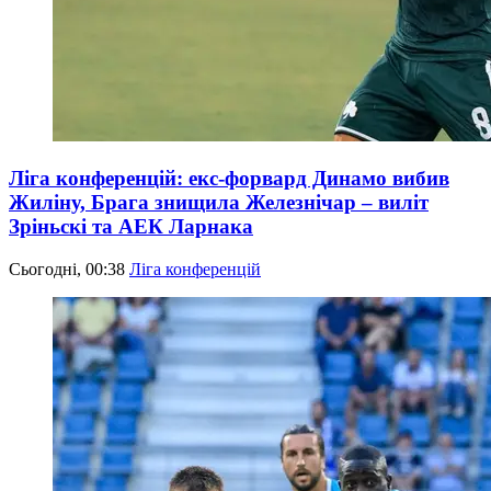
Ліга конференцій: екс-форвард Динамо вибив
Жиліну, Брага знищила Железнічар – виліт
Зріньскі та АЕК Ларнака
Сьогодні, 00:38
Ліга конференцій