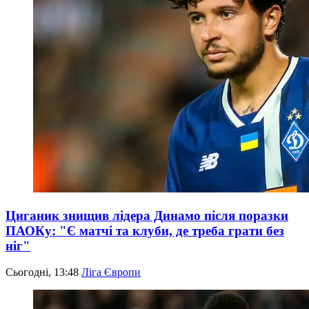
Циганик знищив лідера Динамо після поразки
ПАОКу: "Є матчі та клуби, де треба грати без
ніг"
Сьогодні, 13:48
Ліга Європи