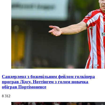
Сандерленд з божевільним фейлом голкіпера
програв Лідсу, Ноттінгем з голом новачка
обіграв Портімоненсе
8 312