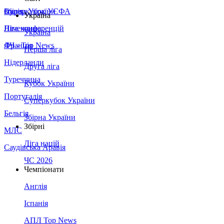
Збірна України
Італія
Суперкубок УЄФА
Україна
Німеччина
Ліга конференцій
Україна
Франція
ЛЧ - Top News
Перша ліга
Нідерланди
Друга ліга
Туреччина
Кубок України
Португалія
Суперкубок України
Бельгія
Збірна України
Збірні
МЛС
Ліга націй
Саудівська Аравія
ЧС 2026
Чемпіонати
Англія
Іспанія
АПЛ Top News