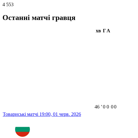
4 553
Останні матчі гравця
хв
Г
А
46
ʼ
0
0
0
0
Товариські матчі
19:00,
01 черв. 2026