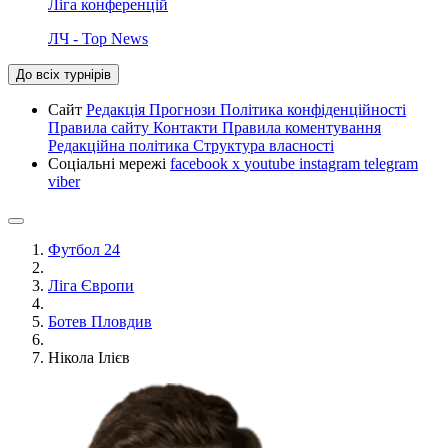
Ліга конференцій
ЛЧ - Top News
До всіх турнірів
Сайт
Редакція
Прогнози
Політика конфіденційності
Правила сайту
Контакти
Правила коментування
Редакційна політика
Структура власності
Соціальні мережі
facebook
x
youtube
instagram
telegram
viber
Футбол 24
Ліга Європи
Ботев Пловдив
Нікола Ілієв