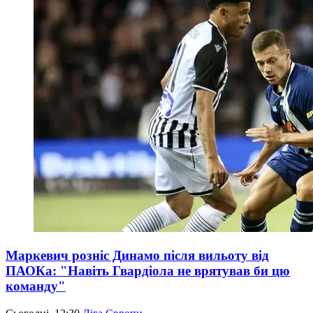
Маркевич розніс Динамо після вильоту від
ПАОКа: "Навіть Гвардіола не врятував би цю
команду"