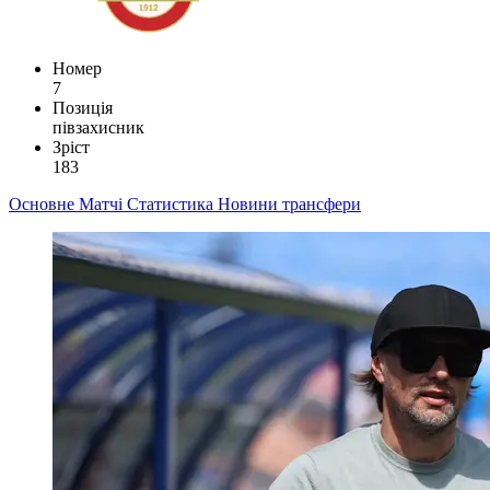
Номер
7
Позиція
півзахисник
Зріст
183
Основне
Матчі
Статистика
Новини
трансфери