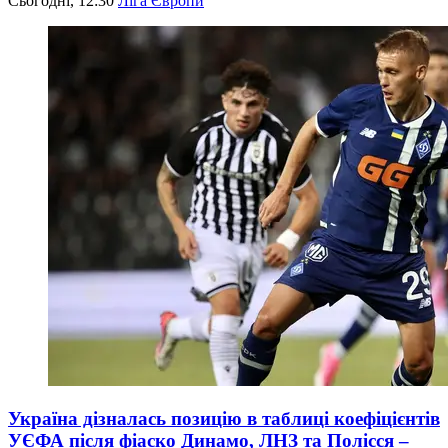
Сьогодні, 12:30
Ліга Європи
Україна дізналась позицію в таблиці коефіцієнтів
УЄФА після фіаско Динамо, ЛНЗ та Полісся –