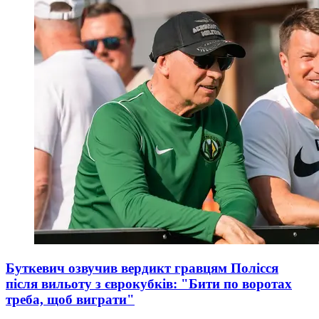
Буткевич озвучив вердикт гравцям Полісся
після вильоту з єврокубків: "Бити по воротах
треба, щоб виграти"