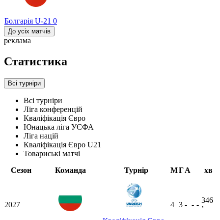
Болгарія U-21
0
До усіх матчів
реклама
Статистика
Всі турніри
Всі турніри
Ліга конференцій
Кваліфікація Євро
Юнацька ліга УЄФА
Ліга націй
Кваліфікація Євро U21
Товариські матчі
Сезон
Команда
Турнір
М
Г
А
хв
346
2027
4
3
-
-
-
ʼ