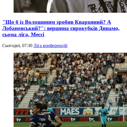
"Що б із Волошиним зробив Кварцяний? А
Лобановський?": вершина єврокубків Динамо,
сьома ліга, Мессі
Сьогодні, 07:30
Ліга конференцій