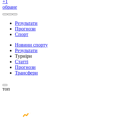
+
1
обране
Результати
Прогнози
Спорт
Новини спорту
Результати
Турніри
Статті
Прогнози
Трансфери
топ