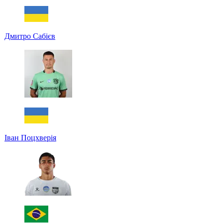
Дмитро Сабієв
Іван Поцхверія