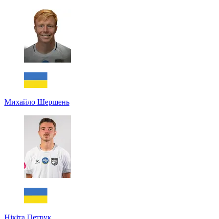
Михайло Шершень
Нікіта Петрук