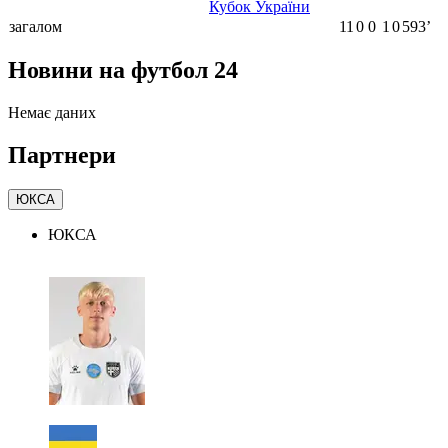
Кубок України
загалом
11
0
0
1
0
593ʼ
Новини на футбол 24
Немає даних
Партнери
ЮКСА
ЮКСА