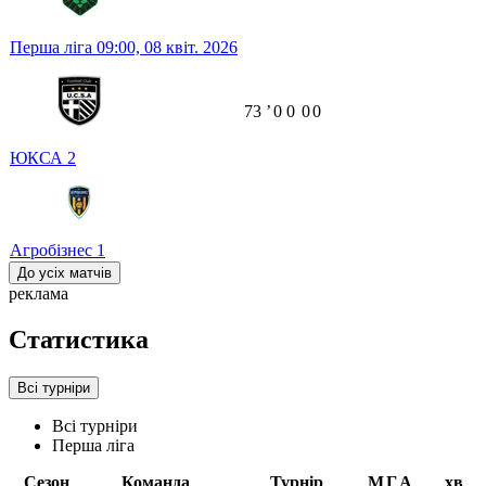
Перша ліга
09:00,
08 квіт. 2026
73
ʼ
0
0
0
0
ЮКСА
2
Агробізнес
1
До усіх матчів
реклама
Статистика
Всі турніри
Всі турніри
Перша ліга
Сезон
Команда
Турнір
М
Г
А
хв