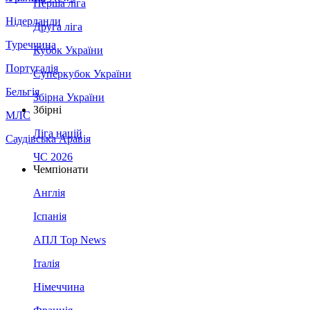
Перша ліга
Нідерланди
Друга ліга
Туреччина
Кубок України
Португалія
Суперкубок України
Бельгія
Збірна України
Збірні
МЛС
Ліга націй
Саудівська Аравія
ЧС 2026
Чемпіонати
Англія
Іспанія
АПЛ Top News
Італія
Німеччина