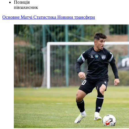
Позиція
півзахисник
Основне
Матчі
Статистика
Новини
трансфери