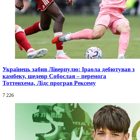
Українець забив Ліверпулю: Іраола дебютував з
камбеку, шедевр Собослая – перемога
Тоттенхема, Лідс програв Рексему
7 226