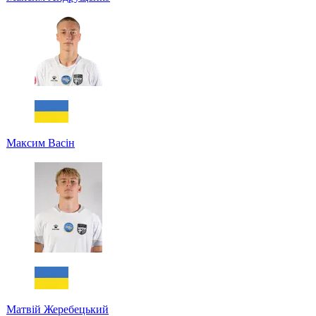
Максим Васін
Матвій Жеребецький