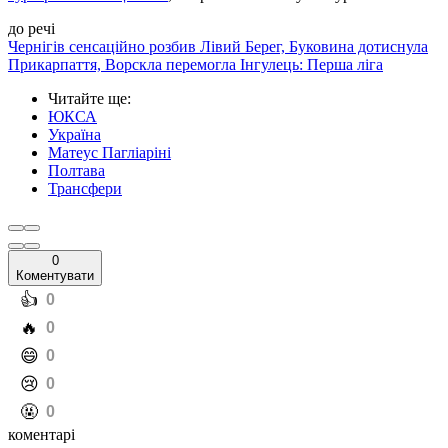
до речі
Чернігів сенсаційно розбив Лівий Берег, Буковина дотиснула
Прикарпаття, Ворскла перемогла Інгулець: Перша ліга
Читайте ще
:
ЮКСА
Україна
Матеус Пагліаріні
Полтава
Трансфери
0
Коментувати
️👍
0
️🔥
0
️😄
0
️😢
0
️🤬
0
коментарі