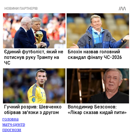
головна
матч-центр
прогнози