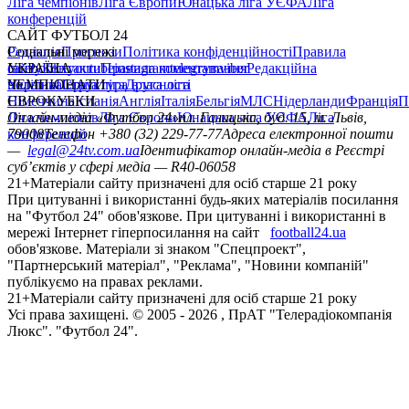
Ліга чемпіонів
Ліга Європи
Юнацька ліга УЄФА
Ліга
конференцій
САЙТ ФУТБОЛ 24
Редакція
Соціальні мережі
Прогнози
Політика конфіденційності
Правила
сайту
facebook
УКРАЇНА
Контакти
x
youtube
Правила коментування
instagram
telegram
viber
Редакційна
політика
Україна
ЧЕМПІОНАТИ
Перша ліга
Структура власності
Друга ліга
Німеччина
ЄВРОКУБКИ
Іспанія
Англія
Італія
Бельгія
МЛС
Нідерланди
Франція
П
Ліга чемпіонів
Онлайн-медіа «Футбол 24»
Ліга Європи
Юнацька ліга УЄФА
пл. Галицька, буд. 15, м. Львів,
Ліга
конференцій
79008
Телефон +380 (32) 229-77-77
Адреса електронної пошти
—
legal@24tv.com.ua
Ідентифікатор онлайн-медіа в Реєстрі
суб’єктів у сфері медіа — R40-06058
21+
Матеріали сайту призначені для осіб старше 21 року
При цитуванні і використанні будь-яких матеріалів посилання
на "Футбол 24" обов'язкове. При цитуванні і використанні в
мережі Інтернет гіперпосилання на сайт
football24.ua
обов'язкове. Матеріали зі знаком "Спецпроект",
"Партнерський матеріал", "Реклама", "Новини компаній"
публікуємо на правах реклами.
21+
Матеріали сайту призначені для осіб старше 21 року
Усi права захищенi. © 2005 -
2026
, ПрАТ "Телерадіокомпанія
Люкс". "Футбол 24".