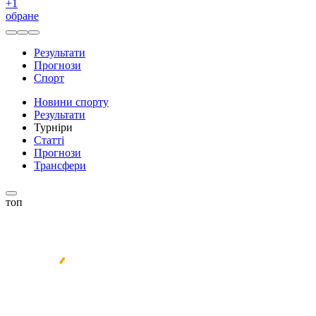
+
1
обране
Результати
Прогнози
Спорт
Новини спорту
Результати
Турніри
Статті
Прогнози
Трансфери
топ