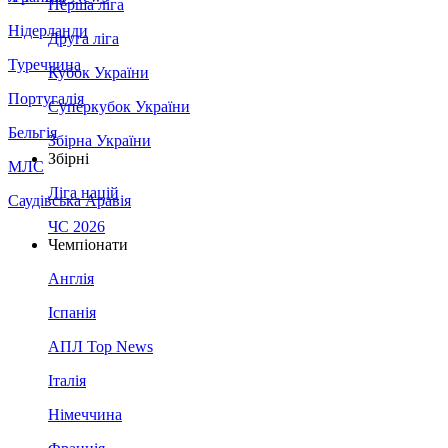
Перша ліга
Нідерланди
Друга ліга
Туреччина
Кубок України
Португалія
Суперкубок України
Бельгія
Збірна України
Збірні
МЛС
Ліга націй
Саудівська Аравія
ЧС 2026
Чемпіонати
Англія
Іспанія
АПЛ Top News
Італія
Німеччина