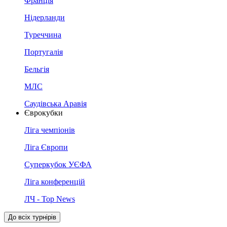
Франція
Нідерланди
Туреччина
Португалія
Бельгія
МЛС
Саудівська Аравія
Єврокубки
Ліга чемпіонів
Ліга Європи
Суперкубок УЄФА
Ліга конференцій
ЛЧ - Top News
До всіх турнірів