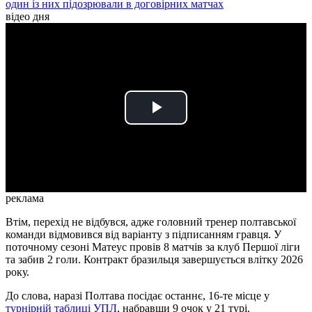
один із них підозрювали в договірних матчах
відео дня
Play
Video
реклама
Втім, перехід не відбувся, адже головний тренер полтавської
команди відмовився від варіанту з підписанням гравця. У
поточному сезоні Матеус провів 8 матчів за клуб Першої ліги
та забив 2 голи. Контракт бразильця завершується влітку 2026
року.
До слова, наразі Полтава посідає останнє, 16-те місце у
турнірній таблиці УПЛ
, набравши 9 очок у 21 турі.