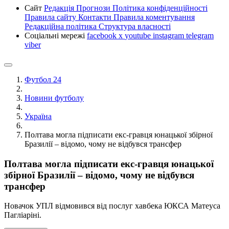
Сайт
Редакція
Прогнози
Політика конфіденційності
Правила сайту
Контакти
Правила коментування
Редакційна політика
Структура власності
Соціальні мережі
facebook
x
youtube
instagram
telegram
viber
Футбол 24
Новини футболу
Україна
Полтава могла підписати екс-гравця юнацької збірної
Бразилії – відомо, чому не відбувся трансфер
Полтава могла підписати екс-гравця юнацької
збірної Бразилії – відомо, чому не відбувся
трансфер
Новачок УПЛ відмовився від послуг хавбека ЮКСА Матеуса
Пагліаріні.