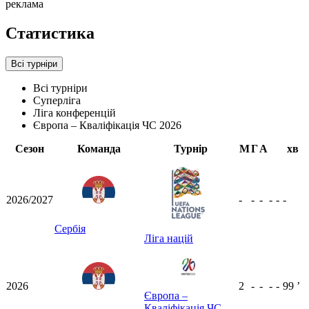
реклама
Статистика
Всі турніри
Всі турніри
Суперліга
Ліга конференцій
Європа – Кваліфікація ЧС 2026
Сезон
Команда
Турнір
М
Г
А
хв
2026/2027
-
-
-
-
-
-
Сербія
Ліга націй
2026
2
-
-
-
-
99
ʼ
Європа –
Кваліфікація ЧС