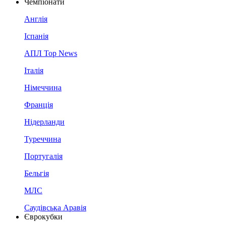
Чемпіонати
Англія
Іспанія
АПЛ Top News
Італія
Німеччина
Франція
Нідерланди
Туреччина
Португалія
Бельгія
МЛС
Саудівська Аравія
Єврокубки