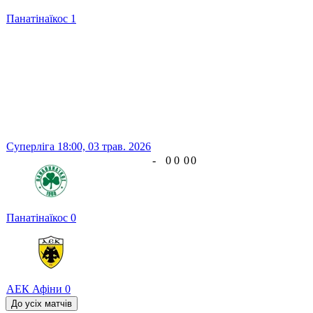
Панатінаїкос
1
Суперліга
18:00,
03 трав. 2026
-
0
0
0
0
Панатінаїкос
0
АЕК Афіни
0
До усіх матчів