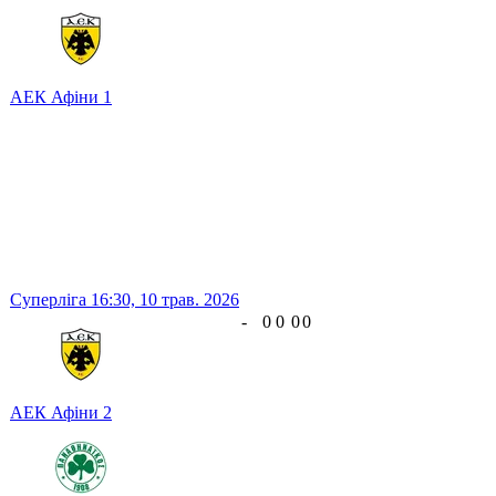
АЕК Афіни
1
Суперліга
16:30,
10 трав. 2026
-
0
0
0
0
АЕК Афіни
2