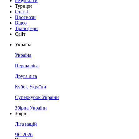
Результати
Турніри
Статті
Прогнози
Відео
Трансфери
Сайт
Україна
Україна
Перша ліга
Друга ліга
Кубок України
Суперкубок України
Збірна України
Збірні
Ліга націй
ЧС 2026