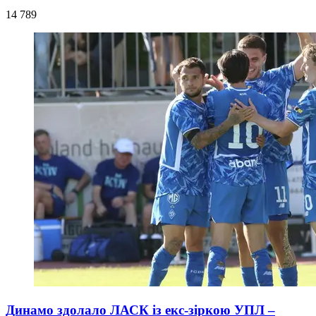
14 789
Динамо здолало ЛАСК із екс-зіркою УПЛ –