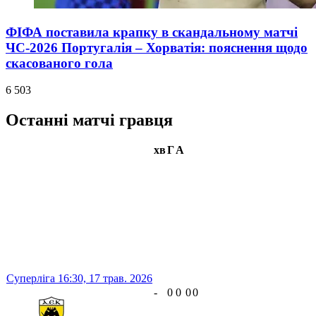
ФІФА поставила крапку в скандальному матчі
ЧС-2026 Португалія – Хорватія: пояснення щодо
скасованого гола
6 503
Останні матчі гравця
хв
Г
А
Суперліга
16:30,
17 трав. 2026
-
0
0
0
0