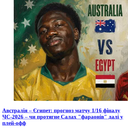
Австралія – Єгипет: прогноз матчу 1/16 фіналу
ЧС-2026 – чи протягне Салах "фараонів" далі у
плей-офф