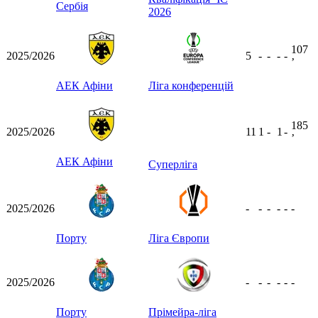
Сербія
2026
107
2025/2026
5
-
-
-
-
ʼ
АЕК Афіни
Ліга конференцій
185
2025/2026
11
1
-
1
-
ʼ
АЕК Афіни
Суперліга
2025/2026
-
-
-
-
-
-
Порту
Ліга Європи
2025/2026
-
-
-
-
-
-
Порту
Прімейра-ліга