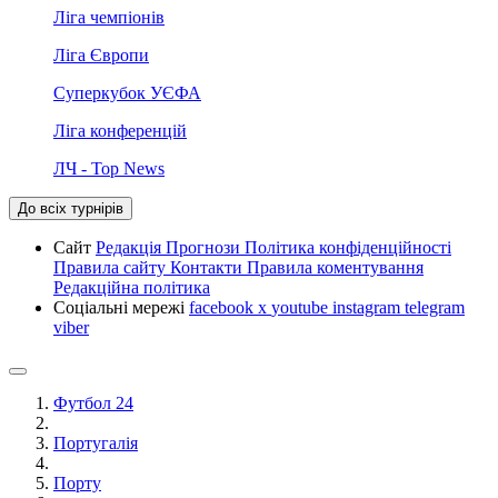
Ліга чемпіонів
Ліга Європи
Суперкубок УЄФА
Ліга конференцій
ЛЧ - Top News
До всіх турнірів
Сайт
Редакція
Прогнози
Політика конфіденційності
Правила сайту
Контакти
Правила коментування
Редакційна політика
Соціальні мережі
facebook
x
youtube
instagram
telegram
viber
Футбол 24
Португалія
Порту