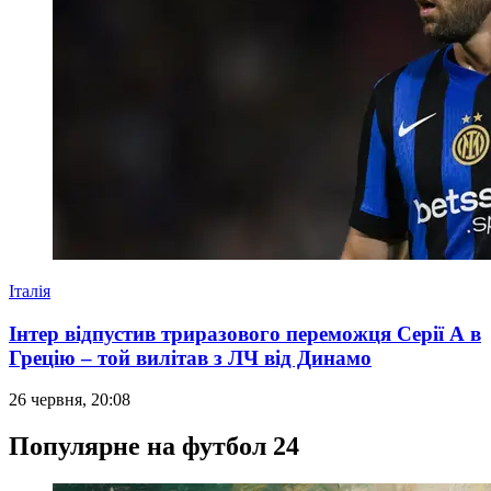
Італія
Інтер відпустив триразового переможця Серії А в
Грецію – той вилітав з ЛЧ від Динамо
26 червня, 20:08
Популярне на футбол 24