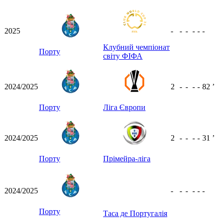
2025
-
-
-
-
-
-
Клубний чемпіонат
Порту
світу ФІФА
2024/2025
2
-
-
-
-
82
ʼ
Порту
Ліга Європи
2024/2025
2
-
-
-
-
31
ʼ
Порту
Прімейра-ліга
2024/2025
-
-
-
-
-
-
Порту
Таса де Португалія