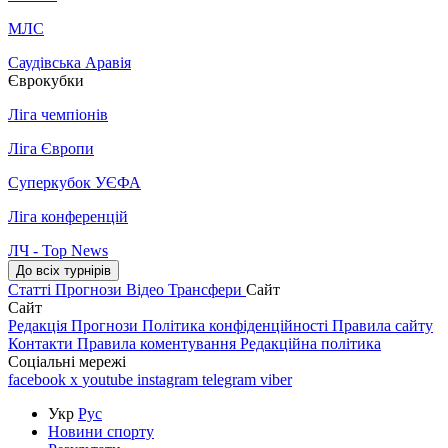
МЛС
Саудівська Аравія
Єврокубки
Ліга чемпіонів
Ліга Європи
Суперкубок УЄФА
Ліга конференцій
ЛЧ - Top News
До всіх турнірів
Статті
Прогнози
Відео
Трансфери
Сайт
Сайт
Редакція
Прогнози
Політика конфіденційності
Правила сайту
Контакти
Правила коментування
Редакційна політика
Соціальні мережі
facebook
x
youtube
instagram
telegram
viber
Укр
Рус
Новини спорту