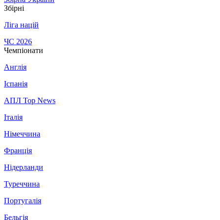
Збірні
Ліга націй
ЧС 2026
Чемпіонати
Англія
Іспанія
АПЛ Top News
Італія
Німеччина
Франція
Нідерланди
Туреччина
Португалія
Бельгія