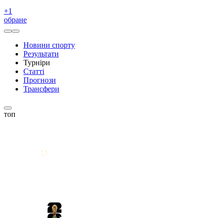
+
1
обране
Новини спорту
Результати
Турніри
Статті
Прогнози
Трансфери
топ