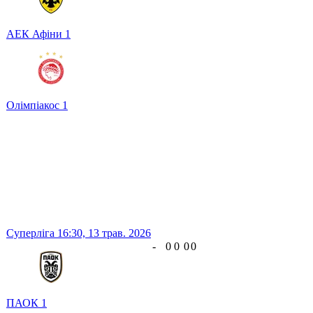
АЕК Афіни
1
Олімпіакос
1
Суперліга
16:30,
13 трав. 2026
-
0
0
0
0
ПАОК
1