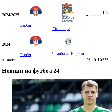
152
2024/2025
4
-
-
-
-
ʼ
Сербія
Ліга націй
2024
-
-
-
-
-
-
Чемпіонат Європи
Сербія
загалом
26
1
0
1
0
656ʼ
Новини на футбол 24