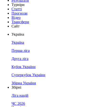
Результати
Турніри
Статті
Прогнози
Відео
Трансфери
Сайт
Україна
Україна
Перша ліга
Друга ліга
Кубок України
Суперкубок України
Збірна України
Збірні
Ліга націй
ЧС 2026