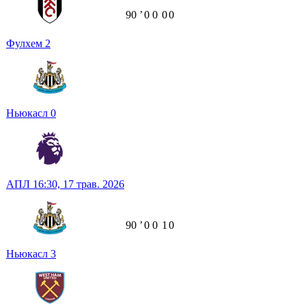
90
ʼ
0
0
0
0
Фулхем
2
Ньюкасл
0
АПЛ
16:30,
17 трав. 2026
90
ʼ
0
0
1
0
Ньюкасл
3