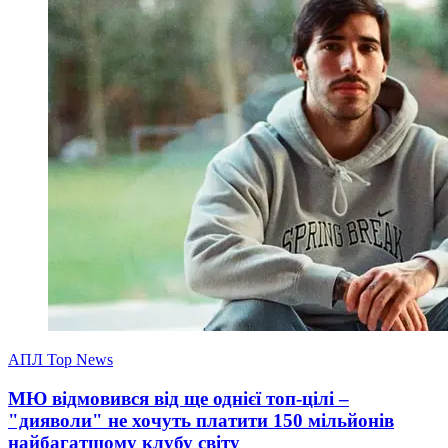
АПЛ Top News
МЮ відмовився від ще однієї топ-цілі –
"дияволи" не хочуть платити 150 мільйонів
найбагатшому клубу світу