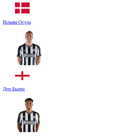
Вільям Осула
Ден Бьорн