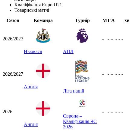
Кваліфікація Євро U21
Товариські матчі
Сезон
Команда
Турнір
М
Г
А
хв
2026/2027
-
-
-
-
-
-
Ньюкасл
АПЛ
2026/2027
-
-
-
-
-
-
Англія
Ліга націй
2026
-
-
-
-
-
-
Європа –
Кваліфікація ЧС
Англія
2026