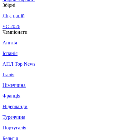
Збірні
Ліга націй
ЧС 2026
Чемпіонати
Англія
Іспанія
АПЛ Top News
Італія
Німеччина
Франція
Нідерланди
Туреччина
Португалія
Бельгія