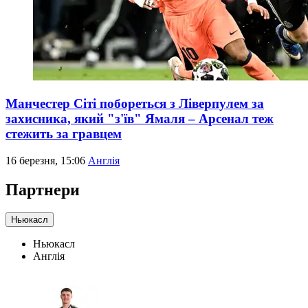
Манчестер Сіті побореться з Ліверпулем за
захисника, який "з'їв" Ямаля – Арсенал теж
стежить за гравцем
16 березня, 15:06
Англія
Партнери
Ньюкасл
Ньюкасл
Англія