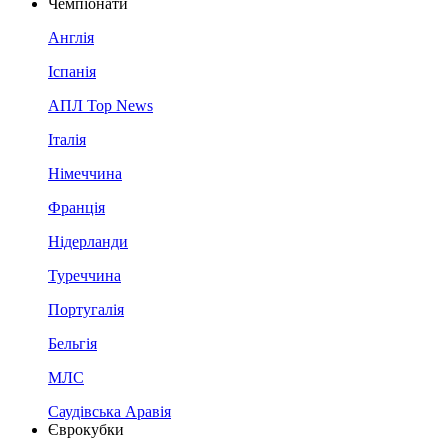
Чемпіонати
Англія
Іспанія
АПЛ Top News
Італія
Німеччина
Франція
Нідерланди
Туреччина
Португалія
Бельгія
МЛС
Саудівська Аравія
Єврокубки