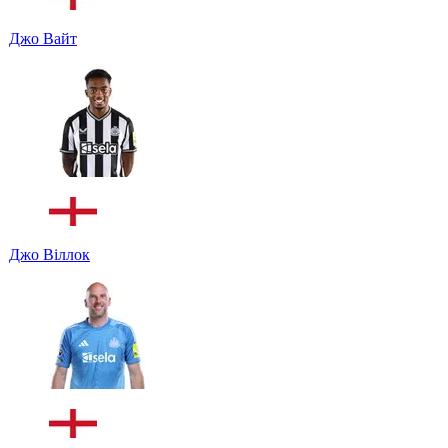
Джо Вайт
Джо Віллок