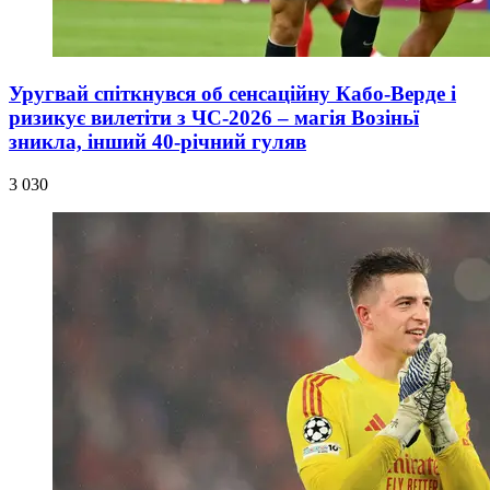
Уругвай спіткнувся об сенсаційну Кабо-Верде і
ризикує вилетіти з ЧС-2026 – магія Возіньї
зникла, інший 40-річний гуляв
3 030