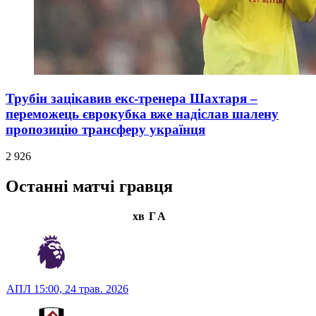
Трубін зацікавив екс-тренера Шахтаря –
переможець єврокубка вже надіслав шалену
пропозицію трансферу українця
2 926
Останні матчі гравця
хв
Г
А
АПЛ
15:00,
24 трав. 2026