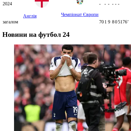
2024
-
-
-
-
-
-
Чемпіонат Європи
Англія
загалом
70
1
9
8
0
5176ʼ
Новини на футбол 24