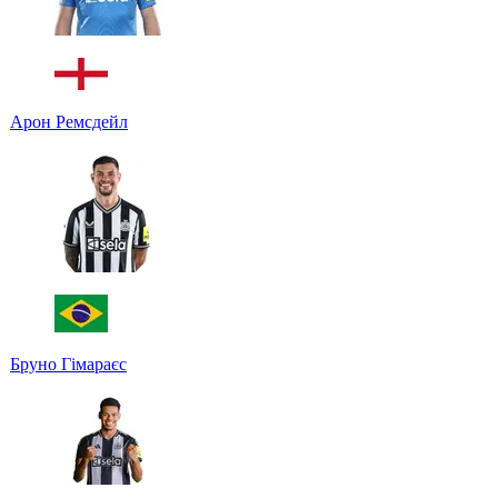
Арон Ремсдейл
Бруно Гімараєс