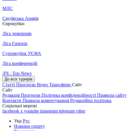
МЛС
Саудівська Аравія
Єврокубки
Ліга чемпіонів
Ліга Європи
Суперкубок УЄФА
Ліга конференцій
ЛЧ - Top News
До всіх турнірів
Статті
Прогнози
Відео
Трансфери
Сайт
Сайт
Редакція
Прогнози
Політика конфіденційності
Правила сайту
Контакти
Правила коментування
Редакційна політика
Соціальні мережі
facebook
x
youtube
instagram
telegram
viber
Укр
Рус
Новини спорту