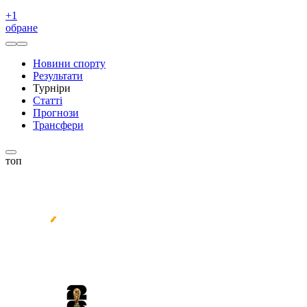
+
1
обране
Новини спорту
Результати
Турніри
Статті
Прогнози
Трансфери
топ