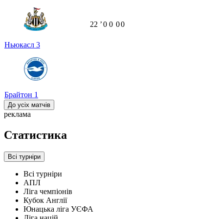
22
ʼ
0
0
0
0
Ньюкасл
3
Брайтон
1
До усіх матчів
реклама
Статистика
Всі турніри
Всі турніри
АПЛ
Ліга чемпіонів
Кубок Англії
Юнацька ліга УЄФА
Ліга націй