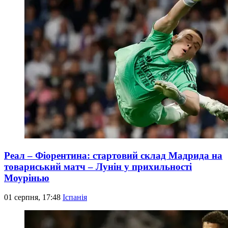
Реал – Фіорентина: стартовий склад Мадрида на
товариський матч – Лунін у прихильності
Моурінью
01 серпня, 17:48
Іспанія