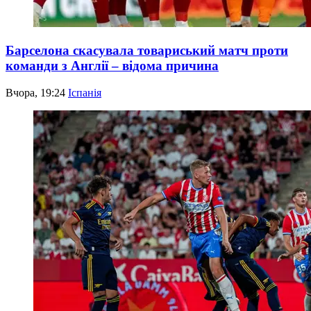
Барселона скасувала товариський матч проти
команди з Англії – відома причина
Вчора, 19:24
Іспанія