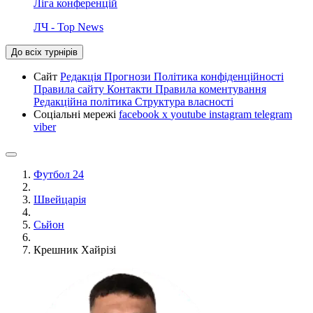
Ліга конференцій
ЛЧ - Top News
До всіх турнірів
Сайт
Редакція
Прогнози
Політика конфіденційності
Правила сайту
Контакти
Правила коментування
Редакційна політика
Структура власності
Соціальні мережі
facebook
x
youtube
instagram
telegram
viber
Футбол 24
Швейцарія
Сьйон
Крешник Хайрізі