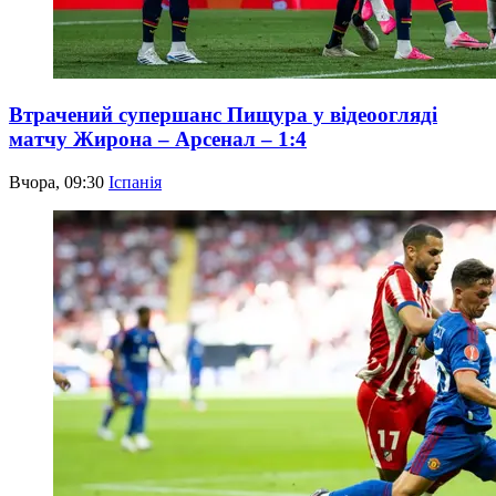
Втрачений супершанс Пищура у відеоогляді
матчу Жирона – Арсенал – 1:4
Вчора, 09:30
Іспанія