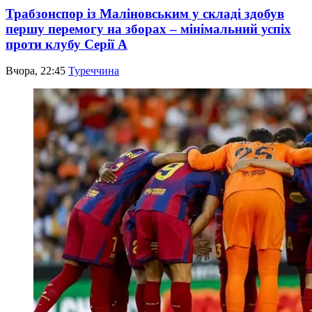
Трабзонспор із Маліновським у складі здобув
першу перемогу на зборах – мінімальний успіх
проти клубу Серії А
Вчора, 22:45
Туреччина