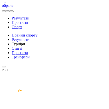
+
1
обране
Результати
Прогнози
Спорт
Новини спорту
Результати
Турніри
Статті
Прогнози
Трансфери
топ