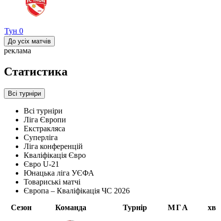
Тун
0
До усіх матчів
реклама
Статистика
Всі турніри
Всі турніри
Ліга Європи
Екстракляса
Суперліга
Ліга конференцій
Кваліфікація Євро
Євро U-21
Юнацька ліга УЄФА
Товариські матчі
Європа – Кваліфікація ЧС 2026
Сезон
Команда
Турнір
М
Г
А
хв