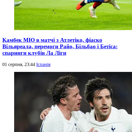
Камбек МЮ в матчі з Атлетіко, фіаско
Вільяреала, перемоги Райо, Більбао і Бетіса:
спаринги клубів Ла Ліги
01 серпня, 23:44
Іспанія