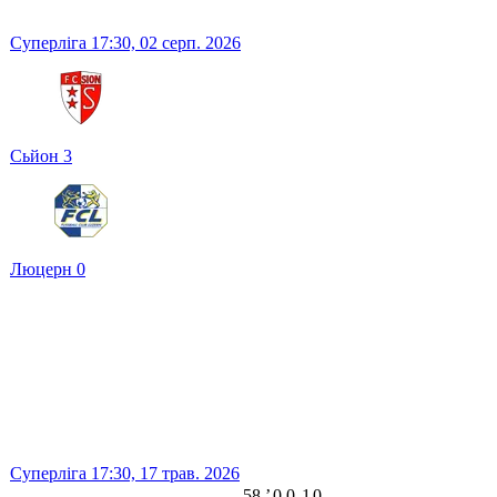
Суперліга
17:30,
02 серп. 2026
Сьйон
3
Люцерн
0
Суперліга
17:30,
17 трав. 2026
58
ʼ
0
0
1
0