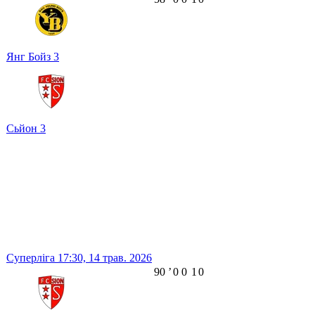
Янг Бойз
3
Сьйон
3
Суперліга
17:30,
14 трав. 2026
90
ʼ
0
0
1
0