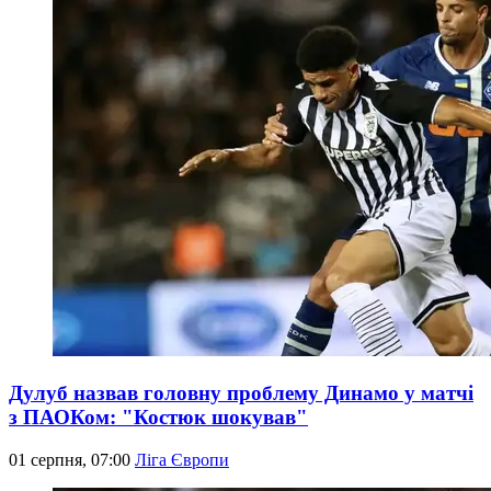
Дулуб назвав головну проблему Динамо у матчі
з ПАОКом: "Костюк шокував"
01 серпня, 07:00
Ліга Європи