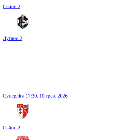
Сьйон
2
Лугано
2
Суперліга
17:30,
10 трав. 2026
Сьйон
2