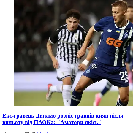
Екс-гравець Динамо розніс гравців киян після
вильоту від ПАОКа: "Аматори якісь"