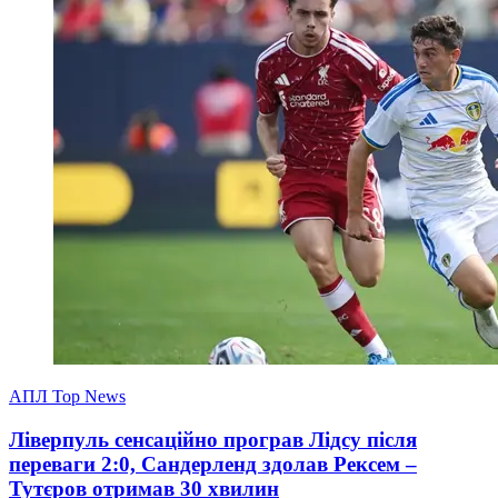
АПЛ Top News
Ліверпуль сенсаційно програв Лідсу після
переваги 2:0, Сандерленд здолав Рексем –
Тутєров отримав 30 хвилин