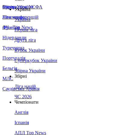
Збірна України
Італія
Суперкубок УЄФА
Україна
Німеччина
Ліга конференцій
Україна
Франція
ЛЧ - Top News
Перша ліга
Нідерланди
Друга ліга
Туреччина
Кубок України
Португалія
Суперкубок України
Бельгія
Збірна України
Збірні
МЛС
Ліга націй
Саудівська Аравія
ЧС 2026
Чемпіонати
Англія
Іспанія
АПЛ Top News