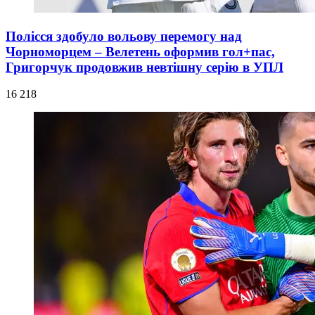
Полісся здобуло вольову перемогу над
Чорноморцем – Велетень оформив гол+пас,
Григорчук продовжив невтішну серію в УПЛ
16 218