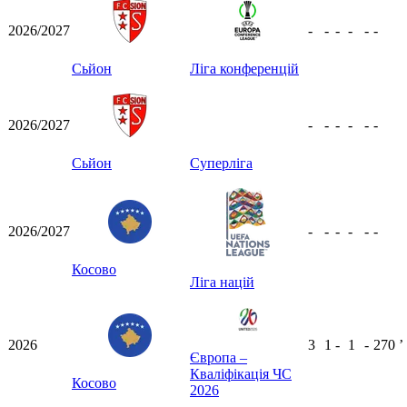
2026/2027
-
-
-
-
-
-
Сьйон
Ліга конференцій
2026/2027
-
-
-
-
-
-
Сьйон
Суперліга
2026/2027
-
-
-
-
-
-
Косово
Ліга націй
2026
3
1
-
1
-
270
ʼ
Європа –
Кваліфікація ЧС
Косово
2026