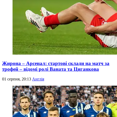
Жирона – Арсенал: стартові склади на матч за
трофей – відомі ролі Ваната та Циганкова
01 серпня, 20:13
Англія