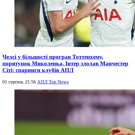
Челсі у більшості програв Тоттенхему,
порятунок Миколенка, Інтер здолав Манчестер
Сіті: спаринги клубів АПЛ
01 серпня, 21:56
АПЛ Top News