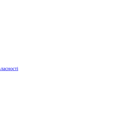
ласності