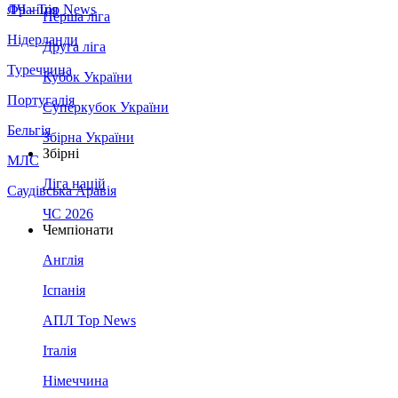
Франція
ЛЧ - Top News
Перша ліга
Нідерланди
Друга ліга
Туреччина
Кубок України
Португалія
Суперкубок України
Бельгія
Збірна України
Збірні
МЛС
Ліга націй
Саудівська Аравія
ЧС 2026
Чемпіонати
Англія
Іспанія
АПЛ Top News
Італія
Німеччина