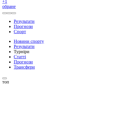
+
1
обране
Результати
Прогнози
Спорт
Новини спорту
Результати
Турніри
Статті
Прогнози
Трансфери
топ