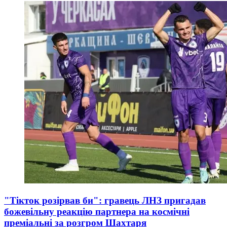
"Тікток розірвав би": гравець ЛНЗ пригадав
божевільну реакцію партнера на космічні
преміальні за розгром Шахтаря