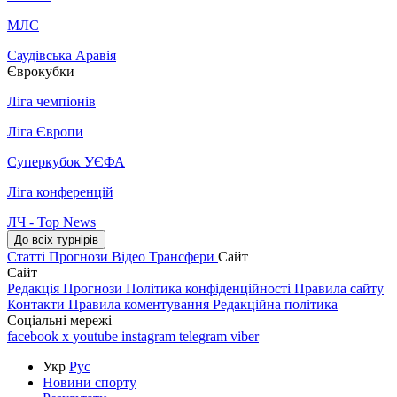
МЛС
Саудівська Аравія
Єврокубки
Ліга чемпіонів
Ліга Європи
Суперкубок УЄФА
Ліга конференцій
ЛЧ - Top News
До всіх турнірів
Статті
Прогнози
Відео
Трансфери
Сайт
Сайт
Редакція
Прогнози
Політика конфіденційності
Правила сайту
Контакти
Правила коментування
Редакційна політика
Соціальні мережі
facebook
x
youtube
instagram
telegram
viber
Укр
Рус
Новини спорту