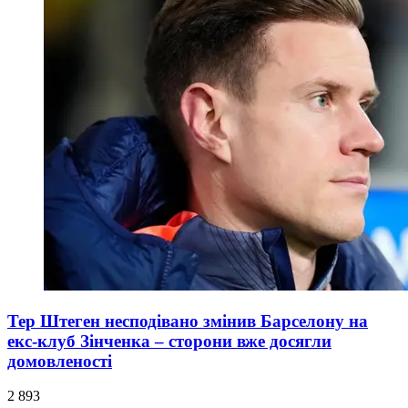
Тер Штеген несподівано змінив Барселону на
екс-клуб Зінченка – сторони вже досягли
домовленості
2 893