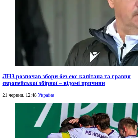
ЛНЗ розпочав збори без екс-капітана та гравця
європейської збірної – відомі причини
21 червня, 12:48
Україна