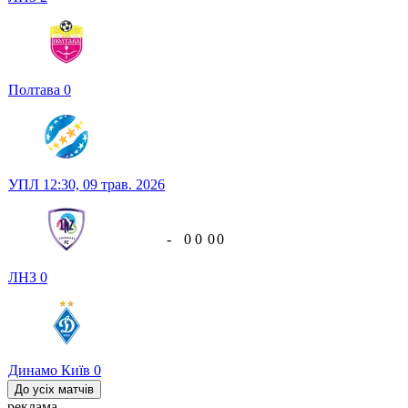
Полтава
0
УПЛ
12:30,
09 трав. 2026
-
0
0
0
0
ЛНЗ
0
Динамо Київ
0
До усіх матчів
реклама