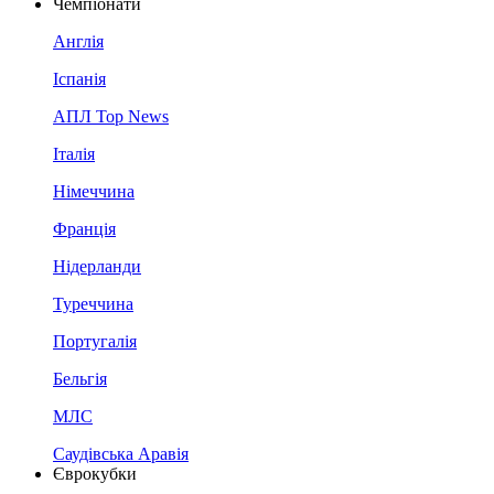
Чемпіонати
Англія
Іспанія
АПЛ Top News
Італія
Німеччина
Франція
Нідерланди
Туреччина
Португалія
Бельгія
МЛС
Саудівська Аравія
Єврокубки