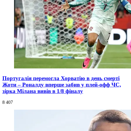
Португалія перемогла Хорватію в день смерті
Жоти – Роналду вперше забив у плей-офф ЧС,
зірка Мілана вивів в 1/8 фіналу
8 407