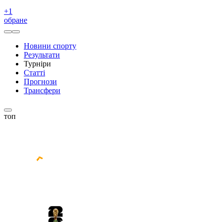
+
1
обране
Новини спорту
Результати
Турніри
Статті
Прогнози
Трансфери
топ