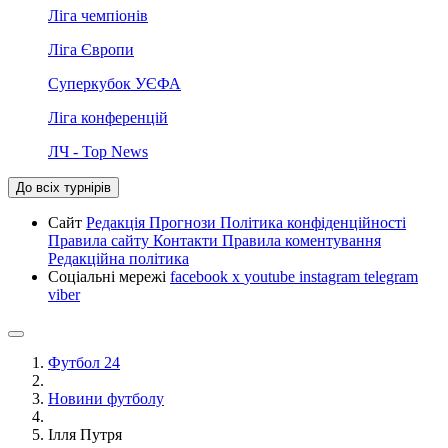
Ліга чемпіонів
Ліга Європи
Суперкубок УЄФА
Ліга конференцій
ЛЧ - Top News
До всіх турнірів
Сайт
Редакція
Прогнози
Політика конфіденційності
Правила сайту
Контакти
Правила коментування
Редакційна політика
Соціальні мережі
facebook
x
youtube
instagram
telegram
viber
Футбол 24
Новини футболу
Ілля Путря