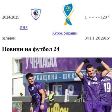
2024/2025
1
-
-
-
-
120
ʼ
ЛНЗ
Кубок України
загалом
34
1
1
2
0
2916ʼ
Новини на футбол 24