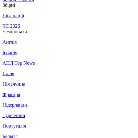
Збірні
Ліга націй
ЧС 2026
Чемпіонати
Англія
Іспанія
АПЛ Top News
Італія
Німеччина
Франція
Нідерланди
Туреччина
Португалія
Бельгія