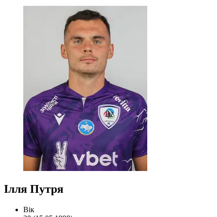
Ілля Путря
Вік