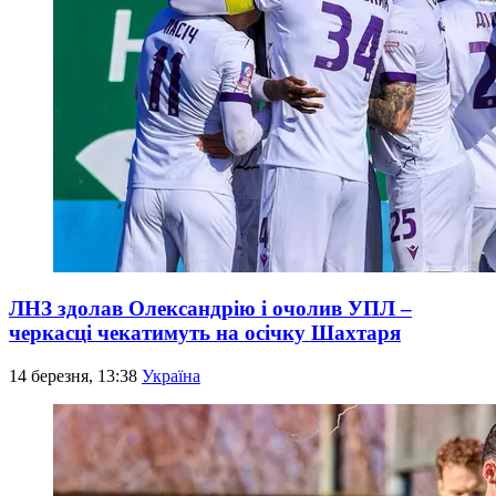
ЛНЗ здолав Олександрію і очолив УПЛ –
черкасці чекатимуть на осічку Шахтаря
14 березня, 13:38
Україна