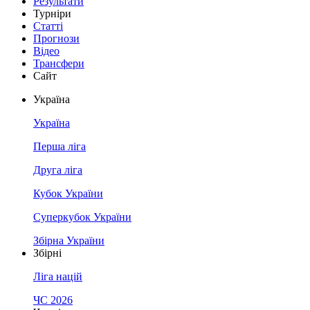
Результати
Турніри
Статті
Прогнози
Відео
Трансфери
Сайт
Україна
Україна
Перша ліга
Друга ліга
Кубок України
Суперкубок України
Збірна України
Збірні
Ліга націй
ЧС 2026