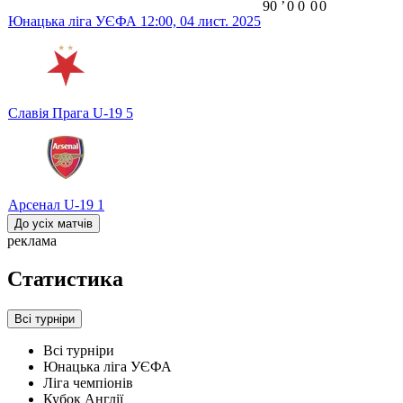
90
ʼ
0
0
0
0
Юнацька ліга УЄФА
12:00,
04 лист. 2025
Славія Прага U-19
5
Арсенал U-19
1
До усіх матчів
реклама
Статистика
Всі турніри
Всі турніри
Юнацька ліга УЄФА
Ліга чемпіонів
Кубок Англії