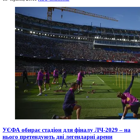
УЄФА обирає стадіон для фіналу ЛЧ-2029 – на
нього претендують дві легендарні арени