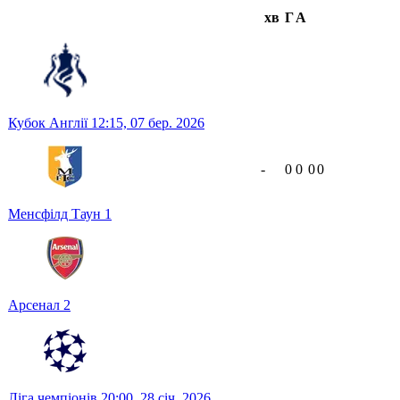
хв
Г
А
Кубок Англії
12:15,
07 бер. 2026
-
0
0
0
0
Менсфілд Таун
1
Арсенал
2
Ліга чемпіонів
20:00,
28 січ. 2026