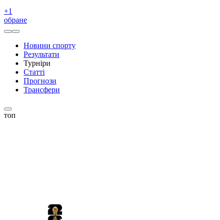
+
1
обране
Новини спорту
Результати
Турніри
Статті
Прогнози
Трансфери
топ