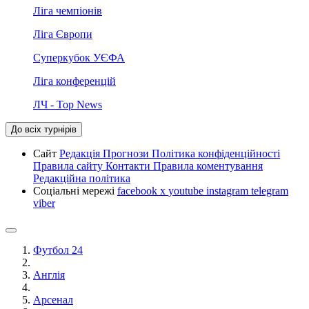
Ліга чемпіонів
Ліга Європи
Суперкубок УЄФА
Ліга конференцій
ЛЧ - Top News
До всіх турнірів
Сайт
Редакція
Прогнози
Політика конфіденційності
Правила сайту
Контакти
Правила коментування
Редакційна політика
Соціальні мережі
facebook
x
youtube
instagram
telegram
viber
Футбол 24
Англія
Арсенал