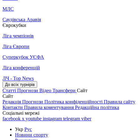
МЛС
Саудівська Аравія
Єврокубки
Ліга чемпіонів
Ліга Європи
Суперкубок УЄФА
Ліга конференцій
ЛЧ - Top News
До всіх турнірів
Статті
Прогнози
Відео
Трансфери
Сайт
Сайт
Редакція
Прогнози
Політика конфіденційності
Правила сайту
Контакти
Правила коментування
Редакційна політика
Соціальні мережі
facebook
x
youtube
instagram
telegram
viber
Укр
Рус
Новини спорту