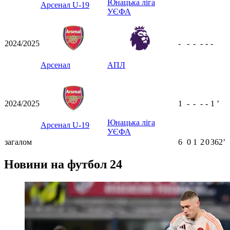
Юнацька ліга
Арсенал U-19
УЄФА
2024/2025
-
-
-
-
-
-
Арсенал
АПЛ
2024/2025
1
-
-
-
-
1
ʼ
Юнацька ліга
Арсенал U-19
УЄФА
загалом
6
0
1
2
0
362ʼ
Новини на футбол 24