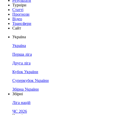
Результати
Турніри
Статті
Прогнози
Відео
Трансфери
Сайт
Україна
Україна
Перша ліга
Друга ліга
Кубок України
Суперкубок України
Збірна України
Збірні
Ліга націй
ЧС 2026