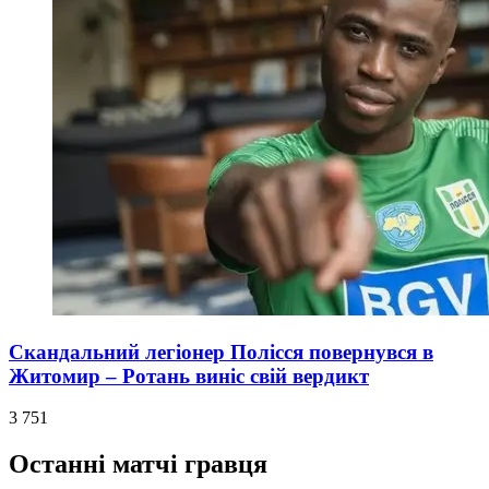
Скандальний легіонер Полісся повернувся в
Житомир – Ротань виніс свій вердикт
3 751
Останні матчі гравця