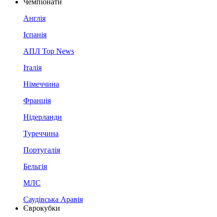
Чемпіонати
Англія
Іспанія
АПЛ Top News
Італія
Німеччина
Франція
Нідерланди
Туреччина
Португалія
Бельгія
МЛС
Саудівська Аравія
Єврокубки