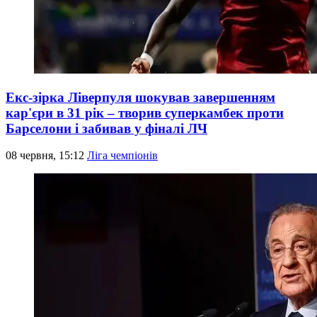
Екс-зірка Ліверпуля шокував завершенням
кар'єри в 31 рік – творив суперкамбек проти
Барселони і забивав у фіналі ЛЧ
08 червня, 15:12
Ліга чемпіонів