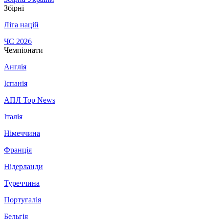
Збірні
Ліга націй
ЧС 2026
Чемпіонати
Англія
Іспанія
АПЛ Top News
Італія
Німеччина
Франція
Нідерланди
Туреччина
Португалія
Бельгія