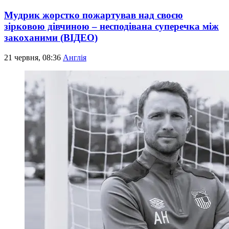
Мудрик жорстко пожартував над своєю
зірковою дівчиною – несподівана суперечка між
закоханими (ВІДЕО)
21 червня, 08:36
Англія