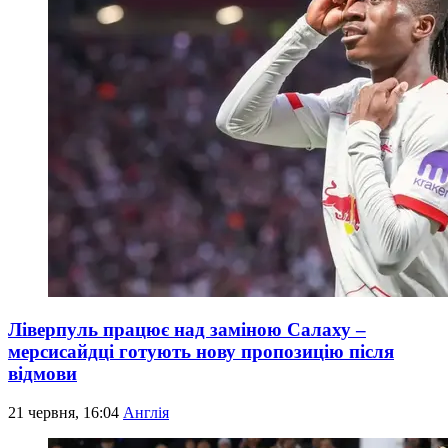
Ліверпуль працює над заміною Салаху –
мерсисайдці готують нову пропозицію після
відмови
21 червня, 16:04
Англія