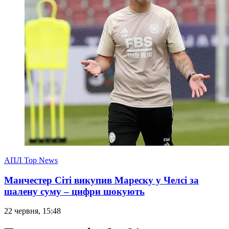
АПЛ Top News
Манчестер Сіті викупив Мареску у Челсі за
шалену суму – цифри шокують
22 червня, 15:48