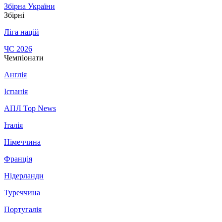
Збірна України
Збірні
Ліга націй
ЧС 2026
Чемпіонати
Англія
Іспанія
АПЛ Top News
Італія
Німеччина
Франція
Нідерланди
Туреччина
Португалія