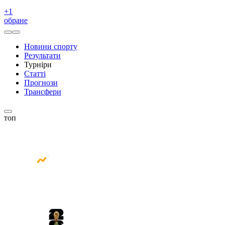
+
1
обране
Новини спорту
Результати
Турніри
Статті
Прогнози
Трансфери
топ