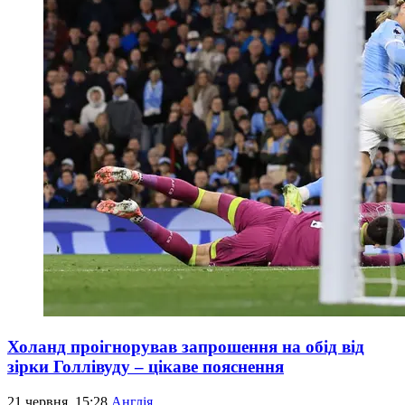
Холанд проігнорував запрошення на обід від
зірки Голлівуду – цікаве пояснення
21 червня, 15:28
Англія