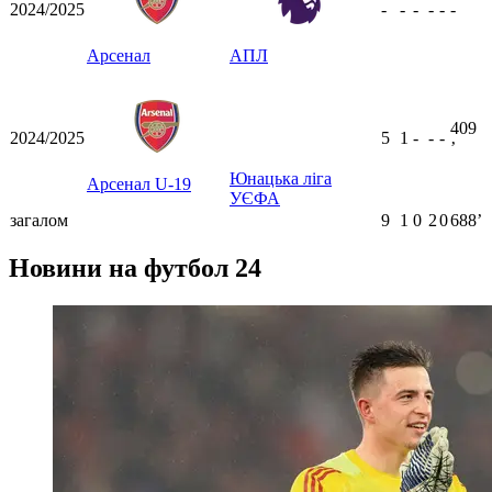
2024/2025
-
-
-
-
-
-
Арсенал
АПЛ
409
2024/2025
5
1
-
-
-
ʼ
Юнацька ліга
Арсенал U-19
УЄФА
загалом
9
1
0
2
0
688ʼ
Новини на футбол 24