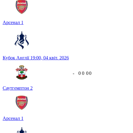
Арсенал
1
Кубок Англії
19:00,
04 квіт. 2026
-
0
0
0
0
Саутгемптон
2
Арсенал
1