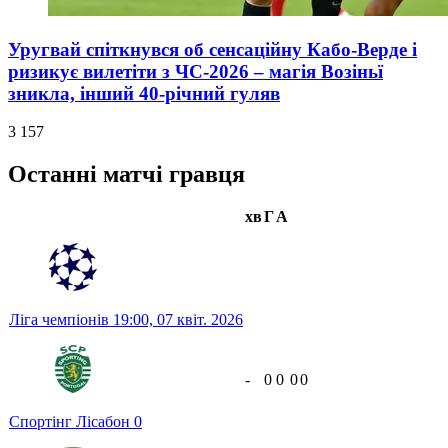
Уругвай спіткнувся об сенсаційну Кабо-Верде і
ризикує вилетіти з ЧС-2026 – магія Возіньї
зникла, інший 40-річний гуляв
3 157
Останні матчі гравця
хв
Г
А
Ліга чемпіонів
19:00,
07 квіт. 2026
-
0
0
0
0
Спортінг Лісабон
0