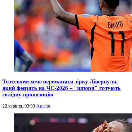
Тоттенхем хоче переманити зірку Ліверпуля,
який феєрить на ЧС-2026 – "шпори" готують
солідну пропозицію
22 червня, 03:00
Англія