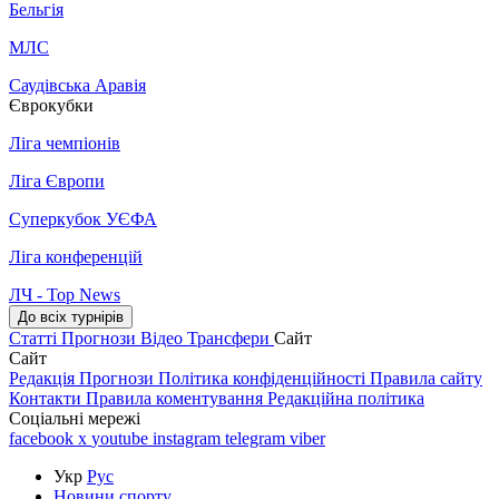
Бельгія
МЛС
Саудівська Аравія
Єврокубки
Ліга чемпіонів
Ліга Європи
Суперкубок УЄФА
Ліга конференцій
ЛЧ - Top News
До всіх турнірів
Статті
Прогнози
Відео
Трансфери
Сайт
Сайт
Редакція
Прогнози
Політика конфіденційності
Правила сайту
Контакти
Правила коментування
Редакційна політика
Соціальні мережі
facebook
x
youtube
instagram
telegram
viber
Укр
Рус
Новини спорту