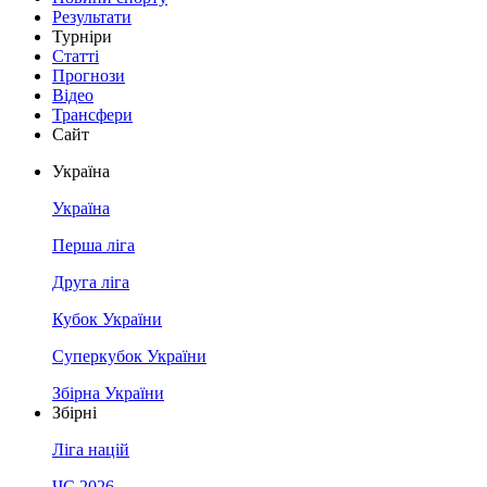
Результати
Турніри
Статті
Прогнози
Відео
Трансфери
Сайт
Україна
Україна
Перша ліга
Друга ліга
Кубок України
Суперкубок України
Збірна України
Збірні
Ліга націй
ЧС 2026