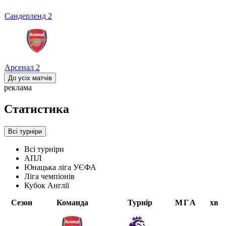
Сандерленд
2
Арсенал
2
До усіх матчів
реклама
Статистика
Всі турніри
Всі турніри
АПЛ
Юнацька ліга УЄФА
Ліга чемпіонів
Кубок Англії
Сезон
Команда
Турнір
М
Г
А
хв