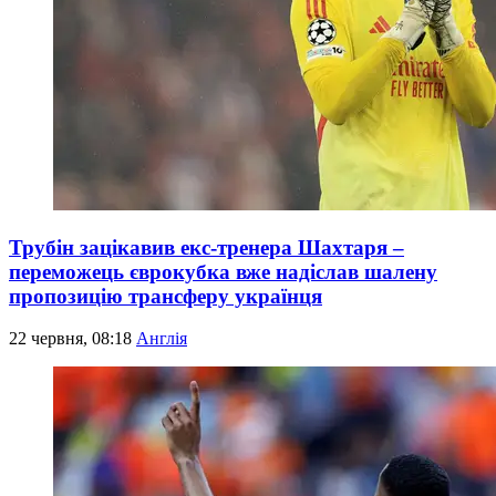
Трубін зацікавив екс-тренера Шахтаря –
переможець єврокубка вже надіслав шалену
пропозицію трансферу українця
22 червня, 08:18
Англія