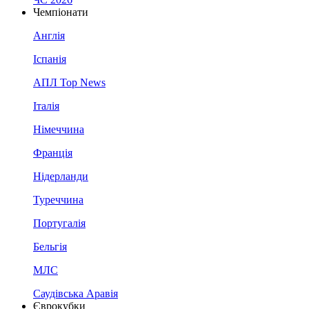
Чемпіонати
Англія
Іспанія
АПЛ Top News
Італія
Німеччина
Франція
Нідерланди
Туреччина
Португалія
Бельгія
МЛС
Саудівська Аравія
Єврокубки