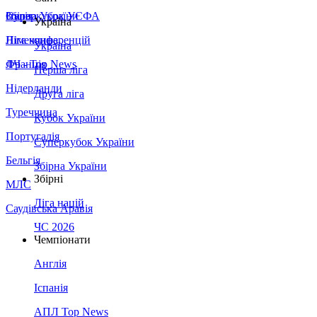
Збірна України
Італія
Суперкубок УЄФА
Україна
Німеччина
Ліга конференцій
Україна
Франція
ЛЧ - Top News
Перша ліга
Нідерланди
Друга ліга
Туреччина
Кубок України
Португалія
Суперкубок України
Бельгія
Збірна України
Збірні
МЛС
Ліга націй
Саудівська Аравія
ЧС 2026
Чемпіонати
Англія
Іспанія
АПЛ Top News