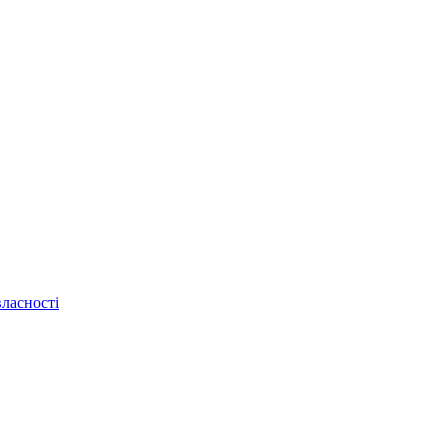
ласності