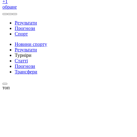
+
1
обране
Результати
Прогнози
Спорт
Новини спорту
Результати
Турніри
Статті
Прогнози
Трансфери
топ