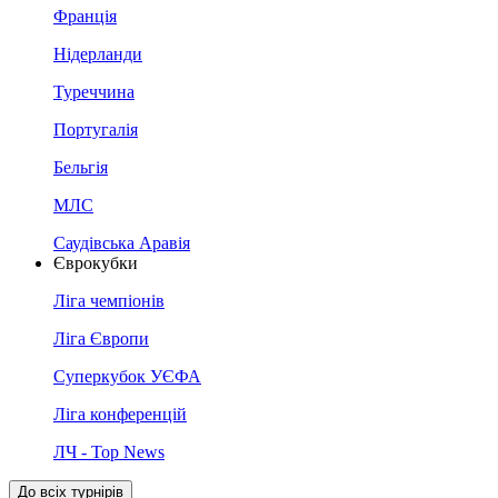
Франція
Нідерланди
Туреччина
Португалія
Бельгія
МЛС
Саудівська Аравія
Єврокубки
Ліга чемпіонів
Ліга Європи
Суперкубок УЄФА
Ліга конференцій
ЛЧ - Top News
До всіх турнірів