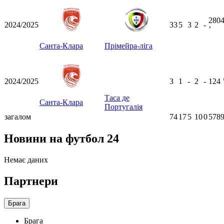
280
2024/2025
33
5
3
2
-
ʼ
Санта-Клара
Прімейра-ліга
2024/2025
3
1
-
2
-
124
Таса де
Санта-Клара
Португалія
загалом
74
17
5
10
0
5789
Новини на футбол 24
Немає даних
Партнери
Брага
Брага