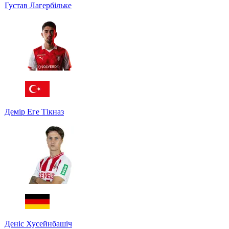
Густав Лагербільке
Демір Еге Тікназ
Деніс Хусейнбашіч