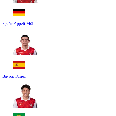
Брайт Аррей-Мбі
Віктор Гомес