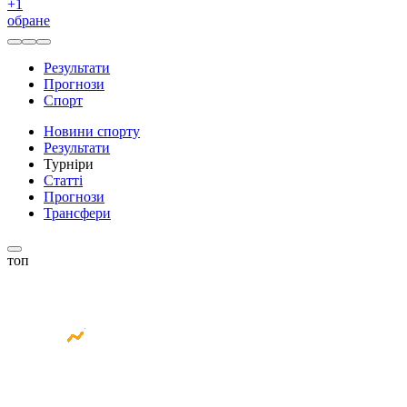
+
1
обране
Результати
Прогнози
Спорт
Новини спорту
Результати
Турніри
Статті
Прогнози
Трансфери
топ