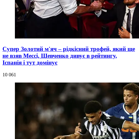
Супер Золотий м'яч – рідкісний трофей, який ще
не взяв Мессі, Шевченко дивує в рейтингу,
Іспанія і тут домінує
10 061