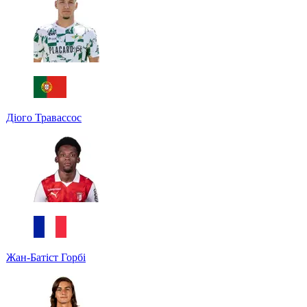
Діого Травассос
Жан-Батіст Горбі