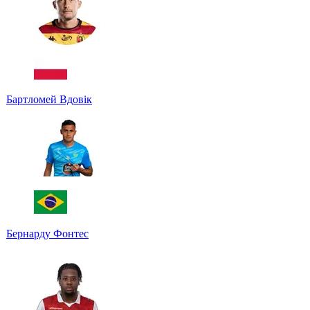
Бартломей Вдовік
Бернарду Фонтес