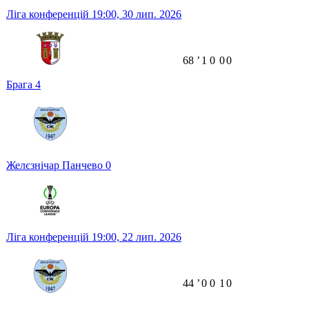
Ліга конференцій
19:00,
30 лип. 2026
68
ʼ
1
0
0
0
Брага
4
Желєзнічар Панчево
0
Ліга конференцій
19:00,
22 лип. 2026
44
ʼ
0
0
1
0