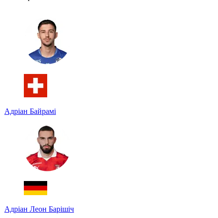
Адріан Байрамі
Адріан Леон Барішіч