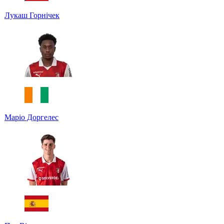
Лукаш Горнічек
Маріо Доргелес