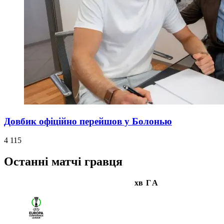
Довбик офіційно перейшов у Болонью
4 115
Останні матчі гравця
хв
Г
А