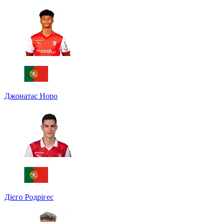
Джонатас Норо
Дієго Родрігес