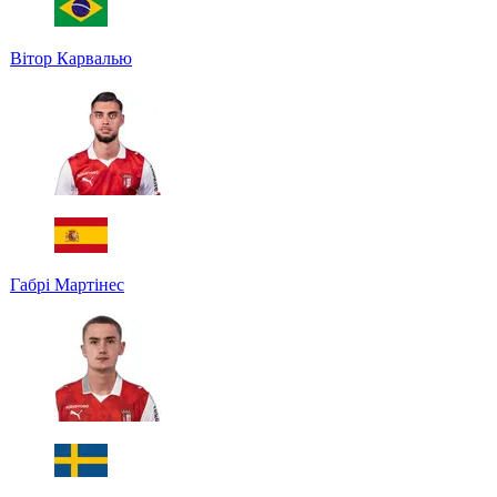
Вітор Карвалью
Габрі Мартінес