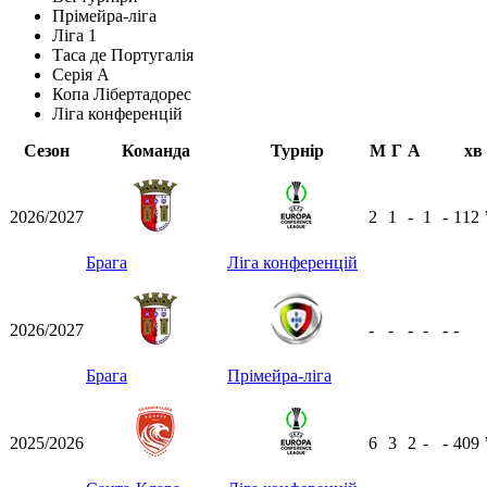
Прімейра-ліга
Ліга 1
Таса де Португалія
Серія А
Копа Лібертадорес
Ліга конференцій
Сезон
Команда
Турнір
М
Г
А
хв
2026/2027
2
1
-
1
-
112
Брага
Ліга конференцій
2026/2027
-
-
-
-
-
-
Брага
Прімейра-ліга
2025/2026
6
3
2
-
-
409