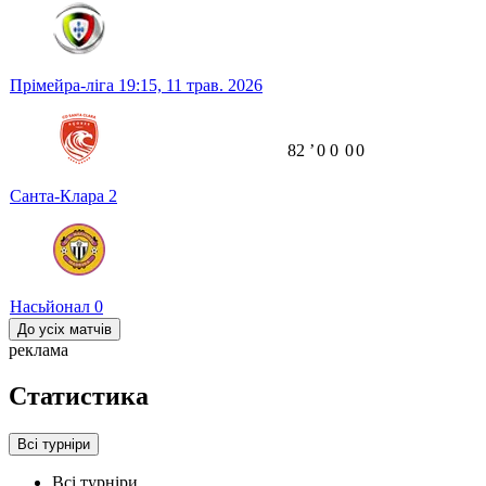
Прімейра-ліга
19:15,
11 трав. 2026
82
ʼ
0
0
0
0
Санта-Клара
2
Насьйонал
0
До усіх матчів
реклама
Статистика
Всі турніри
Всі турніри