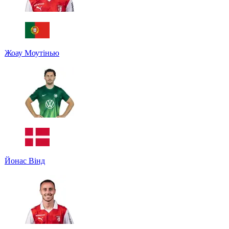
Жоау Моутінью
Йонас Вінд