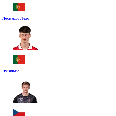
Леонардо Лело
Луїзіньйо