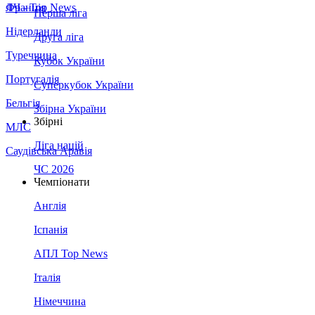
Франція
ЛЧ - Top News
Перша ліга
Нідерланди
Друга ліга
Туреччина
Кубок України
Португалія
Суперкубок України
Бельгія
Збірна України
Збірні
МЛС
Ліга націй
Саудівська Аравія
ЧС 2026
Чемпіонати
Англія
Іспанія
АПЛ Top News
Італія
Німеччина