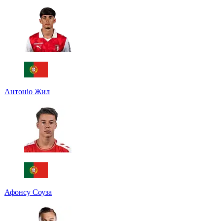
Антоніо Жил
Афонсу Соуза