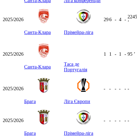
Санта-Клара
Ліга конференцій
224
2025/2026
29
6
-
4
-
ʼ
Санта-Клара
Прімейра-ліга
2025/2026
1
1
-
1
-
95
ʼ
Таса де
Санта-Клара
Португалія
2025/2026
-
-
-
-
-
-
Брага
Ліга Європи
2025/2026
-
-
-
-
-
-
Брага
Прімейра-ліга