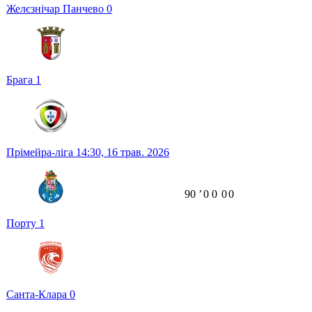
Желєзнічар Панчево
0
Брага
1
Прімейра-ліга
14:30,
16 трав. 2026
90
ʼ
0
0
0
0
Порту
1
Санта-Клара
0