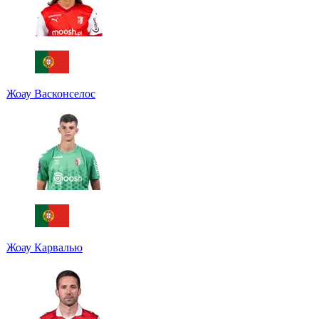
Жоау Васконселос
Жоау Карвалью