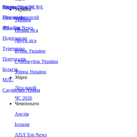
Збірна України
Італія
Суперкубок УЄФА
Україна
Німеччина
Ліга конференцій
Україна
Франція
ЛЧ - Top News
Перша ліга
Нідерланди
Друга ліга
Туреччина
Кубок України
Португалія
Суперкубок України
Бельгія
Збірна України
Збірні
МЛС
Ліга націй
Саудівська Аравія
ЧС 2026
Чемпіонати
Англія
Іспанія
АПЛ Top News