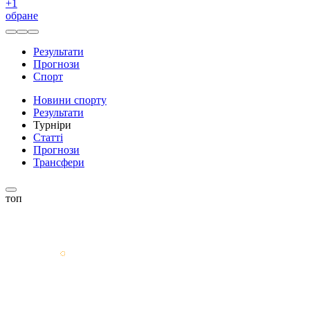
+
1
обране
Результати
Прогнози
Спорт
Новини спорту
Результати
Турніри
Статті
Прогнози
Трансфери
топ