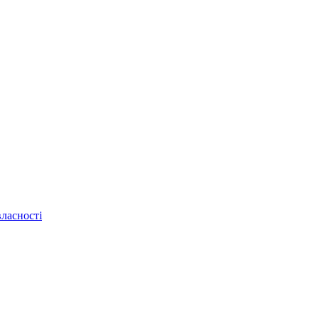
ласності