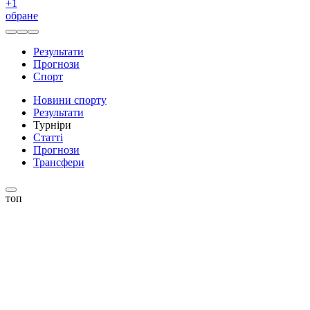
+
1
обране
Результати
Прогнози
Спорт
Новини спорту
Результати
Турніри
Статті
Прогнози
Трансфери
топ