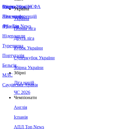
Збірна України
Італія
Суперкубок УЄФА
Україна
Німеччина
Ліга конференцій
Україна
Франція
ЛЧ - Top News
Перша ліга
Нідерланди
Друга ліга
Туреччина
Кубок України
Португалія
Суперкубок України
Бельгія
Збірна України
Збірні
МЛС
Ліга націй
Саудівська Аравія
ЧС 2026
Чемпіонати
Англія
Іспанія
АПЛ Top News