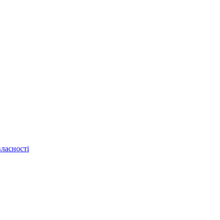
ласності