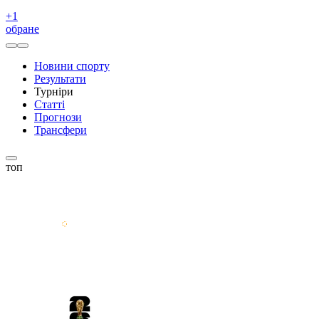
+
1
обране
Новини спорту
Результати
Турніри
Статті
Прогнози
Трансфери
топ