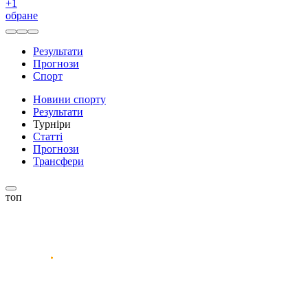
+
1
обране
Результати
Прогнози
Спорт
Новини спорту
Результати
Турніри
Статті
Прогнози
Трансфери
топ