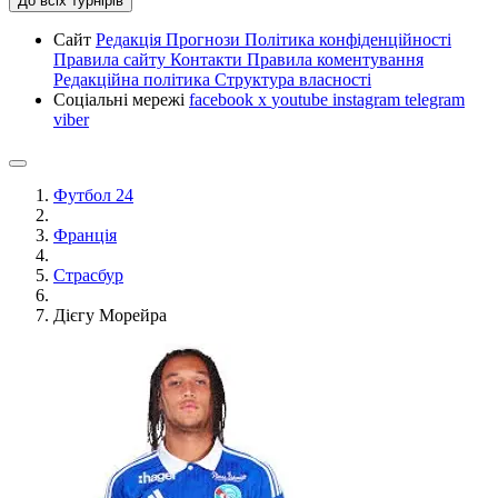
До всіх турнірів
Сайт
Редакція
Прогнози
Політика конфіденційності
Правила сайту
Контакти
Правила коментування
Редакційна політика
Структура власності
Соціальні мережі
facebook
x
youtube
instagram
telegram
viber
Футбол 24
Франція
Страсбур
Дієгу Морейра