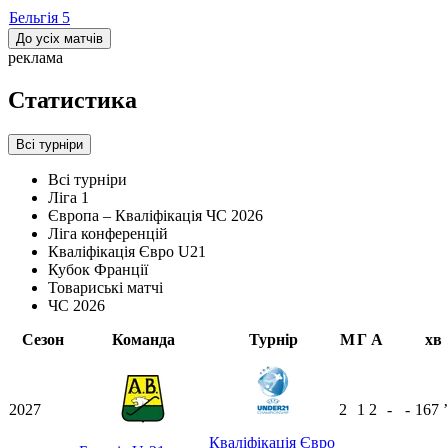
Бельгія
5
До усіх матчів
реклама
Статистика
Всі турніри
Всі турніри
Ліга 1
Європа – Кваліфікація ЧС 2026
Ліга конференцій
Кваліфікація Євро U21
Кубок Франції
Товариські матчі
ЧС 2026
Сезон
Команда
Турнір
М
Г
А
хв
2027
2
1
2
-
-
167
ʼ
Кваліфікація Євро