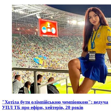
"Хотіла бути олімпійською чемпіонкою": ведуча
УПЛ ТБ про ефіри, хейтерів, 20 років