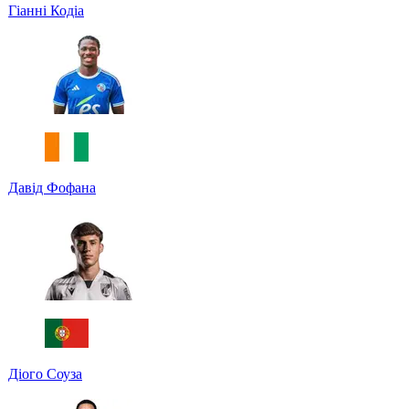
Гіанні Кодіа
Давід Фофана
Діого Соуза