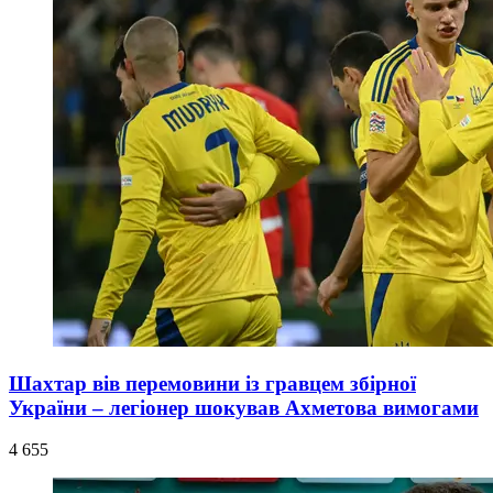
Шахтар вів перемовини із гравцем збірної
України – легіонер шокував Ахметова вимогами
4 655