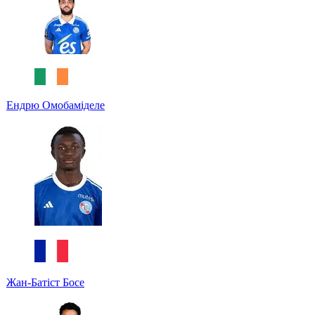
Ендрю Омобаміделе
Жан-Батіст Босе