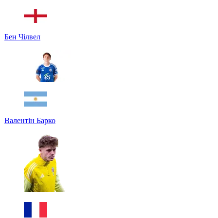
Бен Чілвел
Валентін Барко