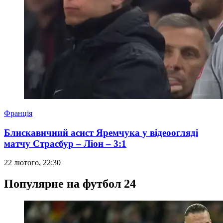
Франція
Блискавичний асист Яремчука у відеоогляді
матчу Страсбур – Ліон – 3:1
22 лютого, 22:30
Популярне на футбол 24