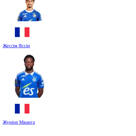
Жессім Яссін
Жуніор Мванга