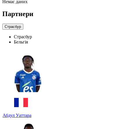
Немає даних
Партнери
Страсбур
Страсбур
Бельгія
Абдул Уаттара