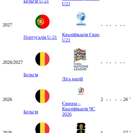
Бельгія U-21
U21
2027
-
-
-
-
-
-
Кваліфікація Євро
Португалія U-21
U21
2026/2027
-
-
-
-
-
-
Бельгія
Ліга націй
2026
2
-
-
-
-
26
ʼ
Європа –
Кваліфікація ЧС
Бельгія
2026
2026
1
-
-
-
-
57
ʼ