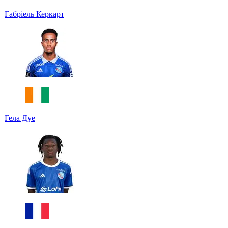
Габріель Керкарт
Гела Дуе