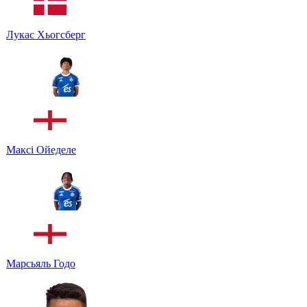
Лукас Хьогсберг
Максі Ойеделе
Марсьяль Годо