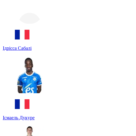
Ідрісса Сабалі
Ісмаель Дукуре