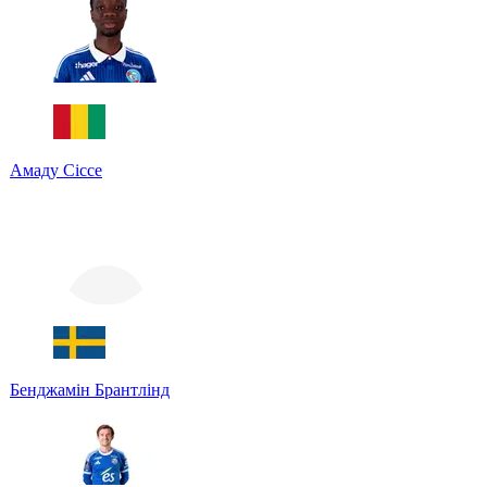
Амаду Сіссе
Бенджамін Брантлінд