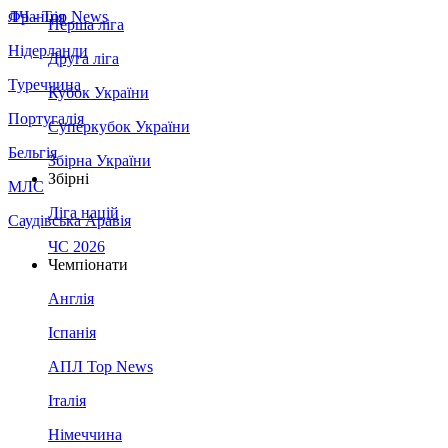
Франція
ЛЧ - Top News
Перша ліга
Нідерланди
Друга ліга
Туреччина
Кубок України
Португалія
Суперкубок України
Бельгія
Збірна України
Збірні
МЛС
Ліга націй
Саудівська Аравія
ЧС 2026
Чемпіонати
Англія
Іспанія
АПЛ Top News
Італія
Німеччина