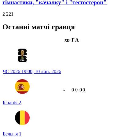
гімнастики, "качалку" і "тестостерон"
2 221
Останні матчі гравця
хв
Г
А
ЧС 2026
19:00,
10 лип. 2026
-
0
0
0
0
Іспанія
2
Бельгія
1