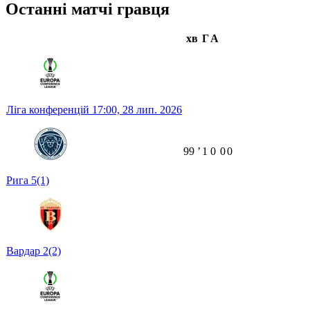
Останні матчі гравця
хв
Г
А
Ліга конференцій
17:00,
28 лип. 2026
99
ʼ
1
0
0
0
Рига
5
(1)
Вардар
2
(2)