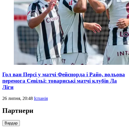
Гол ван Персі у матчі Фейєнорда і Райо, вольова
перемога Севільї: товариські матчі клубів Ла
Ліги
26 липня, 20:48
Іспанія
Партнери
Вардар