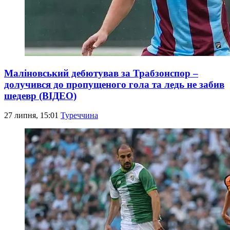
Маліновський дебютував за Трабзонспор –
долучився до пропущеного гола та ледь не забив
шедевр (ВІДЕО)
27 липня, 15:01
Туреччина