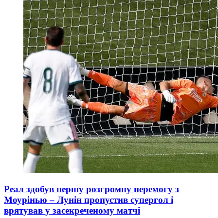
Реал здобув першу розгромну перемогу з
Моурінью – Лунін пропустив супергол і
врятував у засекреченому матчі