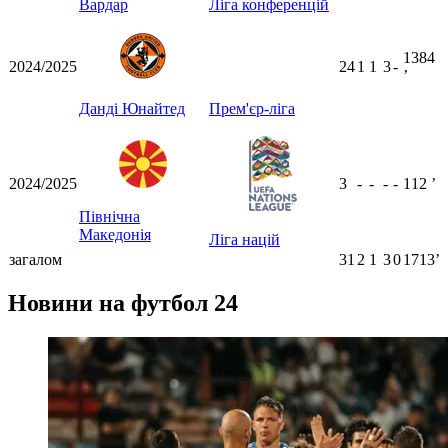
Вардар
Ліга конференцій
1384
2024/2025
24
1
1
3
-
ʼ
Данді Юнайтед
Прем'єр-ліга
2024/2025
3
-
-
-
-
112
ʼ
Північна
Македонія
Ліга націй
загалом
31
2
1
3
0
1713ʼ
Новини на футбол 24