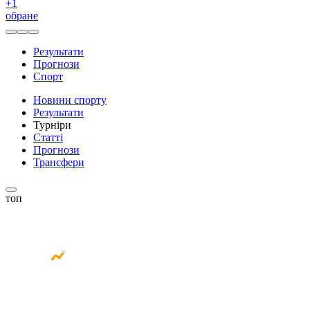
+
1
обране
Результати
Прогнози
Спорт
Новини спорту
Результати
Турніри
Статті
Прогнози
Трансфери
топ