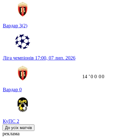
Вардар
3
(2)
Ліга чемпіонів
17:00,
07 лип. 2026
14
ʼ
0
0
0
0
Вардар
0
КуПС
2
До усіх матчів
реклама