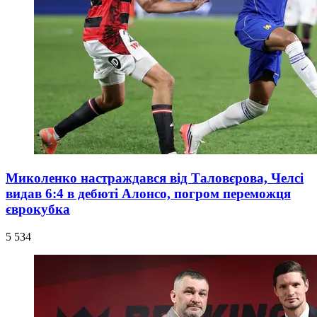
Миколенко настраждався від Таловєрова, Челсі
видав 6:4 в дебюті Алонсо, погром переможця
єврокубка
5 534