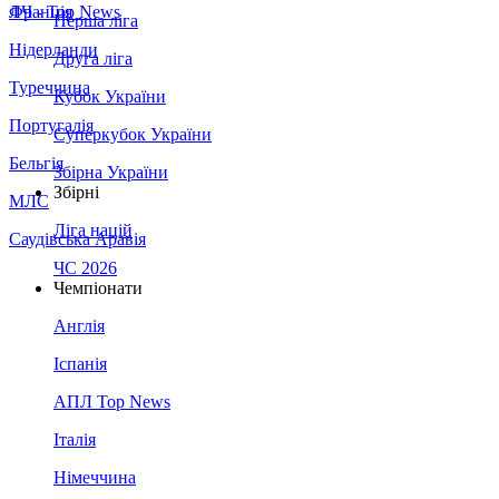
Франція
ЛЧ - Top News
Перша ліга
Нідерланди
Друга ліга
Туреччина
Кубок України
Португалія
Суперкубок України
Бельгія
Збірна України
Збірні
МЛС
Ліга націй
Саудівська Аравія
ЧС 2026
Чемпіонати
Англія
Іспанія
АПЛ Top News
Італія
Німеччина