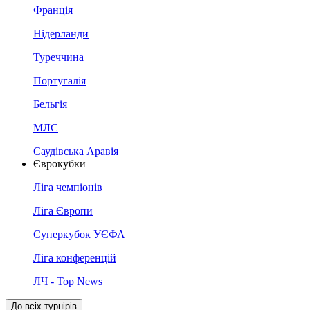
Франція
Нідерланди
Туреччина
Португалія
Бельгія
МЛС
Саудівська Аравія
Єврокубки
Ліга чемпіонів
Ліга Європи
Суперкубок УЄФА
Ліга конференцій
ЛЧ - Top News
До всіх турнірів