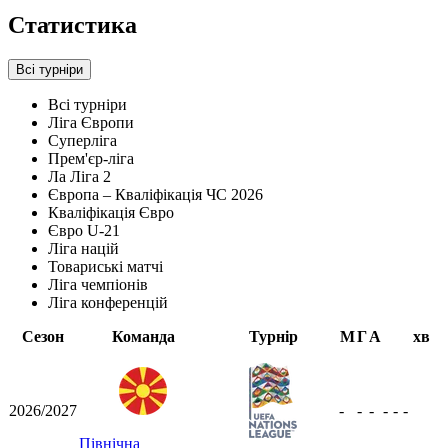
Статистика
Всі турніри
Всі турніри
Ліга Європи
Суперліга
Прем'єр-ліга
Ла Ліга 2
Європа – Кваліфікація ЧС 2026
Кваліфікація Євро
Євро U-21
Ліга націй
Товариські матчі
Ліга чемпіонів
Ліга конференцій
Сезон
Команда
Турнір
М
Г
А
хв
2026/2027
-
-
-
-
-
-
Північна