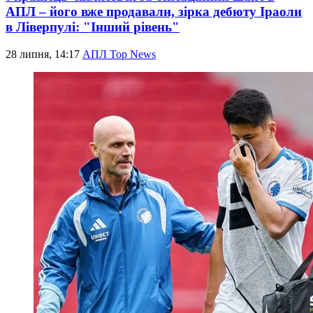
АПЛ – його вже продавали, зірка дебюту Іраоли
в Ліверпулі: "Інший рівень"
28 липня, 14:17
АПЛ Top News