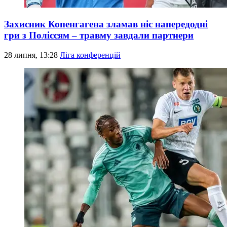
Захисник Копенгагена зламав ніс напередодні
гри з Поліссям – травму завдали партнери
28 липня, 13:28
Ліга конференцій