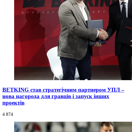
BETKING став стратегічним партнером УПЛ –
нова нагорода для гравців і запуск інших
проектів
4 874