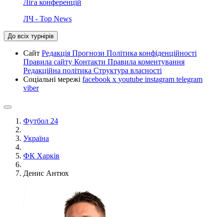
Ліга конференцій
ЛЧ - Top News
До всіх турнірів
Сайт
Редакція
Прогнози
Політика конфіденційності
Правила сайту
Контакти
Правила коментування
Редакційна політика
Структура власності
Соціальні мережі
facebook
x
youtube
instagram
telegram
viber
Футбол 24
Україна
ФК Харків
Денис Антюх