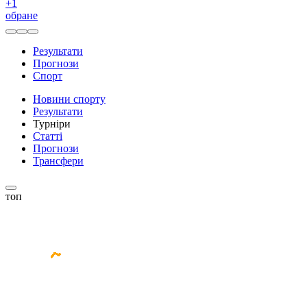
+
1
обране
Результати
Прогнози
Спорт
Новини спорту
Результати
Турніри
Статті
Прогнози
Трансфери
топ