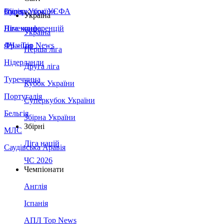
Збірна України
Італія
Суперкубок УЄФА
Україна
Німеччина
Ліга конференцій
Україна
Франція
ЛЧ - Top News
Перша ліга
Нідерланди
Друга ліга
Туреччина
Кубок України
Португалія
Суперкубок України
Бельгія
Збірна України
Збірні
МЛС
Ліга націй
Саудівська Аравія
ЧС 2026
Чемпіонати
Англія
Іспанія
АПЛ Top News