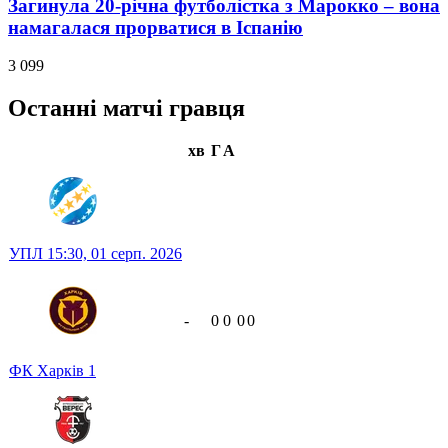
Загинула 20-річна футболістка з Марокко – вона
намагалася прорватися в Іспанію
3 099
Останні матчі гравця
хв
Г
А
УПЛ
15:30,
01 серп. 2026
-
0
0
0
0
ФК Харків
1