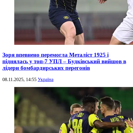
Зоря впевнено перемогла Металіст 1925 і
піднялась у топ-7 УПЛ – Будківський вийшов в
лідери бомбардирських перегонів
08.11.2025, 14:55
Україна