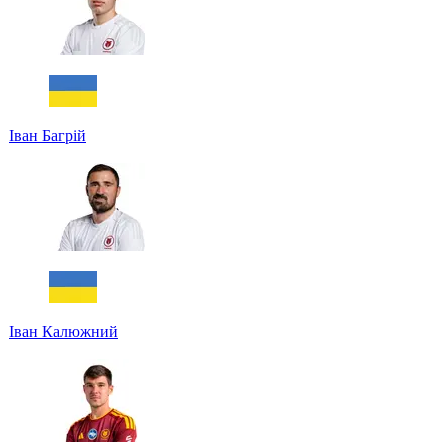
Іван Багрій
Іван Калюжний