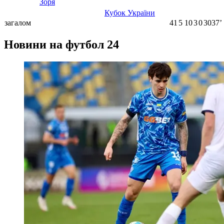
Зоря
Кубок України
загалом
41
5
10
3
0
3037ʼ
Новини на футбол 24