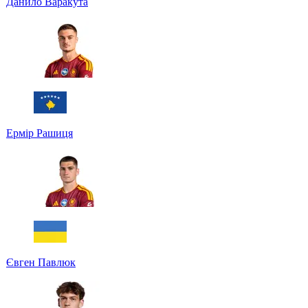
Данило Варакута
Ермір Рашиця
Євген Павлюк