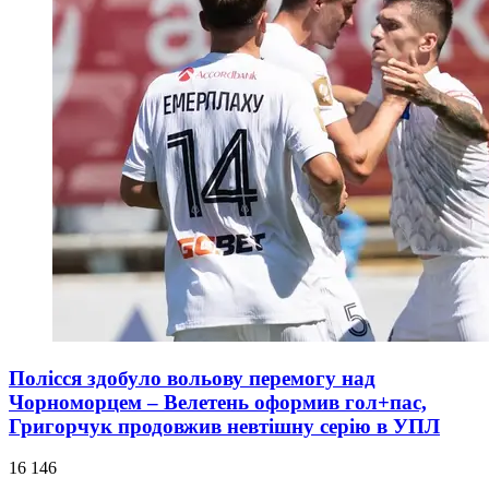
Полісся здобуло вольову перемогу над
Чорноморцем – Велетень оформив гол+пас,
Григорчук продовжив невтішну серію в УПЛ
16 146