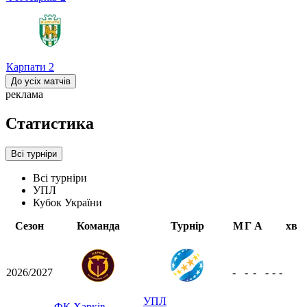
Карпати
2
До усіх матчів
реклама
Статистика
Всі турніри
Всі турніри
УПЛ
Кубок України
Сезон
Команда
Турнір
М
Г
А
хв
2026/2027
-
-
-
-
-
-
УПЛ
ФК Харків