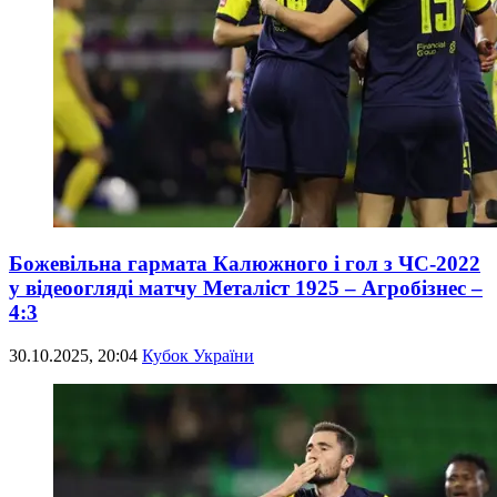
Божевільна гармата Калюжного і гол з ЧС-2022
у відеоогляді матчу Металіст 1925 – Агробізнес –
4:3
30.10.2025, 20:04
Кубок України