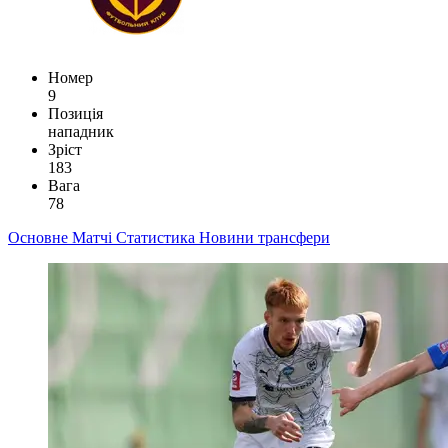
Номер
9
Позиція
нападник
Зріст
183
Вага
78
Основне
Матчі
Статистика
Новини
трансфери