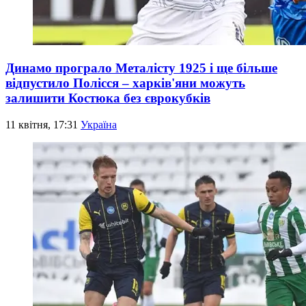
Динамо програло Металісту 1925 і ще більше
відпустило Полісся – харків'яни можуть
залишити Костюка без єврокубків
11 квітня, 17:31
Україна