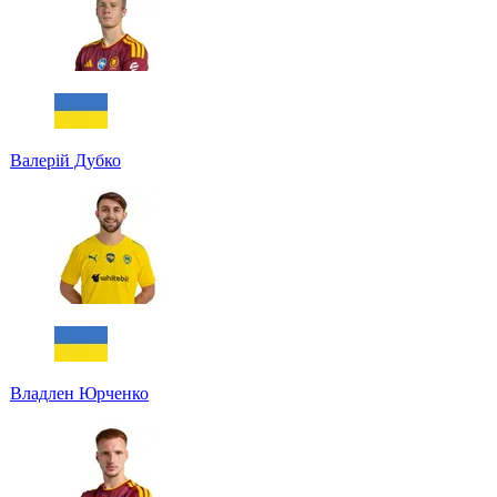
Валерій Дубко
Владлен Юрченко