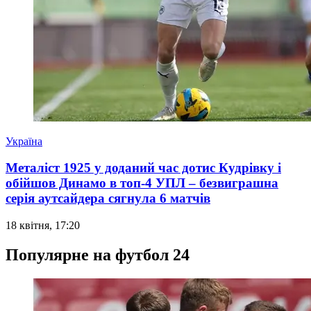
Україна
Металіст 1925 у доданий час дотис Кудрівку і
обійшов Динамо в топ-4 УПЛ – безвиграшна
серія аутсайдера сягнула 6 матчів
18 квітня, 17:20
Популярне на футбол 24