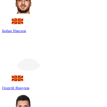
Бобан Ніколов
Георгій Янкулов