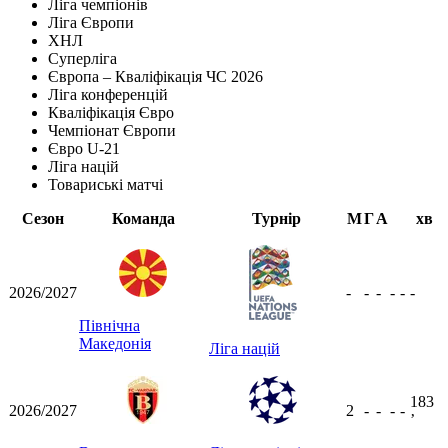
Ліга чемпіонів
Ліга Європи
ХНЛ
Суперліга
Європа – Кваліфікація ЧС 2026
Ліга конференцій
Кваліфікація Євро
Чемпіонат Європи
Євро U-21
Ліга націй
Товариські матчі
Сезон
Команда
Турнір
М
Г
А
хв
2026/2027
-
-
-
-
-
-
Північна
Македонія
Ліга націй
183
2026/2027
2
-
-
-
-
ʼ