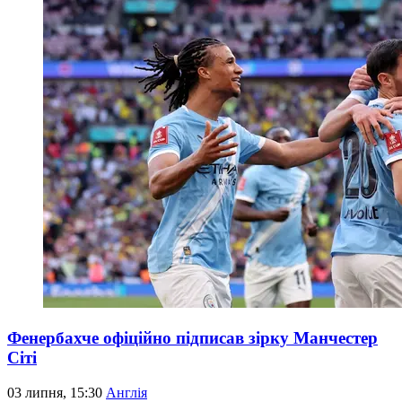
Фенербахче офіційно підписав зірку Манчестер
Сіті
03 липня, 15:30
Англія