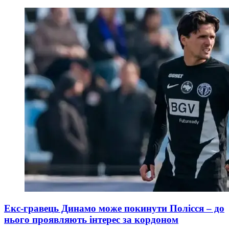
Екс-гравець Динамо може покинути Полісся – до
нього проявляють інтерес за кордоном