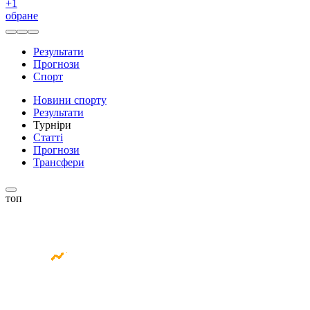
+
1
обране
Результати
Прогнози
Спорт
Новини спорту
Результати
Турніри
Статті
Прогнози
Трансфери
топ