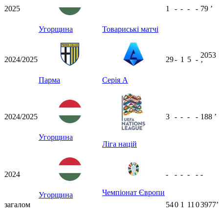
2025
1
-
-
-
-
79
ʼ
Угорщина
Товариські матчі
2053
2024/2025
29
-
1
5
-
ʼ
Парма
Серія А
2024/2025
3
-
-
-
-
188
ʼ
Угорщина
Ліга націй
2024
-
-
-
-
-
-
Чемпіонат Європи
Угорщина
загалом
54
0
1
11
0
3977ʼ