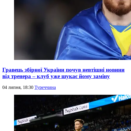
Гравець збірної України почув невтішні новини
від тренера – клуб уже шукає йому заміну
04 липня, 18:30
Туреччина