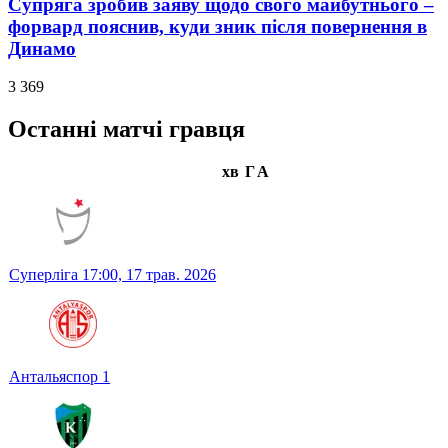
Супряга зробив заяву щодо свого майбутнього –
форвард пояснив, куди зник після повернення в
Динамо
3 369
Останні матчі гравця
хв
Г
А
Суперліга
17:00,
17 трав. 2026
Антальяспор
1