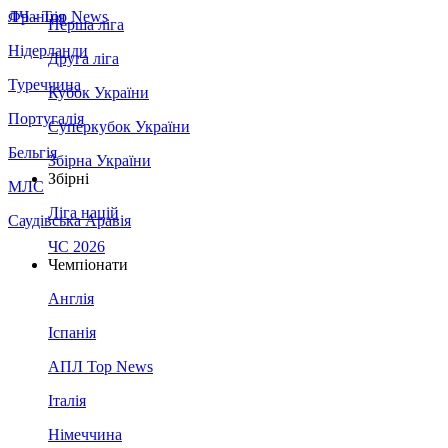
Франція
ЛЧ - Top News
Перша ліга
Нідерланди
Друга ліга
Туреччина
Кубок України
Португалія
Суперкубок України
Бельгія
Збірна України
Збірні
МЛС
Ліга націй
Саудівська Аравія
ЧС 2026
Чемпіонати
Англія
Іспанія
АПЛ Top News
Італія
Німеччина