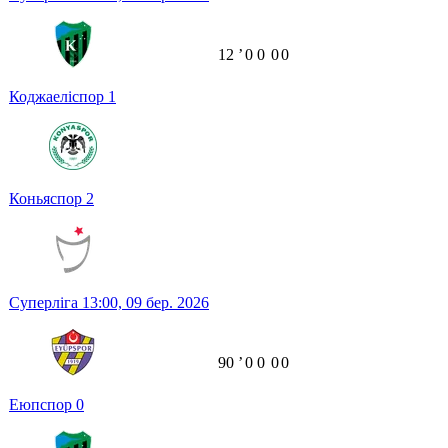
12
ʼ
0
0
0
0
Коджаеліспор
1
Коньяспор
2
Суперліга
13:00,
09 бер. 2026
90
ʼ
0
0
0
0
Еюпспор
0