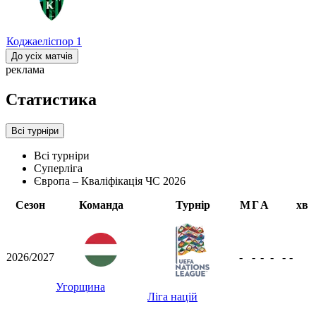
Коджаеліспор
1
До усіх матчів
реклама
Статистика
Всі турніри
Всі турніри
Суперліга
Європа – Кваліфікація ЧС 2026
Сезон
Команда
Турнір
М
Г
А
хв
2026/2027
-
-
-
-
-
-
Угорщина
Ліга націй