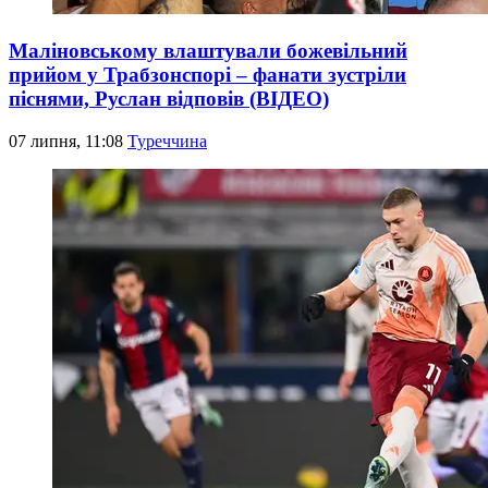
Маліновському влаштували божевільний
прийом у Трабзонспорі – фанати зустріли
піснями, Руслан відповів (ВІДЕО)
07 липня, 11:08
Туреччина