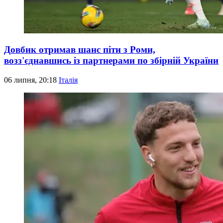
Довбик отримав шанс піти з Роми,
возз'єднавшись із партнерами по збірній України
06 липня, 20:18
Італія