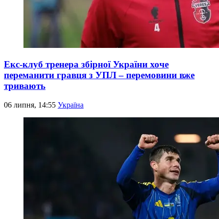
Екс-клуб тренера збірної України хоче
переманити гравця з УПЛ – перемовини вже
тривають
06 липня, 14:55
Україна