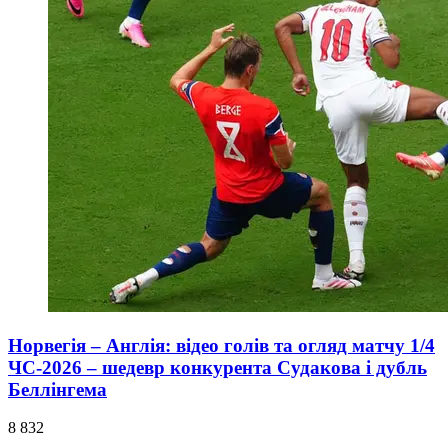
Норвегія – Англія: відео голів та огляд матчу 1/4
ЧС-2026 – шедевр конкурента Судакова і дубль
Беллінгема
8 832