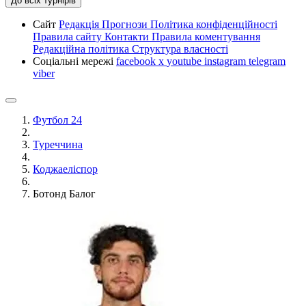
До всіх турнірів
Сайт
Редакція
Прогнози
Політика конфіденційності
Правила сайту
Контакти
Правила коментування
Редакційна політика
Структура власності
Соціальні мережі
facebook
x
youtube
instagram
telegram
viber
Футбол 24
Туреччина
Коджаеліспор
Ботонд Балог