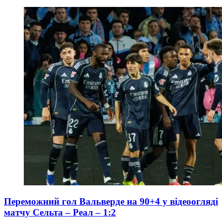
Переможний гол Вальверде на 90+4 у відеоогляді
матчу Сельта – Реал – 1:2