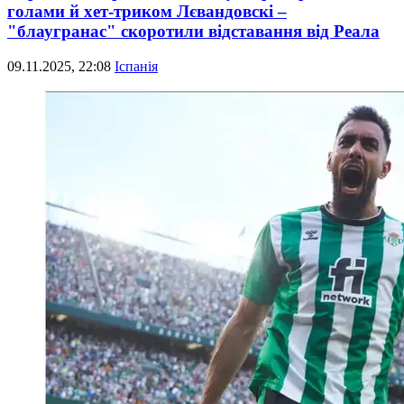
голами й хет-триком Лєвандовскі –
"блаугранас" скоротили відставання від Реала
09.11.2025, 22:08
Іспанія