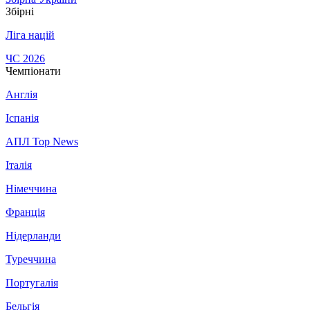
Збірні
Ліга націй
ЧС 2026
Чемпіонати
Англія
Іспанія
АПЛ Top News
Італія
Німеччина
Франція
Нідерланди
Туреччина
Португалія
Бельгія