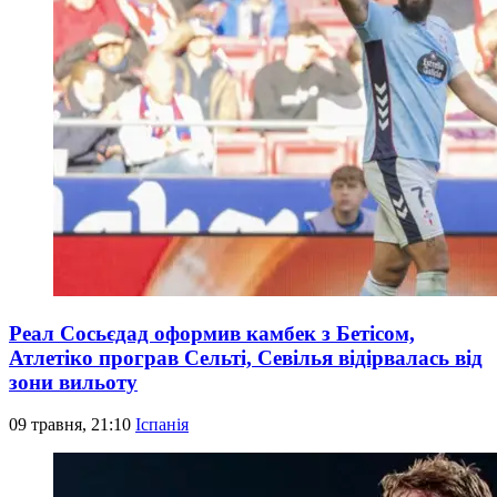
Реал Сосьєдад оформив камбек з Бетісом,
Атлетіко програв Сельті, Севілья відірвалась від
зони вильоту
09 травня, 21:10
Іспанія