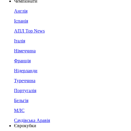
Чемпіонати
Англія
Іспанія
АПЛ Top News
Італія
Німеччина
Франція
Нідерланди
Туреччина
Португалія
Бельгія
МЛС
Саудівська Аравія
Єврокубки