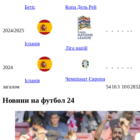
Бетіс
Копа Дель Рей
2024/2025
-
-
-
-
-
-
Іспанія
Ліга націй
2024
-
-
-
-
-
-
Чемпіонат Європи
Іспанія
загалом
54
16
3
10
0
2832
Новини на футбол 24