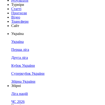
Результати
Турніри
Статті
Прогнози
Відео
Трансфери
Сайт
Україна
Україна
Перша ліга
Друга ліга
Кубок України
Суперкубок України
Збірна України
Збірні
Ліга націй
ЧС 2026