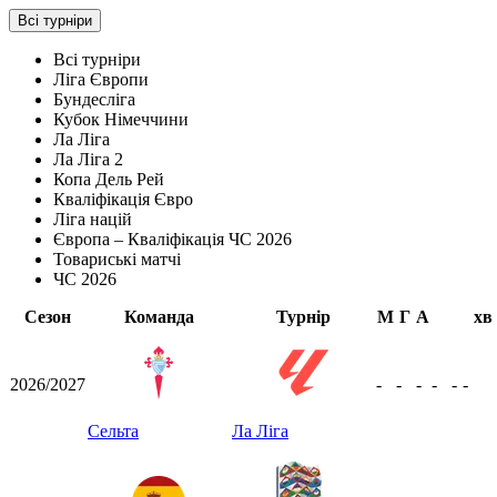
Всі турніри
Всі турніри
Ліга Європи
Бундесліга
Кубок Німеччини
Ла Ліга
Ла Ліга 2
Копа Дель Рей
Кваліфікація Євро
Ліга націй
Європа – Кваліфікація ЧС 2026
Товариські матчі
ЧС 2026
Сезон
Команда
Турнір
М
Г
А
хв
2026/2027
-
-
-
-
-
-
Сельта
Ла Ліга