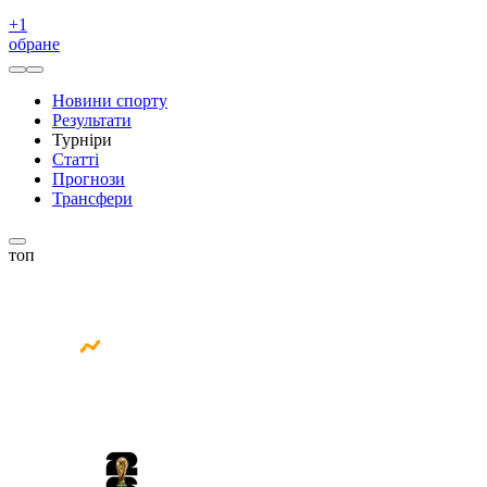
+
1
обране
Новини спорту
Результати
Турніри
Статті
Прогнози
Трансфери
топ