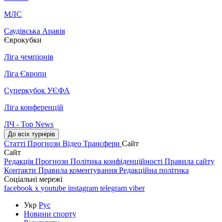
МЛС
Саудівська Аравія
Єврокубки
Ліга чемпіонів
Ліга Європи
Суперкубок УЄФА
Ліга конференцій
ЛЧ - Top News
До всіх турнірів
Статті
Прогнози
Відео
Трансфери
Сайт
Сайт
Редакція
Прогнози
Політика конфіденційності
Правила сайту
Контакти
Правила коментування
Редакційна політика
Соціальні мережі
facebook
x
youtube
instagram
telegram
viber
Укр
Рус
Новини спорту