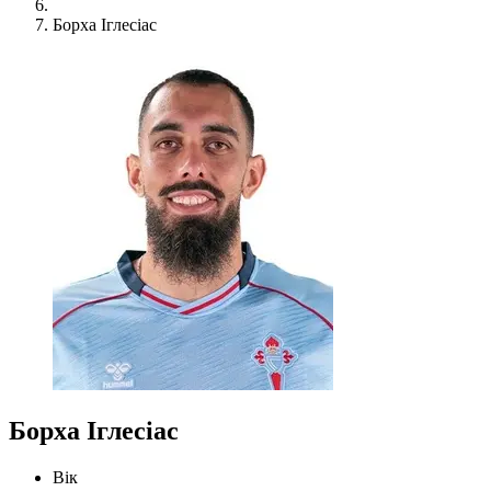
Борха Іглесіас
Борха Іглесіас
Вік