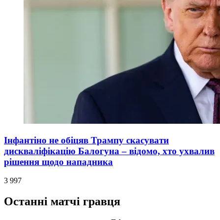
Інфантіно не обіцяв Трампу скасувати
дискваліфікацію Балогуна – відомо, хто ухвалив
рішення щодо нападника
3 997
Останні матчі гравця