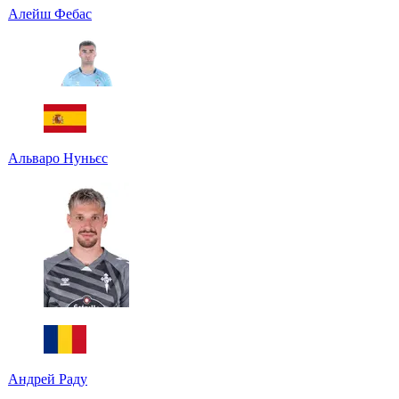
Алейш Фебас
Альваро Нуньєс
Андрей Раду