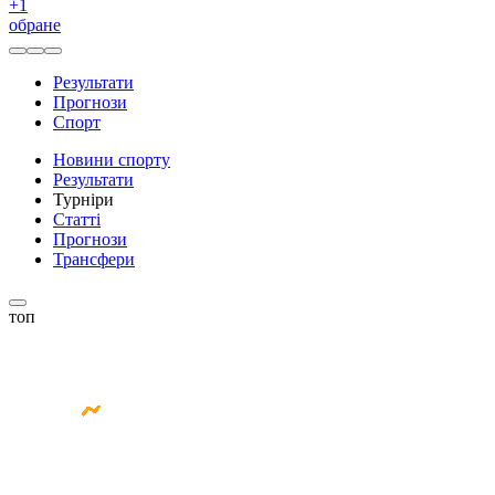
+
1
обране
Результати
Прогнози
Спорт
Новини спорту
Результати
Турніри
Статті
Прогнози
Трансфери
топ