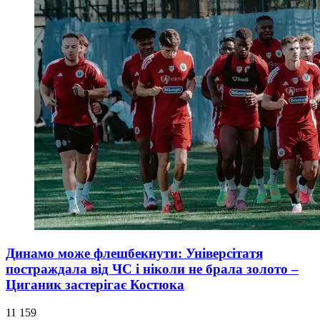
Динамо може флешбекнути: Універсітатя
постраждала від ЧС і ніколи не брала золото –
Циганик застерігає Костюка
11 159