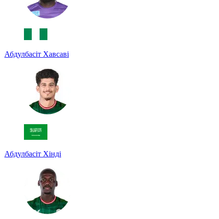
Абдулбасіт Хавсаві
Абдулбасіт Хінді