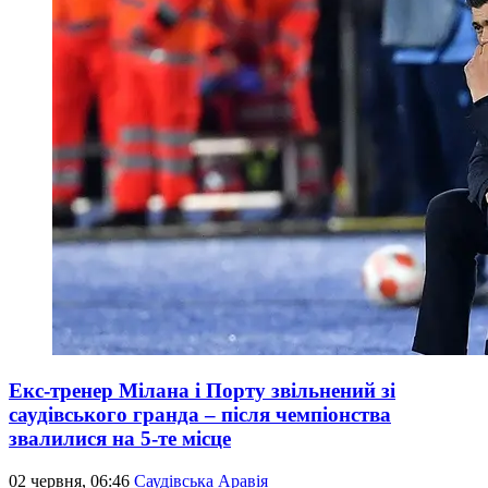
Екс-тренер Мілана і Порту звільнений зі
саудівського гранда – після чемпіонства
звалилися на 5-те місце
02 червня, 06:46
Саудівська Аравія