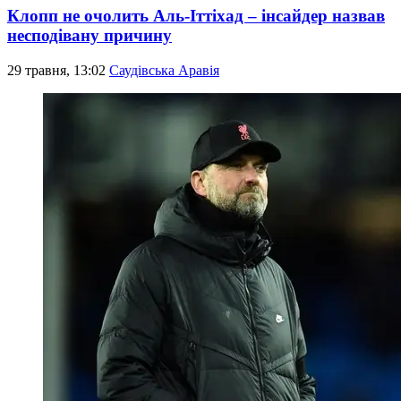
Клопп не очолить Аль-Іттіхад – інсайдер назвав
несподівану причину
29 травня, 13:02
Саудівська Аравія