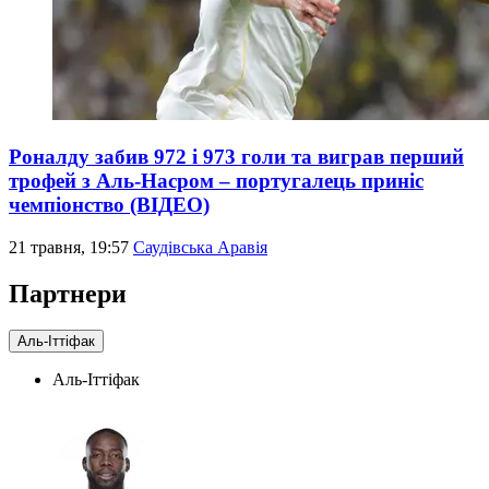
Роналду забив 972 і 973 голи та виграв перший
трофей з Аль-Насром – португалець приніс
чемпіонство (ВІДЕО)
21 травня, 19:57
Саудівська Аравія
Партнери
Аль-Іттіфак
Аль-Іттіфак