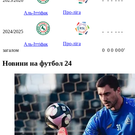
2025/2026
-
-
-
-
-
-
Про-ліга
Аль-Іттіфак
2024/2025
-
-
-
-
-
-
Про-ліга
Аль-Іттіфак
загалом
0
0
0
0
0
0ʼ
Новини на футбол 24