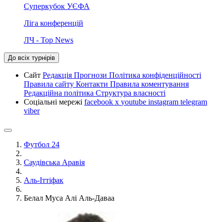
Суперкубок УЄФА
Ліга конференцій
ЛЧ - Top News
До всіх турнірів
Сайт
Редакція
Прогнози
Політика конфіденційності
Правила сайту
Контакти
Правила коментування
Редакційна політика
Структура власності
Соціальні мережі
facebook
x
youtube
instagram
telegram
viber
Футбол 24
Саудівська Аравія
Аль-Іттіфак
Белал Муса Алі Аль-Даваа