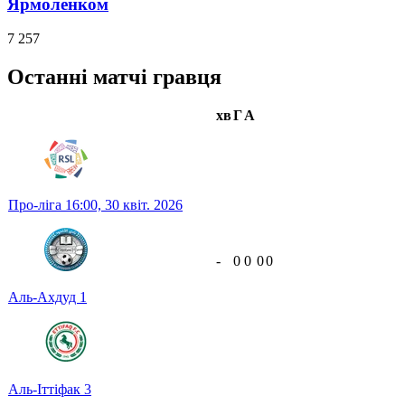
Ярмоленком
7 257
Останні матчі гравця
хв
Г
А
Про-ліга
16:00,
30 квіт. 2026
-
0
0
0
0
Аль-Ахдуд
1
Аль-Іттіфак
3