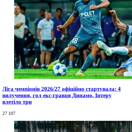
Ліга чемпіонів 2026/27 офіційно стартувала: 4
вилучення, гол екс-гравця Динамо, Інтеру
влетіло три
27 107