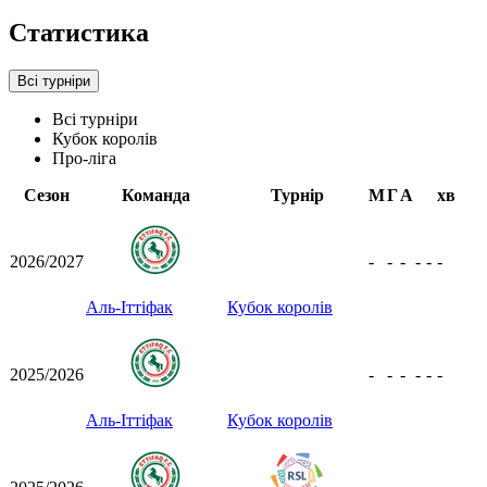
Статистика
Всі турніри
Всі турніри
Кубок королів
Про-ліга
Сезон
Команда
Турнір
М
Г
А
хв
2026/2027
-
-
-
-
-
-
Аль-Іттіфак
Кубок королів
2025/2026
-
-
-
-
-
-
Аль-Іттіфак
Кубок королів