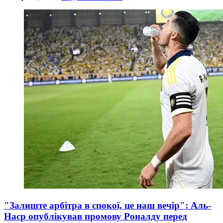
"Залиште арбітра в спокої, це наш вечір": Аль-
Наср опублікував промову Роналду перед