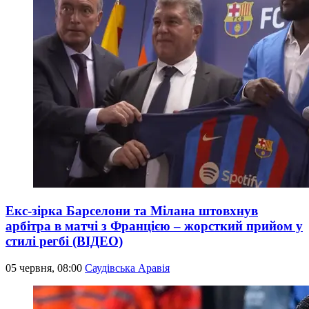
Екс-зірка Барселони та Мілана штовхнув
арбітра в матчі з Францією – жорсткий прийом у
стилі регбі (ВІДЕО)
05 червня, 08:00
Саудівська Аравія