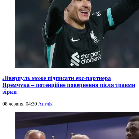
Ліверпуль може підписати екс-партнера
Яремчука – потенційне повернення після травми
зірки
08 червня, 04:30
Англія