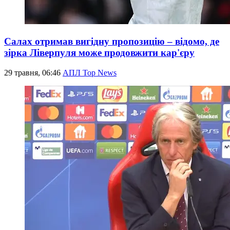
Салах отримав вигідну пропозицію – відомо, де
зірка Ліверпуля може продовжити кар'єру
29 травня, 06:46
АПЛ Top News