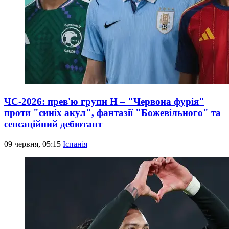
ЧС-2026: прев'ю групи Н – "Червона фурія"
проти "синіх акул", фантазії "Божевільного" та
сенсаційний дебютант
09 червня, 05:15
Іспанія