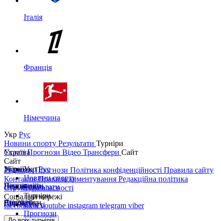
Італія
Франція
Німеччина
Укр
Рус
Новини спорту
Результати
Турніри
Україна
Статті
Прогнози
Відео
Трансфери
Сайт
Сайт
Україна
Збірні
Укр
Рус
Редакція
Прогнози
Політика конфіденційності
Правила сайту
Новини спорту
Контакти
Правила коментування
Редакційна політика
Перша ліга
Ліга націй
Чемпіонати
Результати
Структура власності
Турніри
Соціальні мережі
Друга ліга
ЧС 2026
Англія
Єврокубки
Статті
facebook
x
youtube
instagram
telegram
viber
Прогнози
Кубок України
Іспанія
Ліга чемпіонів
До всіх турнірів