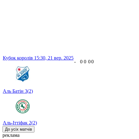
Кубок королів
15:30,
21 вер. 2025
-
0
0
0
0
Аль Батін
3
(2)
Аль-Іттіфак
2
(2)
До усіх матчів
реклама