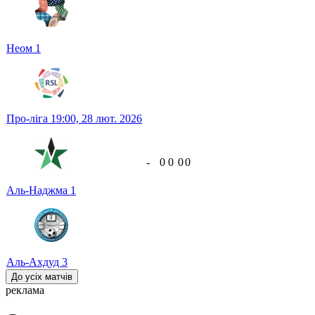
Неом
1
Про-ліга
19:00,
28 лют. 2026
-
0
0
0
0
Аль-Наджма
1
Аль-Ахдуд
3
До усіх матчів
реклама