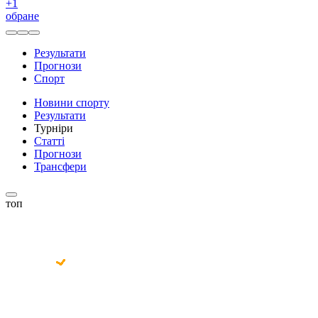
+
1
обране
Результати
Прогнози
Спорт
Новини спорту
Результати
Турніри
Статті
Прогнози
Трансфери
топ