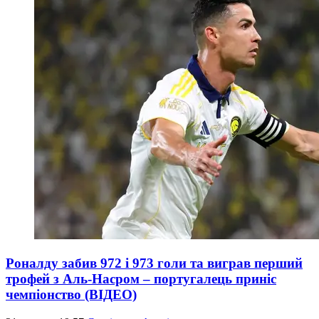
Роналду забив 972 і 973 голи та виграв перший
трофей з Аль-Насром – португалець приніс
чемпіонство (ВІДЕО)