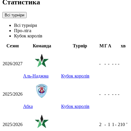
Статистика
Всі турніри
Всі турніри
Про-ліга
Кубок королів
Сезон
Команда
Турнір
М
Г
А
хв
2026/2027
-
-
-
-
-
-
Аль-Наджма
Кубок королів
2025/2026
-
-
-
-
-
-
Абха
Кубок королів
2025/2026
2
-
1
1
-
210
ʼ