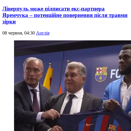
Ліверпуль може підписати екс-партнера
Яремчука – потенційне повернення після травми
зірки
08 червня, 04:30
Англія