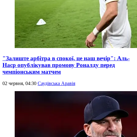
"Залиште арбітра в спокої, це наш вечір": Аль-
Наср опублікував промову Роналду перед
чемпіонським матчем
02 червня, 04:30
Саудівська Аравія