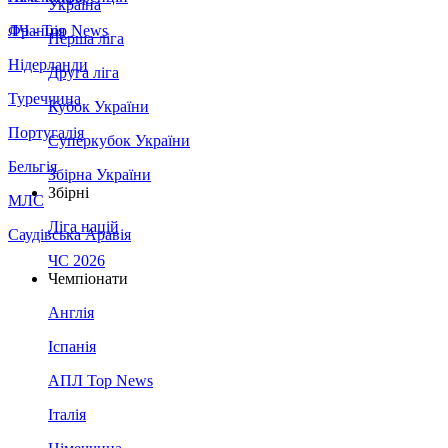
Україна
Франція
ЛЧ - Top News
Перша ліга
Нідерланди
Друга ліга
Туреччина
Кубок України
Португалія
Суперкубок України
Бельгія
Збірна України
Збірні
МЛС
Ліга націй
Саудівська Аравія
ЧС 2026
Чемпіонати
Англія
Іспанія
АПЛ Top News
Італія