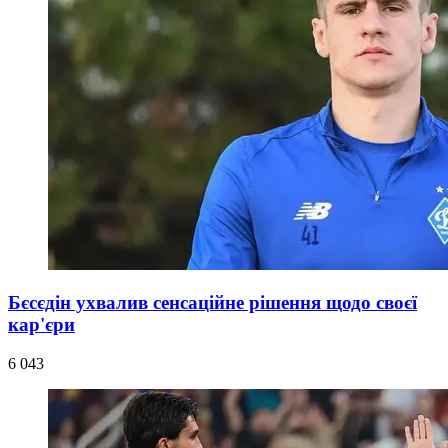
Бєсєдін ухвалив сенсаційне рішення щодо своєї
кар'єри
6 043