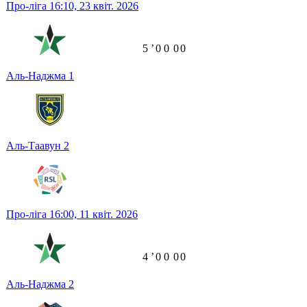
Про-ліга
16:10,
23 квіт. 2026
5
ʼ
0
0
0
0
Аль-Наджма
1
Аль-Таавун
2
Про-ліга
16:00,
11 квіт. 2026
4
ʼ
0
0
0
0
Аль-Наджма
2