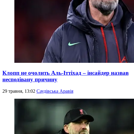
Клопп не очолить Аль-Іттіхад – інсайдер назвав
несподівану причину
29 травня, 13:02
Саудівська Аравія