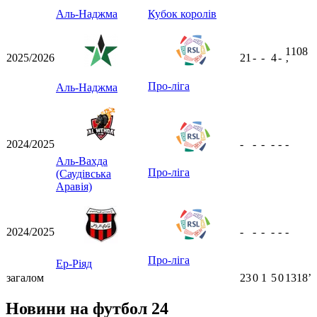
Аль-Наджма
Кубок королів
1108
2025/2026
21
-
-
4
-
ʼ
Про-ліга
Аль-Наджма
2024/2025
-
-
-
-
-
-
Аль-Вахда
Про-ліга
(Саудівська
Аравія)
2024/2025
-
-
-
-
-
-
Про-ліга
Ер-Ріяд
загалом
23
0
1
5
0
1318ʼ
Новини на футбол 24