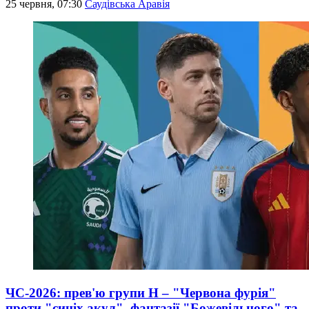
25 червня, 07:30
Саудівська Аравія
ЧС-2026: прев'ю групи Н – "Червона фурія"
проти "синіх акул", фантазії "Божевільного" та