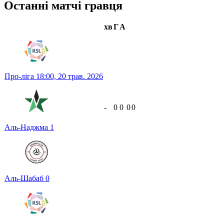
Останні матчі гравця
хв
Г
А
Про-ліга
18:00,
20 трав. 2026
-
0
0
0
0
Аль-Наджма
1
Аль-Шабаб
0