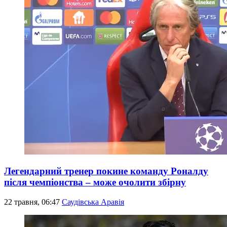
Легендарний тренер покине команду Роналду
після чемпіонства – може очолити збірну
22 травня, 06:47
Саудівська Аравія