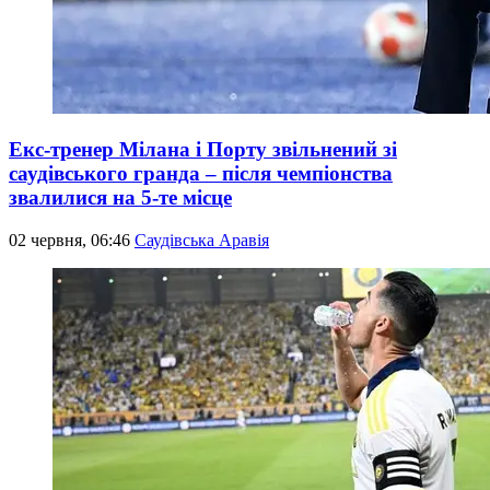
Екс-тренер Мілана і Порту звільнений зі
саудівського гранда – після чемпіонства
звалилися на 5-те місце
02 червня, 06:46
Саудівська Аравія