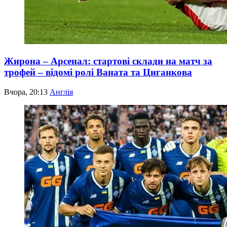
Жирона – Арсенал: стартові склади на матч за
трофей – відомі ролі Ваната та Циганкова
Вчора, 20:13
Англія