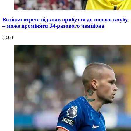
Возінья втретє відклав прибуття до нового клубу
– може проміняти 34-разового чемпіона
3 603