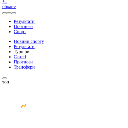
+
1
обране
Результати
Прогнози
Спорт
Новини спорту
Результати
Турніри
Статті
Прогнози
Трансфери
топ