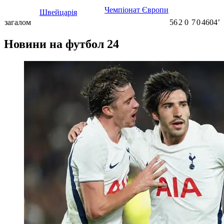
Чемпіонат Європи
Швейцарія
загалом
56
2
0
7
0
4604ʼ
Новини на футбол 24