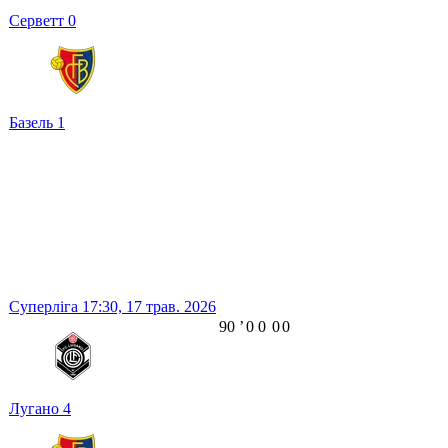
Серветт
0
Базель
1
Суперліга
17:30,
17 трав. 2026
90
ʼ
0
0
0
0
Лугано
4