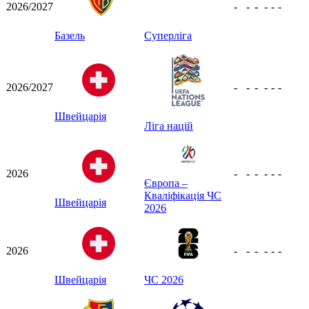
2026/2027
-
-
-
-
-
-
Базель
Суперліга
2026/2027
-
-
-
-
-
-
Швейцарія
Ліга націй
2026
-
-
-
-
-
-
Європа –
Кваліфікація ЧС
Швейцарія
2026
2026
-
-
-
-
-
-
Швейцарія
ЧС 2026