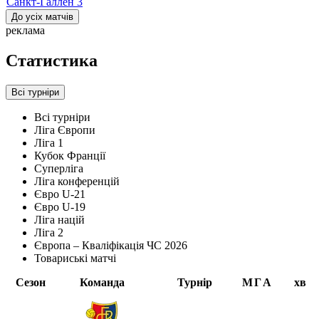
Санкт-Галлен
3
До усіх матчів
реклама
Статистика
Всі турніри
Всі турніри
Ліга Європи
Ліга 1
Кубок Франції
Суперліга
Ліга конференцій
Євро U-21
Євро U-19
Ліга націй
Ліга 2
Європа – Кваліфікація ЧС 2026
Товариські матчі
Сезон
Команда
Турнір
М
Г
А
хв