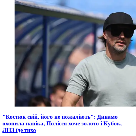
"Костюк свій, його не пожаліють": Динамо
охопила паніка, Полісся хоче золото і Кубок,
ЛНЗ їде тихо