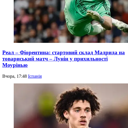
Реал – Фіорентина: стартовий склад Мадрида на
товариський матч – Лунін у прихильності
Моурінью
Вчора, 17:48
Іспанія