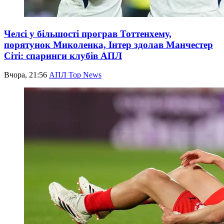
Челсі у більшості програв Тоттенхему,
порятунок Миколенка, Інтер здолав Манчестер
Сіті: спаринги клубів АПЛ
Вчора, 21:56
АПЛ Top News