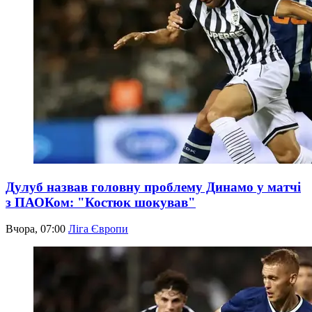
Дулуб назвав головну проблему Динамо у матчі
з ПАОКом: "Костюк шокував"
Вчора, 07:00
Ліга Європи