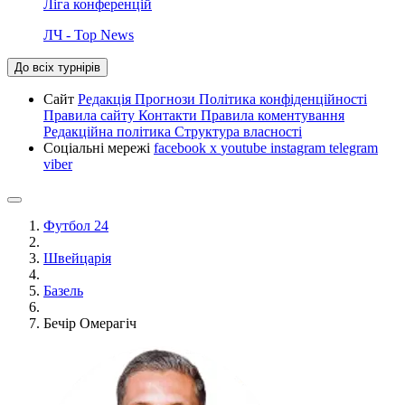
Ліга конференцій
ЛЧ - Top News
До всіх турнірів
Сайт
Редакція
Прогнози
Політика конфіденційності
Правила сайту
Контакти
Правила коментування
Редакційна політика
Структура власності
Соціальні мережі
facebook
x
youtube
instagram
telegram
viber
Футбол 24
Швейцарія
Базель
Бечір Омерагіч