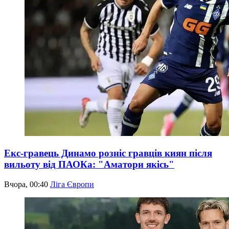
Екс-гравець Динамо розніс гравців киян після
вильоту від ПАОКа: "Аматори якісь"
Вчора, 00:40
Ліга Європи