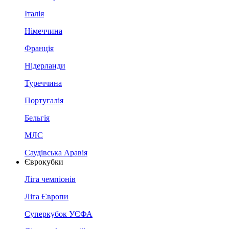
Італія
Німеччина
Франція
Нідерланди
Туреччина
Португалія
Бельгія
МЛС
Саудівська Аравія
Єврокубки
Ліга чемпіонів
Ліга Європи
Суперкубок УЄФА