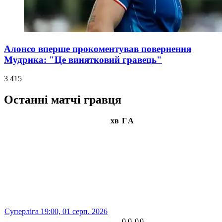
Алонсо вперше прокоментував повернення
Мудрика: "Це винятковий гравець"
3 415
Останні матчі гравця
хв
Г
А
Суперліга
19:00,
01 серп. 2026
-
0
0
0
0