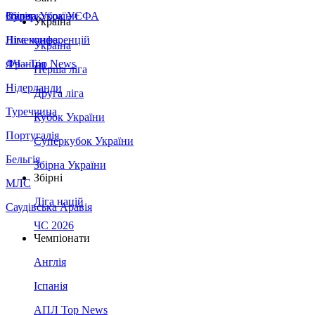
Збірна України
Італія
Суперкубок УЄФА
Україна
Німеччина
Ліга конференцій
Україна
Франція
ЛЧ - Top News
Перша ліга
Нідерланди
Друга ліга
Туреччина
Кубок України
Португалія
Суперкубок України
Бельгія
Збірна України
Збірні
МЛС
Ліга націй
Саудівська Аравія
ЧС 2026
Чемпіонати
Англія
Іспанія
АПЛ Top News