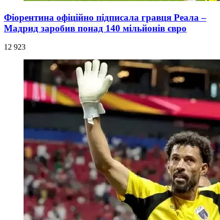
Фіорентина офіційно підписала гравця Реала –
Мадрид заробив понад 140 мільйонів євро
12 923