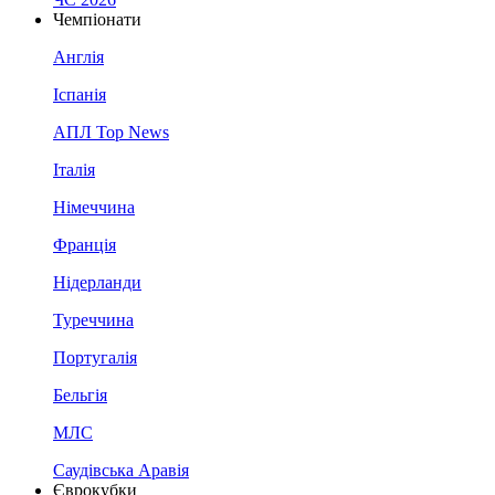
Чемпіонати
Англія
Іспанія
АПЛ Top News
Італія
Німеччина
Франція
Нідерланди
Туреччина
Португалія
Бельгія
МЛС
Саудівська Аравія
Єврокубки