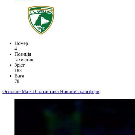
Номер
4
Позиція
захисник
Зріст
183
Вага
78
Основне
Матчі
Статистика
Новини
трансфери