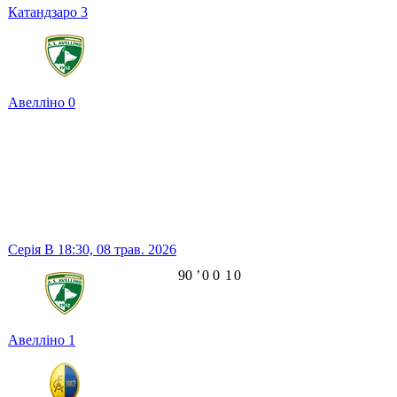
Катандзаро
3
Авелліно
0
Серія B
18:30,
08 трав. 2026
90
ʼ
0
0
1
0
Авелліно
1