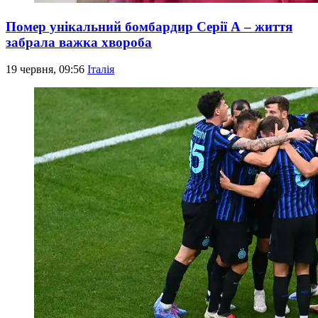
Помер унікальний бомбардир Серії А – життя
забрала важка хвороба
19 червня, 09:56
Італія