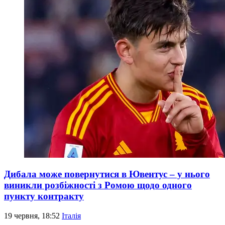
Дибала може повернутися в Ювентус – у нього
виникли розбіжності з Ромою щодо одного
пункту контракту
19 червня, 18:52
Італія