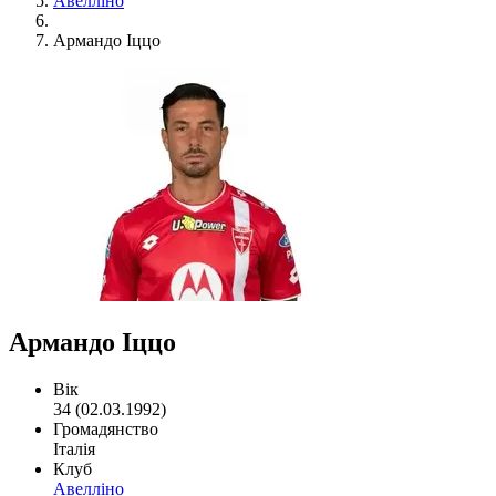
Авелліно
Армандо Іццо
Армандо Іццо
Вік
34 (02.03.1992)
Громадянство
Італія
Клуб
Авелліно