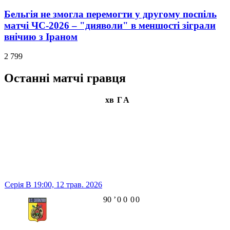
Бельгія не змогла перемогти у другому поспіль
матчі ЧС-2026 – "дияволи" в меншості зіграли
внічию з Іраном
2 799
Останні матчі гравця
хв
Г
А
Серія B
19:00,
12 трав. 2026
90
ʼ
0
0
0
0