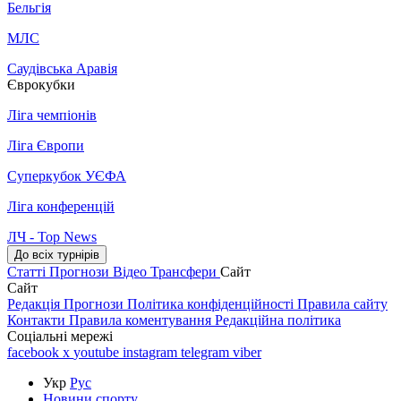
Бельгія
МЛС
Саудівська Аравія
Єврокубки
Ліга чемпіонів
Ліга Європи
Суперкубок УЄФА
Ліга конференцій
ЛЧ - Top News
До всіх турнірів
Статті
Прогнози
Відео
Трансфери
Сайт
Сайт
Редакція
Прогнози
Політика конфіденційності
Правила сайту
Контакти
Правила коментування
Редакційна політика
Соціальні мережі
facebook
x
youtube
instagram
telegram
viber
Укр
Рус
Новини спорту