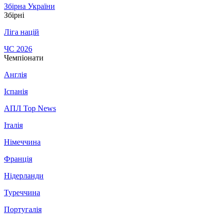
Збірна України
Збірні
Ліга націй
ЧС 2026
Чемпіонати
Англія
Іспанія
АПЛ Top News
Італія
Німеччина
Франція
Нідерланди
Туреччина
Португалія