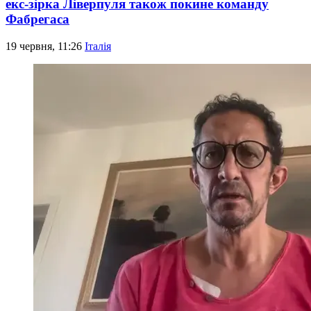
екс-зірка Ліверпуля також покине команду
Фабрегаса
19 червня, 11:26
Італія