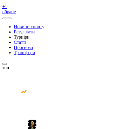
+
1
обране
Новини спорту
Результати
Турніри
Статті
Прогнози
Трансфери
топ