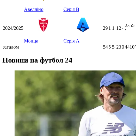
Авелліно
Серія B
2355
2024/2025
29
1
1
12
-
ʼ
Монца
Серія А
загалом
54
5
5
23
0
4410ʼ
Новини на футбол 24