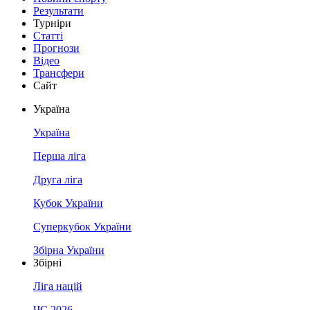
Результати
Турніри
Статті
Прогнози
Відео
Трансфери
Сайт
Україна
Україна
Перша ліга
Друга ліга
Кубок України
Суперкубок України
Збірна України
Збірні
Ліга націй
ЧС 2026