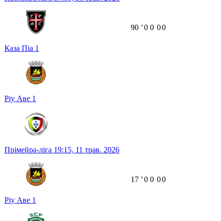
90
ʼ
0
0
0
0
Каза Піа
1
Ріу Аве
1
Прімейра-ліга
19:15,
11 трав. 2026
17
ʼ
0
0
0
0
Ріу Аве
1