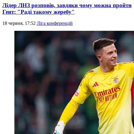
Лідер ЛНЗ розповів, завдяки чому можна пройти
Гент: "Раді такому жеребу"
18 червня, 17:52
Ліга конференцій