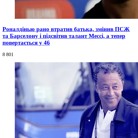
Роналдінью рано втратив батька, змінив ПСЖ
та Барселону і підсвітив талант Мессі, а тепер
повертається у 46
8 801