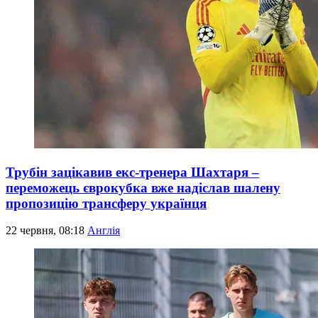
Трубін зацікавив екс-тренера Шахтаря –
переможець єврокубка вже надіслав шалену
пропозицію трансферу українця
22 червня, 08:18
Англія