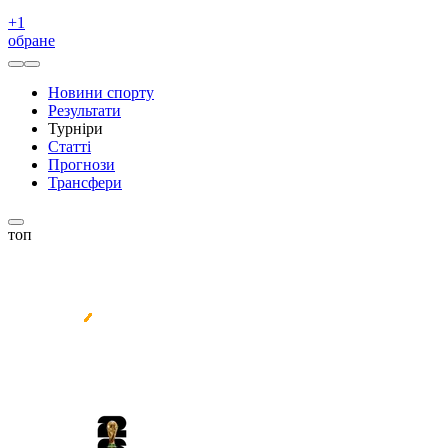
+
1
обране
Новини спорту
Результати
Турніри
Статті
Прогнози
Трансфери
топ