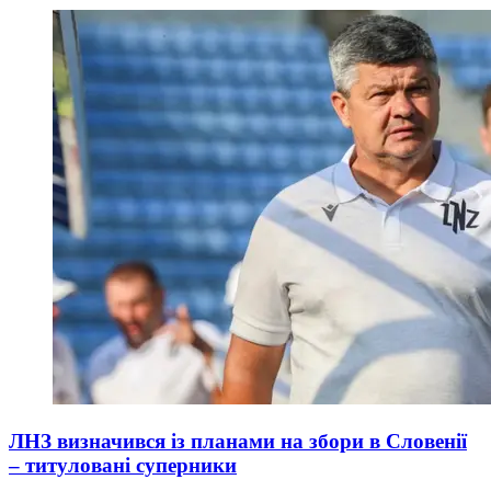
ЛНЗ визначився із планами на збори в Словенії
– титуловані суперники