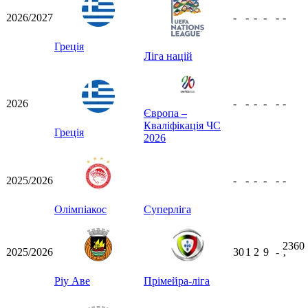
2026/2027
-
-
-
-
-
-
Греція
Ліга націй
2026
-
-
-
-
-
-
Європа –
Кваліфікація ЧС
Греція
2026
2025/2026
-
-
-
-
-
-
Олімпіакос
Суперліга
2360
2025/2026
30
1
2
9
-
ʼ
Ріу Аве
Прімейра-ліга