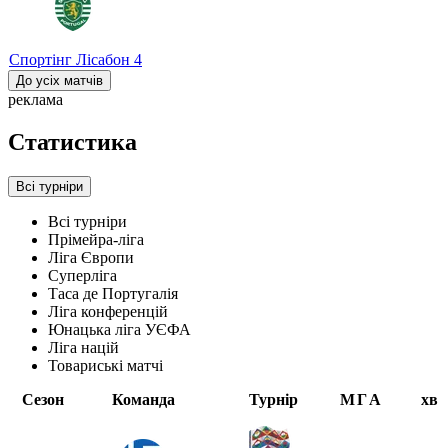
Спортінг Лісабон
4
До усіх матчів
реклама
Статистика
Всі турніри
Всі турніри
Прімейра-ліга
Ліга Європи
Суперліга
Таса де Португалія
Ліга конференцій
Юнацька ліга УЄФА
Ліга націй
Товариські матчі
Сезон
Команда
Турнір
М
Г
А
хв