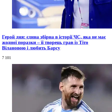
Герой дня: єдина збірна в історії ЧС, яка не має
жодної поразки – її творець грав із Тіто
Вілановою і любить Барсу
7 101