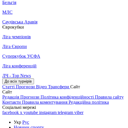
Бельгія
МЛС
Саудівська Аравія
Єврокубки
Ліга чемпіонів
Ліга Європи
Суперкубок УЄФА
Ліга конференцій
ЛЧ - Top News
До всіх турнірів
Статті
Прогнози
Відео
Трансфери
Сайт
Сайт
Редакція
Прогнози
Політика конфіденційності
Правила сайту
Контакти
Правила коментування
Редакційна політика
Соціальні мережі
facebook
x
youtube
instagram
telegram
viber
Укр
Рус
Новини спорту