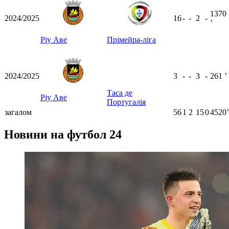
1370
2024/2025
16
-
-
2
-
ʼ
Ріу Аве
Прімейра-ліга
2024/2025
3
-
-
3
-
261
ʼ
Таса де
Ріу Аве
Португалія
загалом
56
1
2
15
0
4520ʼ
Новини на футбол 24