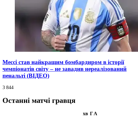
Мессі став найкращим бомбардиром в історії
чемпіонатів світу – не завадив нереалізований
пенальті (ВІДЕО)
3 844
Останні матчі гравця
хв
Г
А