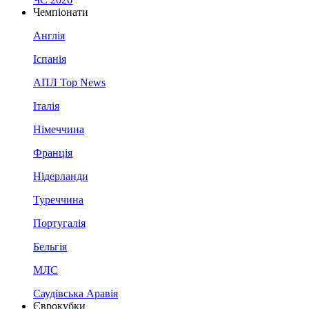
Чемпіонати
Англія
Іспанія
АПЛ Top News
Італія
Німеччина
Франція
Нідерланди
Туреччина
Португалія
Бельгія
МЛС
Саудівська Аравія
Єврокубки