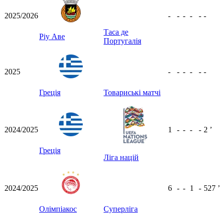
2025/2026
-
-
-
-
-
-
Таса де
Ріу Аве
Португалія
2025
-
-
-
-
-
-
Греція
Товариські матчі
2024/2025
1
-
-
-
-
2
ʼ
Греція
Ліга націй
2024/2025
6
-
-
1
-
527
ʼ
Олімпіакос
Суперліга