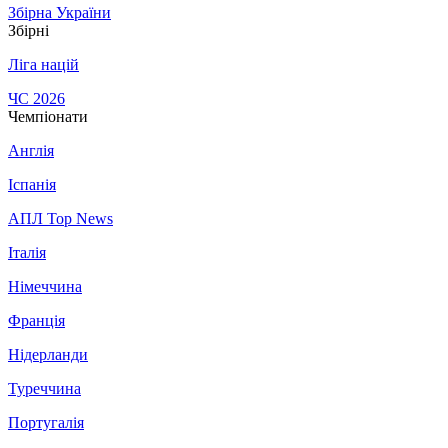
Збірна України
Збірні
Ліга націй
ЧС 2026
Чемпіонати
Англія
Іспанія
АПЛ Top News
Італія
Німеччина
Франція
Нідерланди
Туреччина
Португалія