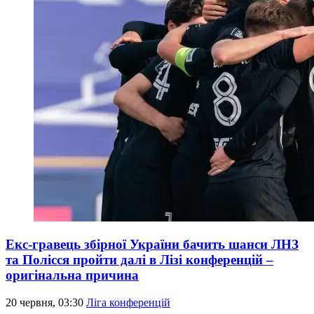
Екс-гравець збірної України бачить шанси ЛНЗ
та Полісся пройти далі в Лізі конференцій –
оригінальна причина
20 червня, 03:30
Ліга конференцій