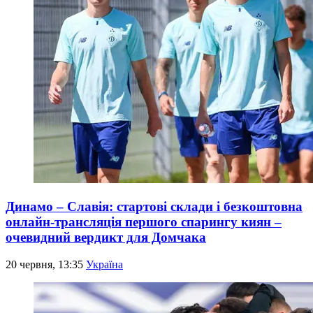
Динамо – Славія: стартові склади і безкоштовна
онлайн-трансляція першого спарингу киян –
очевидний вердикт для Домчака
20 червня, 13:35
Україна