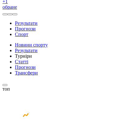
+
1
обране
Результати
Прогнози
Спорт
Новини спорту
Результати
Турніри
Статті
Прогнози
Трансфери
топ