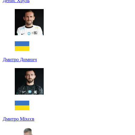
Денис Хруль
Дмитро Димнич
Дмитро Міхєєв