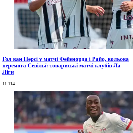
Гол ван Персі у матчі Фейєнорда і Райо, вольова
перемога Севільї: товариські матчі клубів Ла
Ліги
11 114