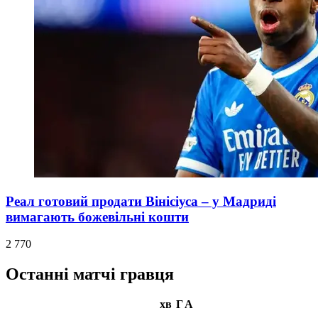
Реал готовий продати Вінісіуса – у Мадриді
вимагають божевільні кошти
2 770
Останні матчі гравця
хв
Г
А