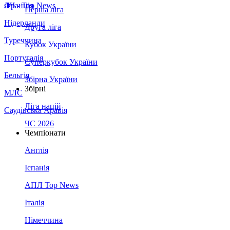
Франція
ЛЧ - Top News
Перша ліга
Нідерланди
Друга ліга
Туреччина
Кубок України
Португалія
Суперкубок України
Бельгія
Збірна України
Збірні
МЛС
Ліга націй
Саудівська Аравія
ЧС 2026
Чемпіонати
Англія
Іспанія
АПЛ Top News
Італія
Німеччина