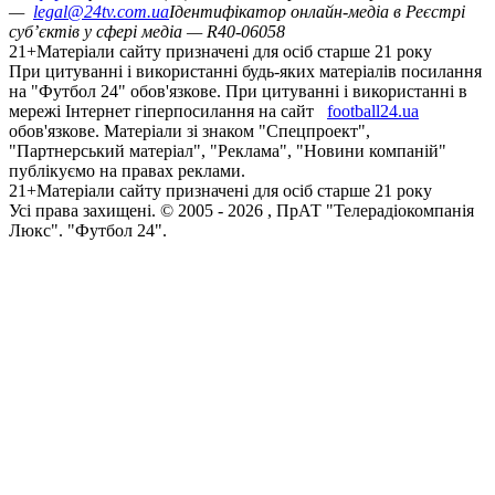
—
legal@24tv.com.ua
Ідентифікатор онлайн-медіа в Реєстрі
суб’єктів у сфері медіа — R40-06058
21+
Матеріали сайту призначені для осіб старше 21 року
При цитуванні і використанні будь-яких матеріалів посилання
на "Футбол 24" обов'язкове. При цитуванні і використанні в
мережі Інтернет гіперпосилання на сайт
football24.ua
обов'язкове. Матеріали зі знаком "Спецпроект",
"Партнерський матеріал", "Реклама", "Новини компаній"
публікуємо на правах реклами.
21+
Матеріали сайту призначені для осіб старше 21 року
Усi права захищенi. © 2005 -
2026
, ПрАТ "Телерадіокомпанія
Люкс". "Футбол 24".