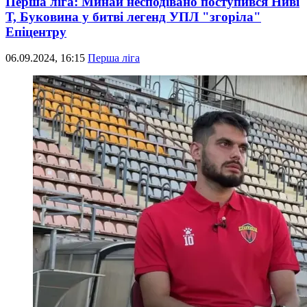
Перша ліга: Минай несподівано поступився Ниві
Т, Буковина у битві легенд УПЛ "згоріла"
Епіцентру
06.09.2024, 16:15
Перша ліга