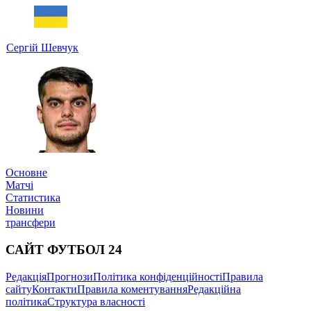
Сергій Шевчук
Основне
Матчі
Статистика
Новини
трансфери
САЙТ ФУТБОЛ 24
Редакція
Прогнози
Політика конфіденційності
Правила
сайту
Контакти
Правила коментування
Редакційна
політика
Структура власності