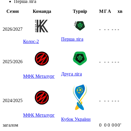
Перша ліга
Сезон
Команда
Турнір
М
Г
А
хв
2026/2027
-
-
-
-
-
-
Перша ліга
Колос-2
2025/2026
-
-
-
-
-
-
Друга ліга
МФК Металург
2024/2025
-
-
-
-
-
-
МФК Металург
Кубок України
загалом
0
0
0
0
0
0ʼ