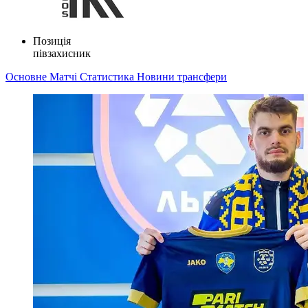
Позиція
півзахисник
Основне
Матчі
Статистика
Новини
трансфери