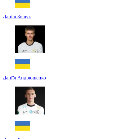
Данііл Зощук
Даніїл Андрющенко