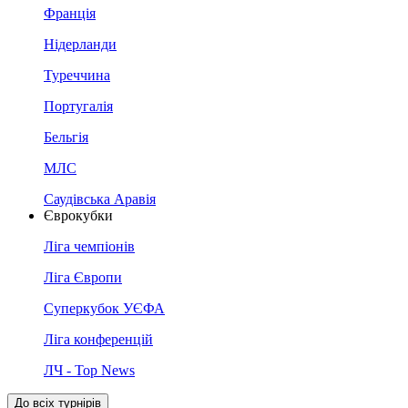
Франція
Нідерланди
Туреччина
Португалія
Бельгія
МЛС
Саудівська Аравія
Єврокубки
Ліга чемпіонів
Ліга Європи
Суперкубок УЄФА
Ліга конференцій
ЛЧ - Top News
До всіх турнірів