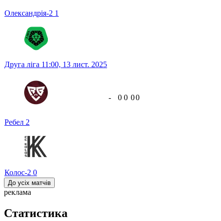
Олександрія-2
1
Друга ліга
11:00,
13 лист. 2025
-
0
0
0
0
Ребел
2
Колос-2
0
До усіх матчів
реклама
Статистика