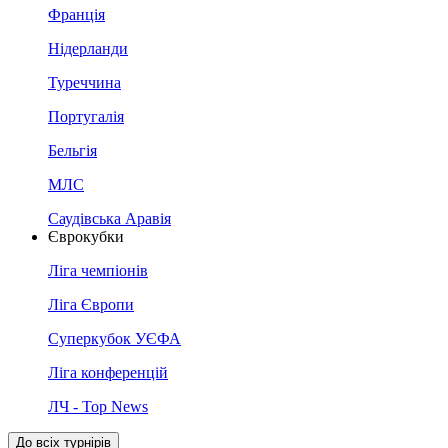
Франція
Нідерланди
Туреччина
Португалія
Бельгія
МЛС
Саудівська Аравія
Єврокубки
Ліга чемпіонів
Ліга Європи
Суперкубок УЄФА
Ліга конференцій
ЛЧ - Top News
До всіх турнірів