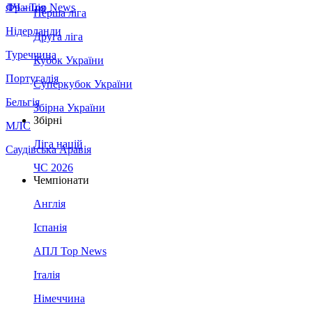
Франція
ЛЧ - Top News
Перша ліга
Нідерланди
Друга ліга
Туреччина
Кубок України
Португалія
Суперкубок України
Бельгія
Збірна України
Збірні
МЛС
Ліга націй
Саудівська Аравія
ЧС 2026
Чемпіонати
Англія
Іспанія
АПЛ Top News
Італія
Німеччина