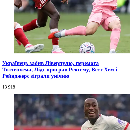
Українець забив Ліверпулю, перемога
Тоттенхема, Лідс програв Рексему, Вест Хем і
Рейнджерс зіграли унічию
13 918