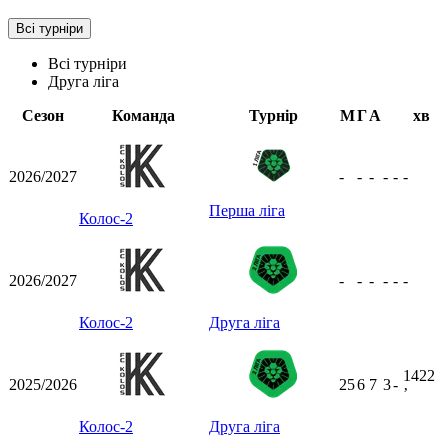
Всі турніри
Всі турніри
Друга ліга
Сезон
Команда
Турнір
М
Г
А
хв
2026/2027
-
-
-
-
-
-
Перша ліга
Колос-2
2026/2027
-
-
-
-
-
-
Колос-2
Друга ліга
1422
2025/2026
25
6
7
3
-
ʼ
Колос-2
Друга ліга