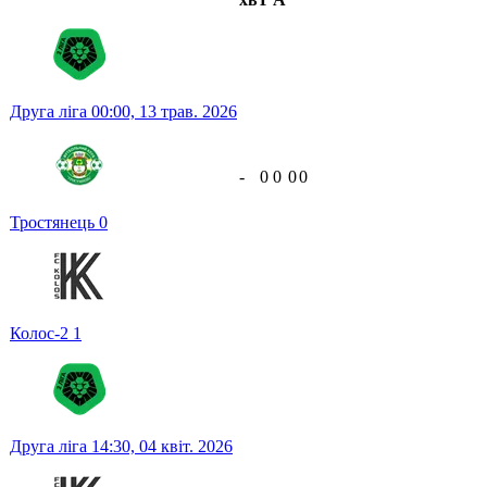
Друга ліга
00:00,
13 трав. 2026
-
0
0
0
0
Тростянець
0
Колос-2
1
Друга ліга
14:30,
04 квіт. 2026