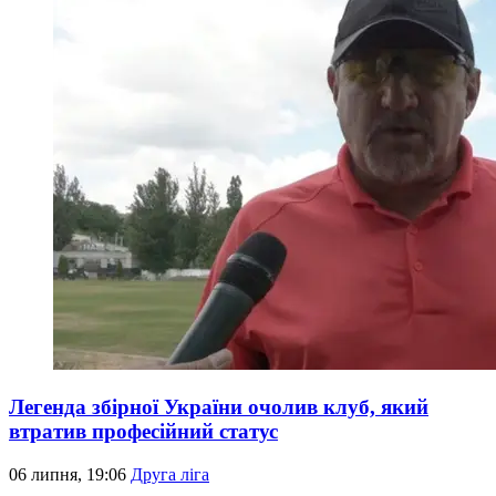
Легенда збірної України очолив клуб, який
втратив професійний статус
06 липня, 19:06
Друга ліга