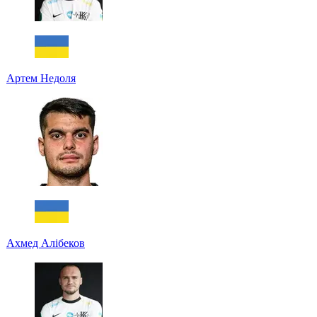
Артем Недоля
Ахмед Алібеков