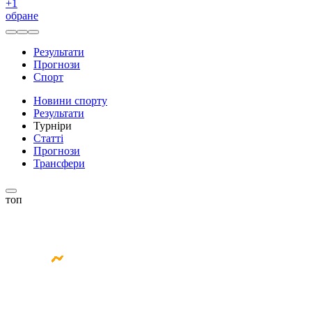
+
1
обране
Результати
Прогнози
Спорт
Новини спорту
Результати
Турніри
Статті
Прогнози
Трансфери
топ