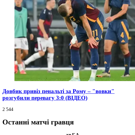
Довбик привіз пенальті за Рому – "вовки"
розгубили перевагу 3:0 (ВІДЕО)
2 544
Останні матчі гравця
хв
Г
А