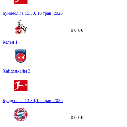
Бундесліга
15:30,
10 трав. 2026
-
0
0
0
0
Кельн
1
Хайденхайм
3
Бундесліга
13:30,
02 трав. 2026
-
0
0
0
0