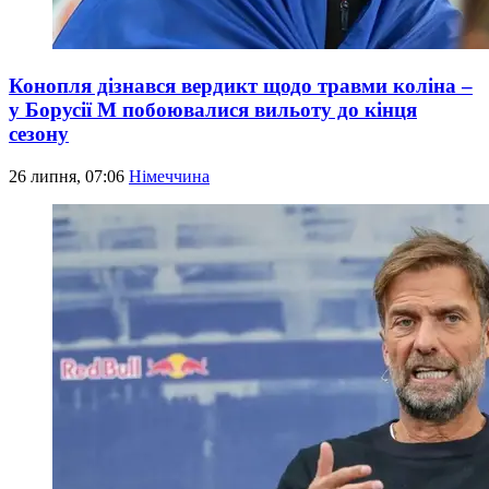
Конопля дізнався вердикт щодо травми коліна –
у Борусії М побоювалися вильоту до кінця
сезону
26 липня, 07:06
Німеччина