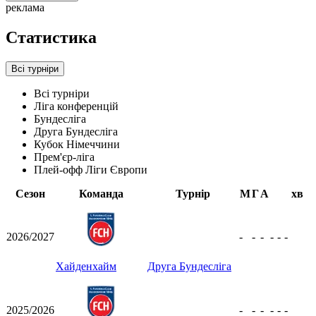
реклама
Статистика
Всі турніри
Всі турніри
Ліга конференцій
Бундесліга
Друга Бундесліга
Кубок Німеччини
Прем'єр-ліга
Плей-офф Ліги Європи
Сезон
Команда
Турнір
М
Г
А
хв
2026/2027
-
-
-
-
-
-
Хайденхайм
Друга Бундесліга
2025/2026
-
-
-
-
-
-