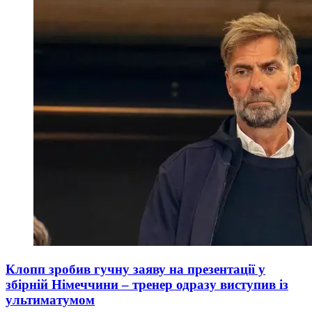
Клопп зробив гучну заяву на презентації у
збірній Німеччини – тренер одразу виступив із
ультиматумом