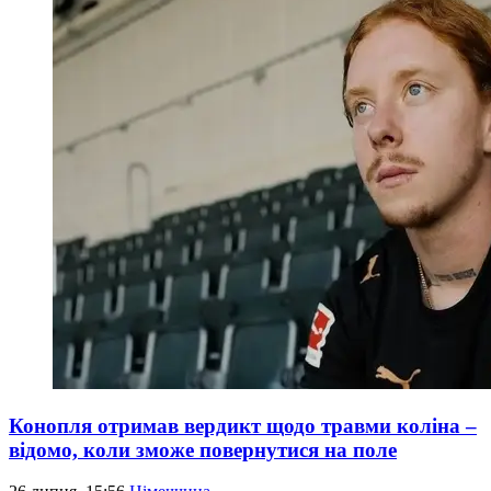
Конопля отримав вердикт щодо травми коліна –
відомо, коли зможе повернутися на поле