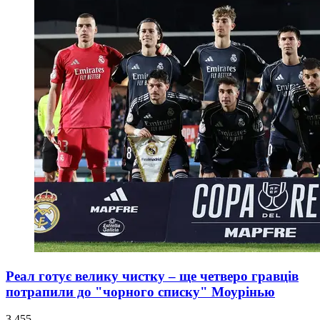
Реал готує велику чистку – ще четверо гравців
потрапили до "чорного списку" Моурінью
3 455