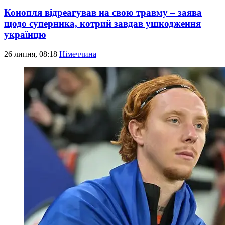
Конопля відреагував на свою травму – заява
щодо суперника, котрий завдав ушкодження
українцю
26 липня, 08:18
Німеччина