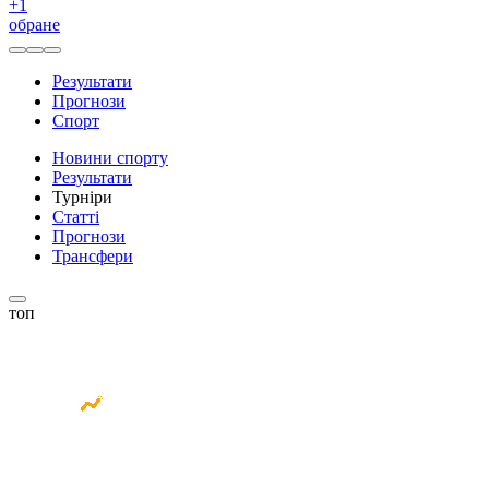
+
1
обране
Результати
Прогнози
Спорт
Новини спорту
Результати
Турніри
Статті
Прогнози
Трансфери
топ