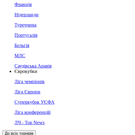
Франція
Нідерланди
Туреччина
Португалія
Бельгія
МЛС
Саудівська Аравія
Єврокубки
Ліга чемпіонів
Ліга Європи
Суперкубок УЄФА
Ліга конференцій
ЛЧ - Top News
До всіх турнірів