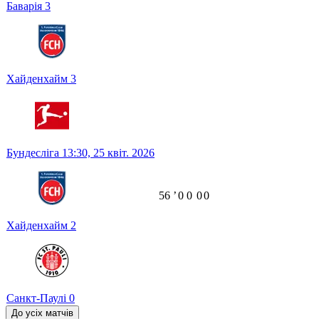
Баварія
3
Хайденхайм
3
Бундесліга
13:30,
25 квіт. 2026
56
ʼ
0
0
0
0
Хайденхайм
2
Санкт-Паулі
0
До усіх матчів