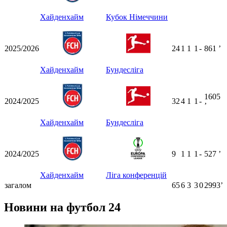
Хайденхайм
Кубок Німеччини
2025/2026
24
1
1
1
-
861
ʼ
Хайденхайм
Бундесліга
1605
2024/2025
32
4
1
1
-
ʼ
Хайденхайм
Бундесліга
2024/2025
9
1
1
1
-
527
ʼ
Хайденхайм
Ліга конференцій
загалом
65
6
3
3
0
2993ʼ
Новини на футбол 24