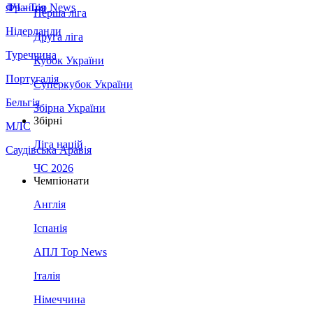
Франція
ЛЧ - Top News
Перша ліга
Нідерланди
Друга ліга
Туреччина
Кубок України
Португалія
Суперкубок України
Бельгія
Збірна України
Збірні
МЛС
Ліга націй
Саудівська Аравія
ЧС 2026
Чемпіонати
Англія
Іспанія
АПЛ Top News
Італія
Німеччина