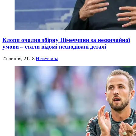
Клопп очолив збірну Німеччини за незвичайної
умови – стали відомі несподівані деталі
25 липня, 21:18
Німеччина