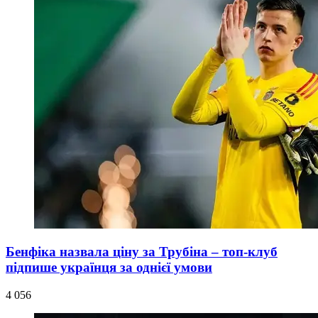
Бенфіка назвала ціну за Трубіна – топ-клуб
підпише українця за однієї умови
4 056