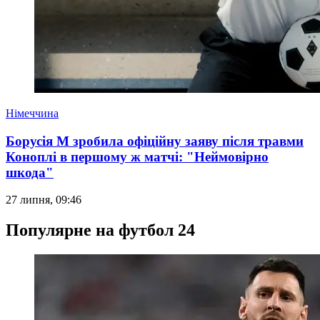
Німеччина
Борусія М зробила офіційну заяву після травми
Коноплі в першому ж матчі: "Неймовірно
шкода"
27 липня, 09:46
Популярне на футбол 24