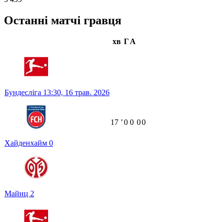
Останні матчі гравця
хв
Г
А
Бундесліга
13:30,
16 трав. 2026
17
ʼ
0
0
0
0
Хайденхайм
0
Майнц
2