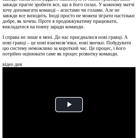
завжди прагне зробити все, що в його силах. У кожному матчі
хочу допомагати команді – асистами чи голами. Але не
завжди все виходить. Іноді просто не можеш зіграти настільки
добре, як хочеш. Проте я продовжуватиму працювати,
викладатися на повну заради команди.
І справа не лише в мені. До нас приєдналися нові гравці. А
нові гравці – це нові взаємозв’язки, нові звички. Побудувати
цю систему неможливо за короткий час. Це процес, і його
потрібно оцінювати саме як процес розвитку команди.
відео дня
Play
Video