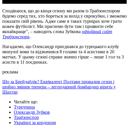
Сподіваюся, що до кінця сезону ми разом із Трабзонспором
будемо серед тих, хто бореться за вихід у єврокубки, і зможемо
показати свій рівень. Адже саме в таких турнірах хоче грати
кожен футболіст. Ми прагнемо бути там і проявити себе
якнайкраще", – наводить слова Зубкова
офіційний сайт
Трабзонспора
.
Нагадаємо, що Олександр приєднався до турецького клубу
минулої зими та відзначився 8 голами та 4 асистами в 20
матчах. У цьому сезоні справи значно гірше – лише 1 гол та 3
асисти в 11 поєдинках.
реклама
Що за Брейдаблік? Еквівалент Полтави провалив сезон і
щойно змінив тренера – легендарний бомбардир вірить у
Шахтар
Читайте ще
:
Туреччина
Олександр Зубков
Трабзонспор
Українці за кордоном