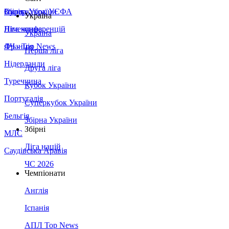
Збірна України
Італія
Суперкубок УЄФА
Україна
Німеччина
Ліга конференцій
Україна
Франція
ЛЧ - Top News
Перша ліга
Нідерланди
Друга ліга
Туреччина
Кубок України
Португалія
Суперкубок України
Бельгія
Збірна України
Збірні
МЛС
Ліга націй
Саудівська Аравія
ЧС 2026
Чемпіонати
Англія
Іспанія
АПЛ Top News