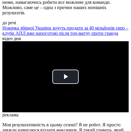
ними, намагаючись робити все можливе для команди.
Можливо, саме це – одна з причин наших нинішніх
результатів.
до речі
Новачка збірної України хочуть продати за 40 мільйонів євро –
клуби АПЛ вже напоготові після топ-матчу проти гранда
відео дня
Play
Video
реклама
Моя результативність в цьому сезоні? Я не робот. Я просто
завжди намагаюся віддати максимум. Я такий гравець, який