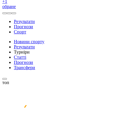
+
1
обране
Результати
Прогнози
Спорт
Новини спорту
Результати
Турніри
Статті
Прогнози
Трансфери
топ