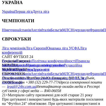
УКРАЇНА
Україна
Перша ліга
Друга ліга
ЧЕМПІОНАТИ
Німеччина
Іспанія
Англія
Італія
Бельгія
МЛС
Нідерланди
Франція
П
ЄВРОКУБКИ
Ліга чемпіонів
Ліга Європи
Юнацька ліга УЄФА
Ліга
конференцій
САЙТ ФУТБОЛ 24
Редакція
Соціальні мережі
Прогнози
Політика конфіденційності
Правила
сайту
facebook
УКРАЇНА
Контакти
x
youtube
Правила коментування
instagram
telegram
viber
Редакційна
політика
Україна
ЧЕМПІОНАТИ
Перша ліга
Структура власності
Друга ліга
Німеччина
ЄВРОКУБКИ
Іспанія
Англія
Італія
Бельгія
МЛС
Нідерланди
Франція
П
Ліга чемпіонів
Онлайн-медіа «Футбол 24»
Ліга Європи
Юнацька ліга УЄФА
пл. Галицька, буд. 15, м. Львів,
Ліга
конференцій
79008
Телефон +380 (32) 229-77-77
Адреса електронної пошти
—
legal@24tv.com.ua
Ідентифікатор онлайн-медіа в Реєстрі
суб’єктів у сфері медіа — R40-06058
21+
Матеріали сайту призначені для осіб старше 21 року
При цитуванні і використанні будь-яких матеріалів посилання
на "Футбол 24" обов'язкове. При цитуванні і використанні в