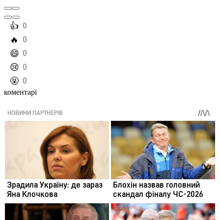
️👍
0
️🔥
0
️😄
0
️😢
0
️🤬
0
коментарі