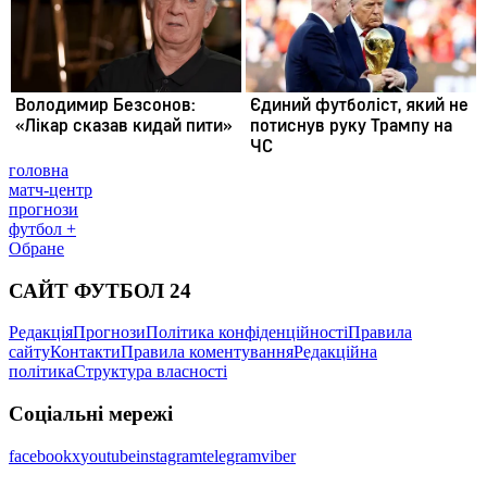
головна
матч-центр
прогнози
футбол +
Обране
САЙТ ФУТБОЛ 24
Редакція
Прогнози
Політика конфіденційності
Правила
сайту
Контакти
Правила коментування
Редакційна
політика
Структура власності
Соціальні мережі
facebook
x
youtube
instagram
telegram
viber