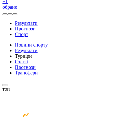
+
1
обране
Результати
Прогнози
Спорт
Новини спорту
Результати
Турніри
Статті
Прогнози
Трансфери
топ