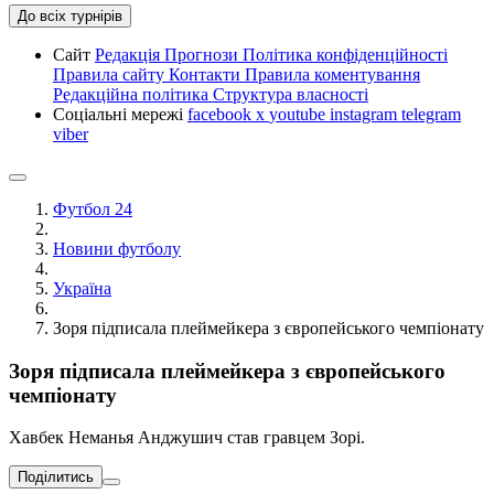
До всіх турнірів
Сайт
Редакція
Прогнози
Політика конфіденційності
Правила сайту
Контакти
Правила коментування
Редакційна політика
Структура власності
Соціальні мережі
facebook
x
youtube
instagram
telegram
viber
Футбол 24
Новини футболу
Україна
Зоря підписала плеймейкера з європейського чемпіонату
Зоря підписала плеймейкера з європейського
чемпіонату
Хавбек Неманья Анджушич став гравцем Зорі.
Поділитись