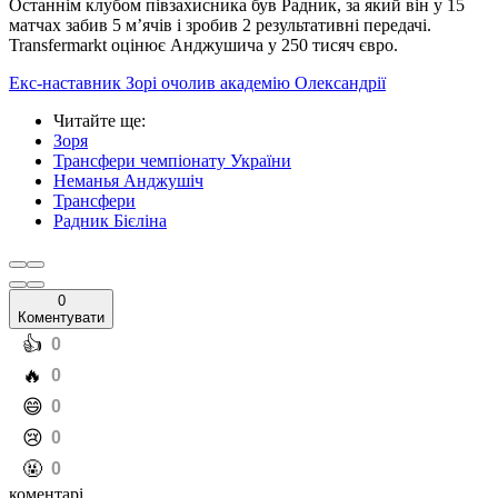
Останнім клубом півзахисника був Радник, за який він у 15
матчах забив 5 м’ячів і зробив 2 результативні передачі.
Transfermarkt оцінює Анджушича у 250 тисяч євро.
Екс-наставник Зорі очолив академію Олександрії
Читайте ще
:
Зоря
Трансфери чемпіонату України
Неманья Анджушіч
Трансфери
Радник Бієліна
0
Коментувати
️👍
0
️🔥
0
️😄
0
️😢
0
️🤬
0
коментарі