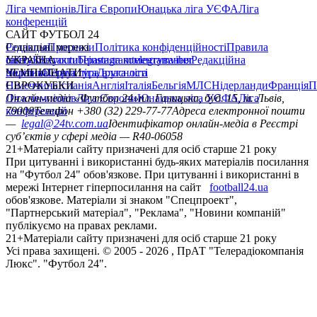
Ліга чемпіонів
Ліга Європи
Юнацька ліга УЄФА
Ліга
конференцій
САЙТ ФУТБОЛ 24
Редакція
Соціальні мережі
Прогнози
Політика конфіденційності
Правила
сайту
facebook
УКРАЇНА
Контакти
x
youtube
Правила коментування
instagram
telegram
viber
Редакційна
політика
Україна
ЧЕМПІОНАТИ
Перша ліга
Структура власності
Друга ліга
Німеччина
ЄВРОКУБКИ
Іспанія
Англія
Італія
Бельгія
МЛС
Нідерланди
Франція
П
Ліга чемпіонів
Онлайн-медіа «Футбол 24»
Ліга Європи
Юнацька ліга УЄФА
пл. Галицька, буд. 15, м. Львів,
Ліга
конференцій
79008
Телефон +380 (32) 229-77-77
Адреса електронної пошти
—
legal@24tv.com.ua
Ідентифікатор онлайн-медіа в Реєстрі
суб’єктів у сфері медіа — R40-06058
21+
Матеріали сайту призначені для осіб старше 21 року
При цитуванні і використанні будь-яких матеріалів посилання
на "Футбол 24" обов'язкове. При цитуванні і використанні в
мережі Інтернет гіперпосилання на сайт
football24.ua
обов'язкове. Матеріали зі знаком "Спецпроект",
"Партнерський матеріал", "Реклама", "Новини компаній"
публікуємо на правах реклами.
21+
Матеріали сайту призначені для осіб старше 21 року
Усi права захищенi. © 2005 -
2026
, ПрАТ "Телерадіокомпанія
Люкс". "Футбол 24".