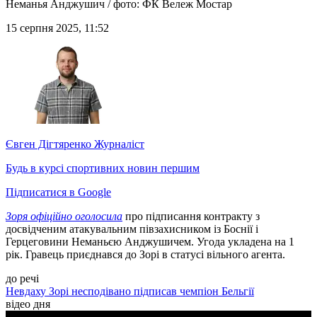
Неманья Анджушич / фото: ФК Вележ Мостар
15 серпня 2025, 11:52
Євген Дігтяренко
Журналіст
Будь в курсі спортивних новин першим
Підписатися в Google
Зоря офіційно оголосила
про підписання контракту з
досвідченим атакувальним півзахисником із Боснії і
Герцеговини Неманьєю Анджушичем. Угода укладена на 1
рік. Гравець приєднався до Зорі в статусі вільного агента.
до речі
Невдаху Зорі несподівано підписав чемпіон Бельгії
відео дня