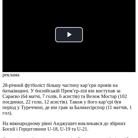
Play
Video
реклама
28-річний футболіст більшу частину кар’єри провів на
батьківщині. У боснійській Прем’єр-лізі він виступав за
Сараєво (64 матчі, 7 голів, 6 асистів) та Вележ Мостар (102
поєдинки, 22 голи, 12 асистів). Також у його кар’єрі був
період у Туреччині, де він грав за Баликесірспор (11 матчів, 1
гол).
На міжнародному рівні Анджушич викликався до збірних
Боснії і Герцеговини U-18, U-19 та U-21.