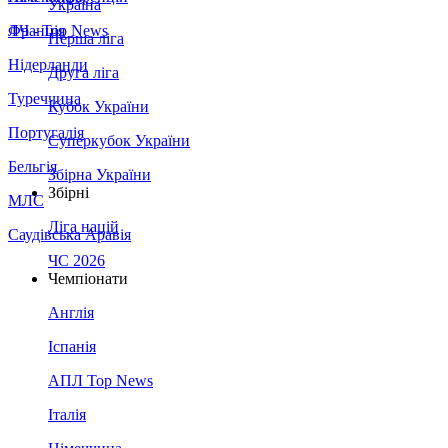
Україна
Франція
ЛЧ - Top News
Перша ліга
Нідерланди
Друга ліга
Туреччина
Кубок України
Португалія
Суперкубок України
Бельгія
Збірна України
Збірні
МЛС
Ліга націй
Саудівська Аравія
ЧС 2026
Чемпіонати
Англія
Іспанія
АПЛ Top News
Італія