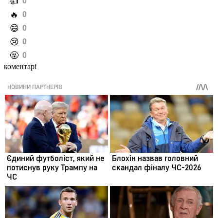
️👍
0
️🔥
0
️😄
0
️😢
0
️🤬
0
коментарі