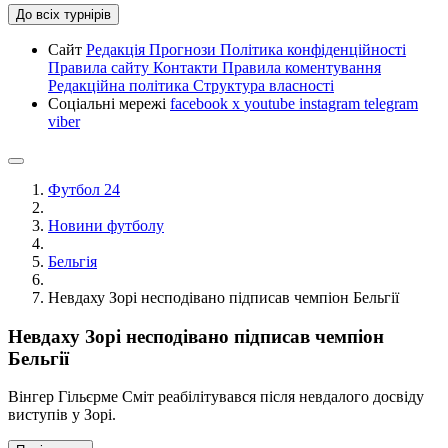
До всіх турнірів
Сайт
Редакція
Прогнози
Політика конфіденційності
Правила сайту
Контакти
Правила коментування
Редакційна політика
Структура власності
Соціальні мережі
facebook
x
youtube
instagram
telegram
viber
Футбол 24
Новини футболу
Бельгія
Невдаху Зорі несподівано підписав чемпіон Бельгії
Невдаху Зорі несподівано підписав чемпіон
Бельгії
Вінгер Гільєрме Сміт реабілітувався після невдалого досвіду
виступів у Зорі.