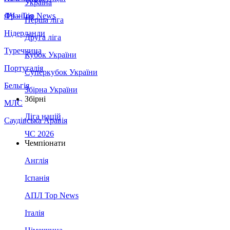
Україна
Франція
ЛЧ - Top News
Перша ліга
Нідерланди
Друга ліга
Туреччина
Кубок України
Португалія
Суперкубок України
Бельгія
Збірна України
Збірні
МЛС
Ліга націй
Саудівська Аравія
ЧС 2026
Чемпіонати
Англія
Іспанія
АПЛ Top News
Італія