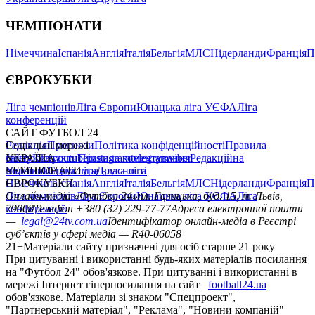
ЧЕМПІОНАТИ
Німеччина
Іспанія
Англія
Італія
Бельгія
МЛС
Нідерланди
Франція
П
ЄВРОКУБКИ
Ліга чемпіонів
Ліга Європи
Юнацька ліга УЄФА
Ліга
конференцій
САЙТ ФУТБОЛ 24
Редакція
Соціальні мережі
Прогнози
Політика конфіденційності
Правила
сайту
facebook
УКРАЇНА
Контакти
x
youtube
Правила коментування
instagram
telegram
viber
Редакційна
політика
Україна
ЧЕМПІОНАТИ
Перша ліга
Структура власності
Друга ліга
Німеччина
ЄВРОКУБКИ
Іспанія
Англія
Італія
Бельгія
МЛС
Нідерланди
Франція
П
Ліга чемпіонів
Онлайн-медіа «Футбол 24»
Ліга Європи
Юнацька ліга УЄФА
пл. Галицька, буд. 15, м. Львів,
Ліга
конференцій
79008
Телефон +380 (32) 229-77-77
Адреса електронної пошти
—
legal@24tv.com.ua
Ідентифікатор онлайн-медіа в Реєстрі
суб’єктів у сфері медіа — R40-06058
21+
Матеріали сайту призначені для осіб старше 21 року
При цитуванні і використанні будь-яких матеріалів посилання
на "Футбол 24" обов'язкове. При цитуванні і використанні в
мережі Інтернет гіперпосилання на сайт
football24.ua
обов'язкове. Матеріали зі знаком "Спецпроект",
"Партнерський матеріал", "Реклама", "Новини компаній"