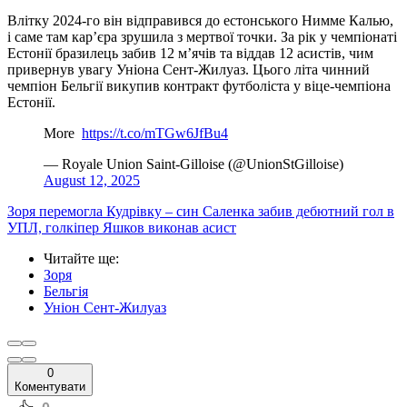
Влітку 2024-го він відправився до естонського Нимме Калью,
і саме там кар’єра зрушила з мертвої точки. За рік у чемпіонаті
Естонії бразилець забив 12 м’ячів та віддав 12 асистів, чим
привернув увагу Уніона Сент-Жилуаз. Цього літа чинний
чемпіон Бельгії викупив контракт футболіста у віце-чемпіона
Естонії.
More ️
https://t.co/mTGw6JfBu4
— Royale Union Saint-Gilloise (@UnionStGilloise)
August 12, 2025
Зоря перемогла Кудрівку – син Саленка забив дебютний гол в
УПЛ, голкіпер Яшков виконав асист
Читайте ще
:
Зоря
Бельгія
Уніон Сент-Жилуаз
0
Коментувати