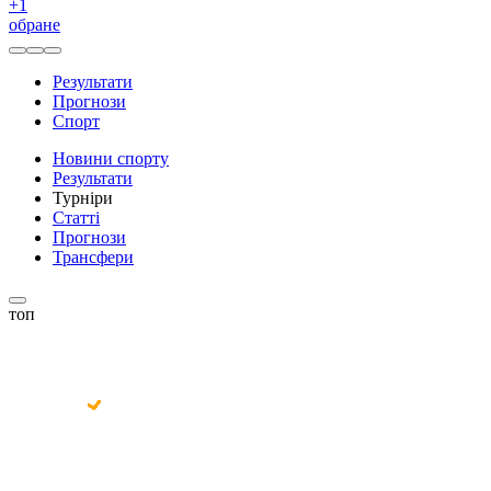
+
1
обране
Результати
Прогнози
Спорт
Новини спорту
Результати
Турніри
Статті
Прогнози
Трансфери
топ