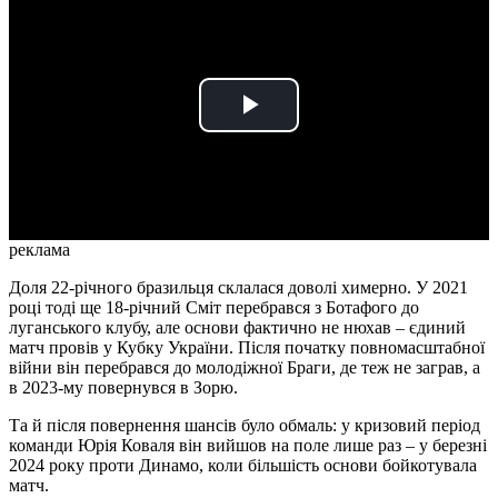
Play
Video
реклама
Доля 22-річного бразильця склалася доволі химерно. У 2021
році тоді ще 18-річний Сміт перебрався з Ботафого до
луганського клубу, але основи фактично не нюхав – єдиний
матч провів у Кубку України. Після початку повномасштабної
війни він перебрався до молодіжної Браги, де теж не заграв, а
в 2023-му повернувся в Зорю.
Та й після повернення шансів було обмаль: у кризовий період
команди Юрія Коваля він вийшов на поле лише раз – у березні
2024 року проти Динамо, коли більшість основи бойкотувала
матч.