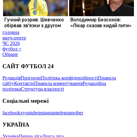
головна
матч-центр
ЧС 2026
футбол +
Обране
САЙТ ФУТБОЛ 24
Редакція
Прогнози
Політика конфіденційності
Правила
сайту
Контакти
Правила коментування
Редакційна
політика
Структура власності
Соціальні мережі
facebook
x
youtube
instagram
telegram
viber
УКРАЇНА
Україна
Перша ліга
Друга ліга