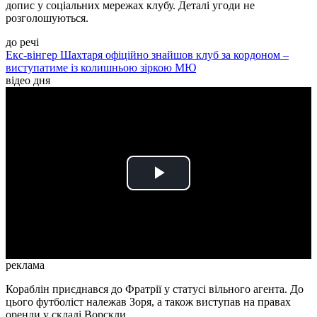
допис у соціальних мережах клубу. Деталі угоди не
розголошуються.
до речі
Екс-вінгер Шахтаря офіційно знайшов клуб за кордоном –
виступатиме із колишньою зіркою МЮ
відео дня
Play
Video
реклама
Кораблін приєднався до Фратрії у статусі вільного агента. До
цього футболіст належав Зоря, а також виступав на правах
оренди у складі Ворскли.