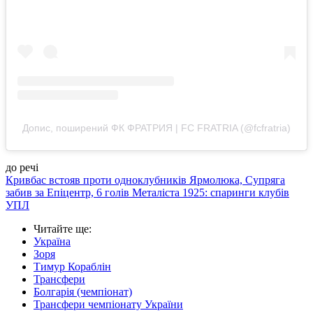
Допис, поширений ФК ФРАТРИЯ | FC FRATRIA (@fcfratria)
до речі
Кривбас встояв проти одноклубників Ярмолюка, Супряга
забив за Епіцентр, 6 голів Металіста 1925: спаринги клубів
УПЛ
Читайте ще
:
Україна
Зоря
Тимур Кораблін
Трансфери
Болгарія (чемпіонат)
Трансфери чемпіонату України