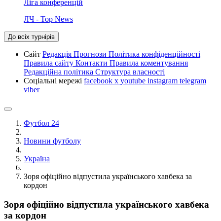
Ліга конференцій
ЛЧ - Top News
До всіх турнірів
Сайт
Редакція
Прогнози
Політика конфіденційності
Правила сайту
Контакти
Правила коментування
Редакційна політика
Структура власності
Соціальні мережі
facebook
x
youtube
instagram
telegram
viber
Футбол 24
Новини футболу
Україна
Зоря офіційно відпустила українського хавбека за
кордон
Зоря офіційно відпустила українського хавбека
за кордон