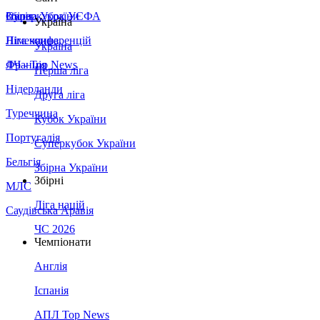
Збірна України
Італія
Суперкубок УЄФА
Україна
Німеччина
Ліга конференцій
Україна
Франція
ЛЧ - Top News
Перша ліга
Нідерланди
Друга ліга
Туреччина
Кубок України
Португалія
Суперкубок України
Бельгія
Збірна України
Збірні
МЛС
Ліга націй
Саудівська Аравія
ЧС 2026
Чемпіонати
Англія
Іспанія
АПЛ Top News