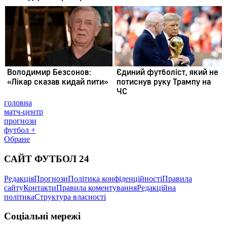
головна
матч-центр
прогнози
футбол +
Обране
САЙТ ФУТБОЛ 24
Редакція
Прогнози
Політика конфіденційності
Правила
сайту
Контакти
Правила коментування
Редакційна
політика
Структура власності
Соціальні мережі