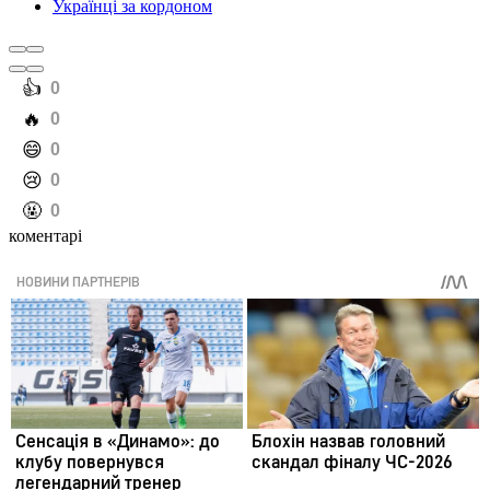
Українці за кордоном
️👍
0
️🔥
0
️😄
0
️😢
0
️🤬
0
коментарі