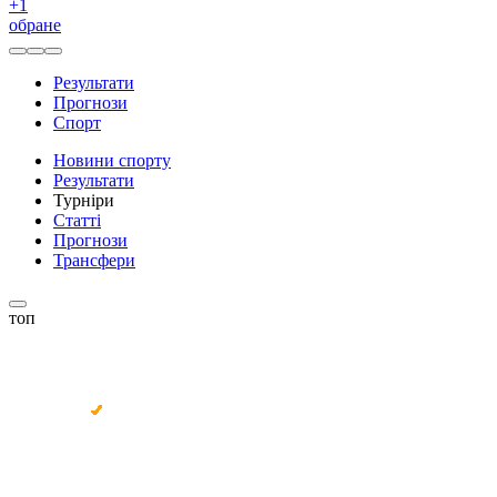
+
1
обране
Результати
Прогнози
Спорт
Новини спорту
Результати
Турніри
Статті
Прогнози
Трансфери
топ