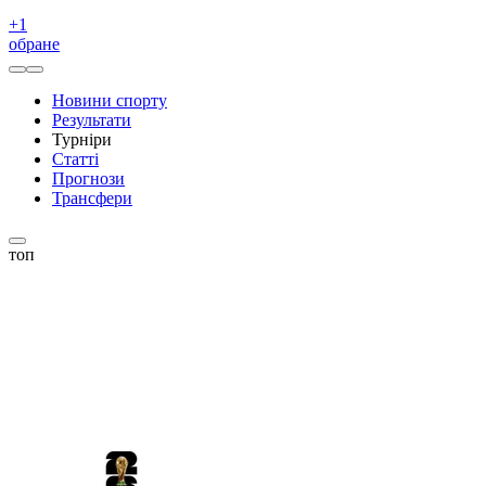
+
1
обране
Новини спорту
Результати
Турніри
Статті
Прогнози
Трансфери
топ