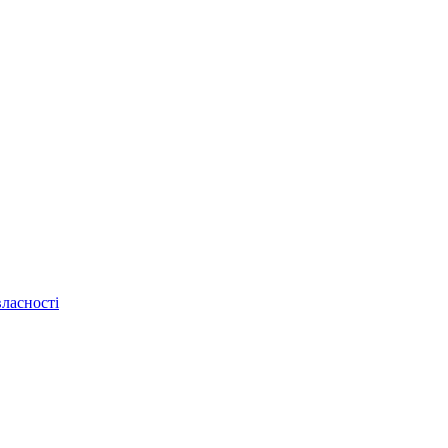
ласності