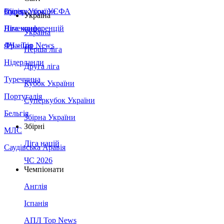
Збірна України
Італія
Суперкубок УЄФА
Україна
Німеччина
Ліга конференцій
Україна
Франція
ЛЧ - Top News
Перша ліга
Нідерланди
Друга ліга
Туреччина
Кубок України
Португалія
Суперкубок України
Бельгія
Збірна України
Збірні
МЛС
Ліга націй
Саудівська Аравія
ЧС 2026
Чемпіонати
Англія
Іспанія
АПЛ Top News