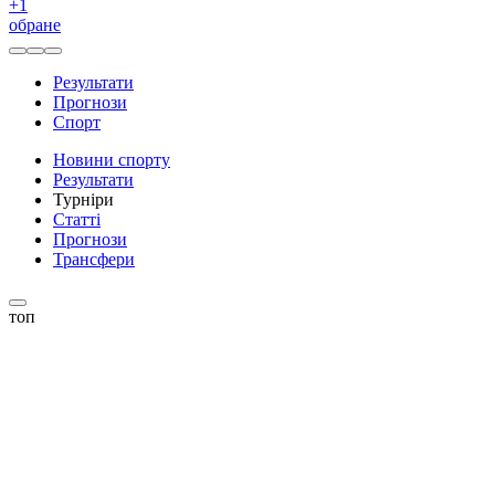
+
1
обране
Результати
Прогнози
Спорт
Новини спорту
Результати
Турніри
Статті
Прогнози
Трансфери
топ