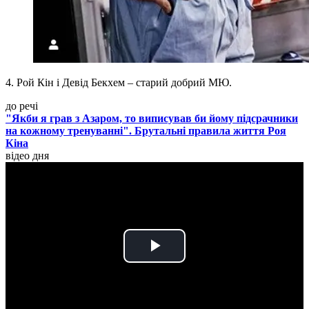
4. Рой Кін і Девід Бекхем – старий добрий МЮ.
до речі
"Якби я грав з Азаром, то виписував би йому підсрачники
на кожному тренуванні". Брутальні правила життя Роя
Кіна
відео дня
Play
Video