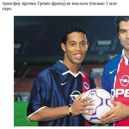
трансфер зірочки Греміо французи виклали близько 5 млн
євро.