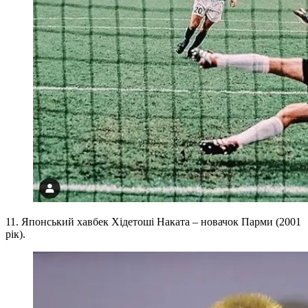
11. Японський хавбек Хідетоші Наката – новачок Парми (2001
рік).