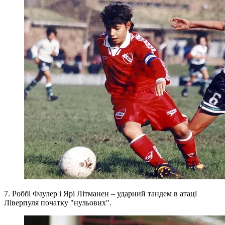
7. Роббі Фаулер і Ярі Літманен – ударний тандем в атаці
Ліверпуля початку "нульових".