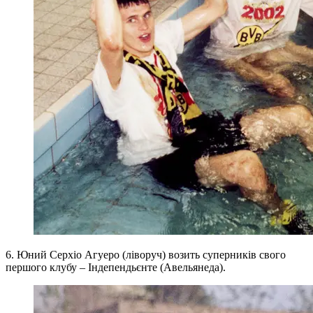
6. Юний Серхіо Агуеро (ліворуч) возить суперників свого
першого клубу – Індепендьєнте (Авельянеда).