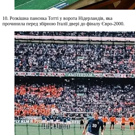
10. Розкішна панєнка Тотті у ворота Нідерландів, яка
прочинила перед збірною Італії двері до фіналу Євро-2000.