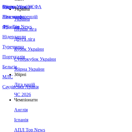
Збірна України
Італія
Суперкубок УЄФА
Україна
Німеччина
Ліга конференцій
Україна
Франція
ЛЧ - Top News
Перша ліга
Нідерланди
Друга ліга
Туреччина
Кубок України
Португалія
Суперкубок України
Бельгія
Збірна України
Збірні
МЛС
Ліга націй
Саудівська Аравія
ЧС 2026
Чемпіонати
Англія
Іспанія
АПЛ Top News