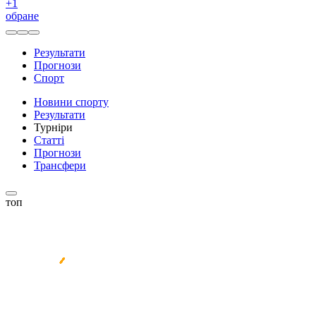
+
1
обране
Результати
Прогнози
Спорт
Новини спорту
Результати
Турніри
Статті
Прогнози
Трансфери
топ