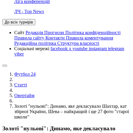
Ліга конференцій
ЛЧ - Top News
До всіх турнірів
Сайт
Редакція
Прогнози
Політика конфіденційності
Правила сайту
Контакти
Правила коментування
Редакційна політика
Структура власності
Соціальні мережі
facebook
x
youtube
instagram
telegram
viber
Футбол 24
Статті
Овертайм
Золоті "нульові": Динамо, яке декласувало Шахтар, кат
збірної України, Шева – найкращий і ще 27 фото "старої
школи"
Золоті "нульові": Динамо, яке декласувало