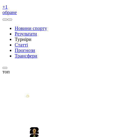
+
1
обране
Новини спорту
Результати
Турніри
Статті
Прогнози
Трансфери
топ