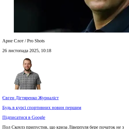
Арне Слот / Pro Shots
26 листопада 2025, 10:18
Євген Дігтяренко
Журналіст
Будь в курсі спортивних новин першим
Підписатися в Google
Пол Скоулз припустив, що криза Ліверпуля бере початок не з