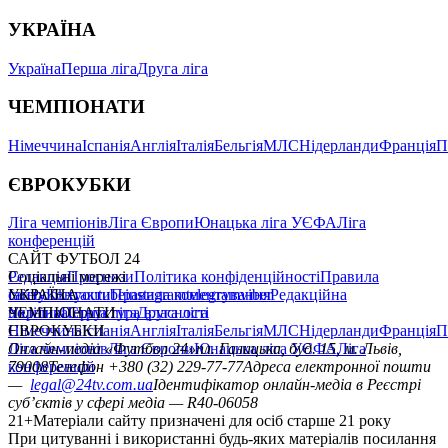
УКРАЇНА
Україна
Перша ліга
Друга ліга
ЧЕМПІОНАТИ
Німеччина
Іспанія
Англія
Італія
Бельгія
МЛС
Нідерланди
Франція
П
ЄВРОКУБКИ
Ліга чемпіонів
Ліга Європи
Юнацька ліга УЄФА
Ліга
конференцій
САЙТ ФУТБОЛ 24
Редакція
Соціальні мережі
Прогнози
Політика конфіденційності
Правила
сайту
facebook
УКРАЇНА
Контакти
x
youtube
Правила коментування
instagram
telegram
viber
Редакційна
політика
Україна
ЧЕМПІОНАТИ
Перша ліга
Структура власності
Друга ліга
Німеччина
ЄВРОКУБКИ
Іспанія
Англія
Італія
Бельгія
МЛС
Нідерланди
Франція
П
Ліга чемпіонів
Онлайн-медіа «Футбол 24»
Ліга Європи
Юнацька ліга УЄФА
пл. Галицька, буд. 15, м. Львів,
Ліга
конференцій
79008
Телефон +380 (32) 229-77-77
Адреса електронної пошти
—
legal@24tv.com.ua
Ідентифікатор онлайн-медіа в Реєстрі
суб’єктів у сфері медіа — R40-06058
21+
Матеріали сайту призначені для осіб старше 21 року
При цитуванні і використанні будь-яких матеріалів посилання