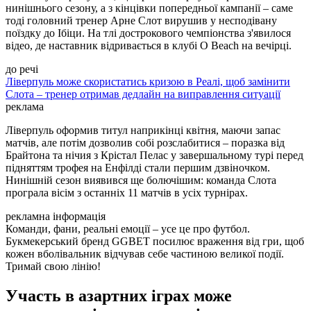
нинішнього сезону, а з кінцівки попередньої кампанії – саме
тоді головний тренер Арне Слот вирушив у несподівану
поїздку до Ібіци. На тлі дострокового чемпіонства з'явилося
відео, де наставник відривається в клубі O Beach на вечірці.
до речі
Ліверпуль може скористатись кризою в Реалі, щоб замінити
Слота – тренер отримав дедлайн на виправлення ситуації
реклама
Ліверпуль оформив титул наприкінці квітня, маючи запас
матчів, але потім дозволив собі розслабитися – поразка від
Брайтона та нічия з Крістал Пелас у завершальному турі перед
підняттям трофея на Енфілді стали першим дзвіночком.
Нинішній сезон виявився ще болючішим: команда Слота
програла вісім з останніх 11 матчів в усіх турнірах.
рекламна інформація
Команди, фани, реальні емоції – усе це про футбол.
Букмекерський бренд GGBET посилює враження від гри, щоб
кожен вболівальник відчував себе частиною великої події.
Тримай свою лінію!
Участь в азартних іграх може