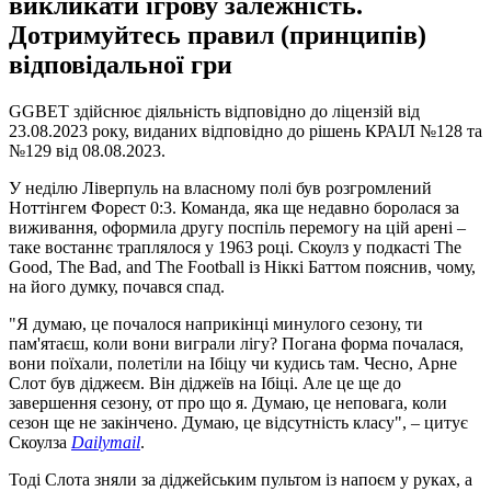
викликати ігрову залежність.
Дотримуйтесь правил (принципів)
відповідальної гри
GGBET здійснює діяльність відповідно до ліцензій від
23.08.2023 року, виданих відповідно до рішень КРАІЛ №128 та
№129 від 08.08.2023.
У неділю Ліверпуль на власному полі був розгромлений
Ноттінгем Форест 0:3. Команда, яка ще недавно боролася за
виживання, оформила другу поспіль перемогу на цій арені –
таке востаннє траплялося у 1963 році. Скоулз у подкасті The
Good, The Bad, and The Football із Ніккі Баттом пояснив, чому,
на його думку, почався спад.
"Я думаю, це почалося наприкінці минулого сезону, ти
пам'ятаєш, коли вони виграли лігу? Погана форма почалася,
вони поїхали, полетіли на Ібіцу чи кудись там. Чесно, Арне
Слот був діджеєм. Він діджеїв на Ібіці. Але це ще до
завершення сезону, от про що я. Думаю, це неповага, коли
сезон ще не закінчено. Думаю, це відсутність класу", – цитує
Скоулза
Dailymail
.
Тоді Слота зняли за діджейським пультом із напоєм у руках, а