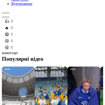
Відеоновини
️👍
0
️🔥
0
️😄
0
️😢
0
️🤬
0
коментарі