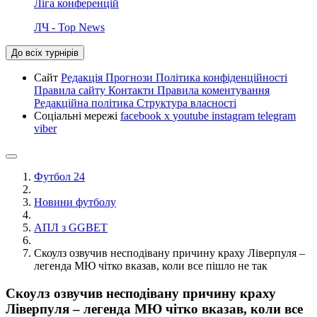
Ліга конференцій
ЛЧ - Top News
До всіх турнірів
Сайт
Редакція
Прогнози
Політика конфіденційності
Правила сайту
Контакти
Правила коментування
Редакційна політика
Структура власності
Соціальні мережі
facebook
x
youtube
instagram
telegram
viber
Футбол 24
Новини футболу
АПЛ з GGBET
Скоулз озвучив несподівану причину краху Ліверпуля –
легенда МЮ чітко вказав, коли все пішло не так
Скоулз озвучив несподівану причину краху
Ліверпуля – легенда МЮ чітко вказав, коли все