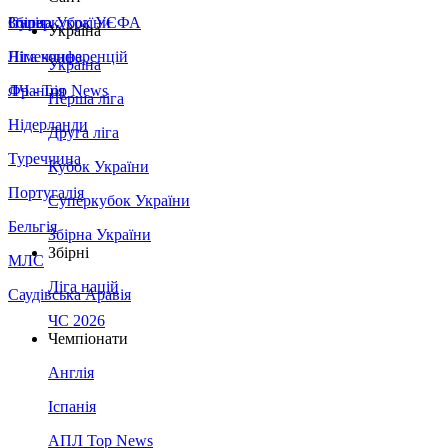
Збірна України
Італія
Суперкубок УЄФА
Україна
Німеччина
Ліга конференцій
Україна
Франція
ЛЧ - Top News
Перша ліга
Нідерланди
Друга ліга
Туреччина
Кубок України
Португалія
Суперкубок України
Бельгія
Збірна України
Збірні
МЛС
Ліга націй
Саудівська Аравія
ЧС 2026
Чемпіонати
Англія
Іспанія
АПЛ Top News