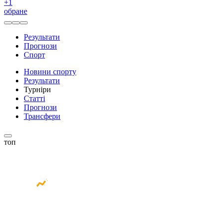
+
1
обране
Результати
Прогнози
Спорт
Новини спорту
Результати
Турніри
Статті
Прогнози
Трансфери
топ