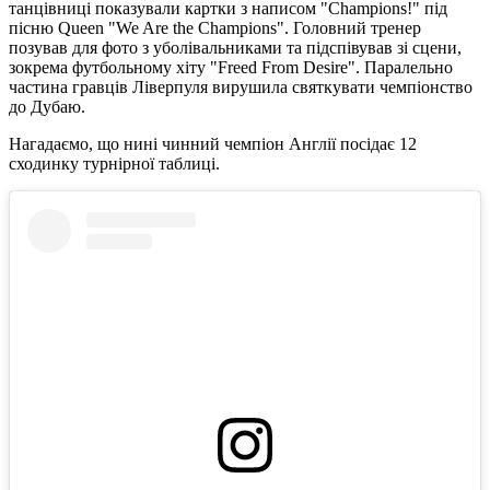
танцівниці показували картки з написом "Champions!" під
пісню Queen "We Are the Champions". Головний тренер
позував для фото з уболівальниками та підспівував зі сцени,
зокрема футбольному хіту "Freed From Desire". Паралельно
частина гравців Ліверпуля вирушила святкувати чемпіонство
до Дубаю.
Нагадаємо, що нині чинний чемпіон Англії посідає 12
сходинку турнірної таблиці.