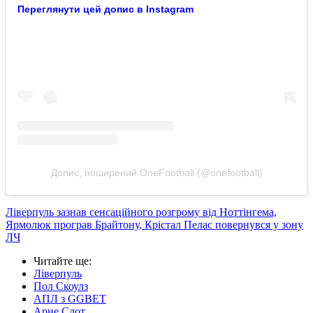
Переглянути цей допис в Instagram
Допис, поширений OneFootball (@onefootball)
Ліверпуль зазнав сенсаційного розгрому від Ноттінгема,
Ярмолюк програв Брайтону, Крістал Пелас повернувся у зону
ЛЧ
Читайте ще
:
Ліверпуль
Пол Скоулз
АПЛ з GGBET
Арне Слот