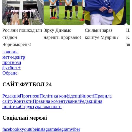
головна
матч-центр
прогнози
футбол +
Обране
САЙТ ФУТБОЛ 24
Редакція
Прогнози
Політика конфіденційності
Правила
сайту
Контакти
Правила коментування
Редакційна
політика
Структура власності
Соціальні мережі
facebook
x
youtube
instagram
telegram
viber