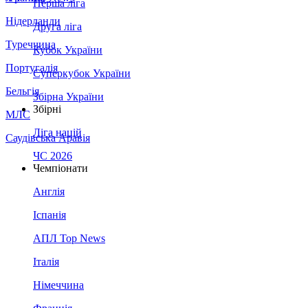
Перша ліга
Нідерланди
Друга ліга
Туреччина
Кубок України
Португалія
Суперкубок України
Бельгія
Збірна України
Збірні
МЛС
Ліга націй
Саудівська Аравія
ЧС 2026
Чемпіонати
Англія
Іспанія
АПЛ Top News
Італія
Німеччина