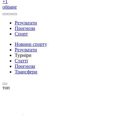
+
1
обране
Результати
Прогнози
Спорт
Новини спорту
Результати
Турніри
Статті
Прогнози
Трансфери
топ