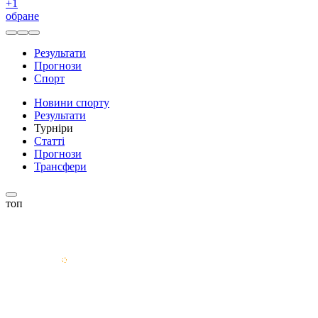
+
1
обране
Результати
Прогнози
Спорт
Новини спорту
Результати
Турніри
Статті
Прогнози
Трансфери
топ