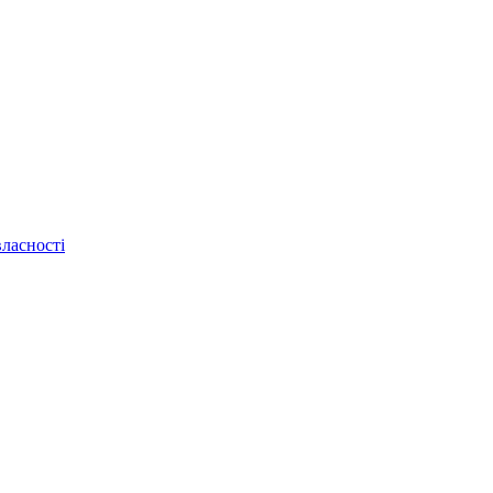
ласності