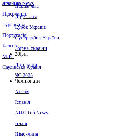
Франція
ЛЧ - Top News
Перша ліга
Нідерланди
Друга ліга
Туреччина
Кубок України
Португалія
Суперкубок України
Бельгія
Збірна України
Збірні
МЛС
Ліга націй
Саудівська Аравія
ЧС 2026
Чемпіонати
Англія
Іспанія
АПЛ Top News
Італія
Німеччина