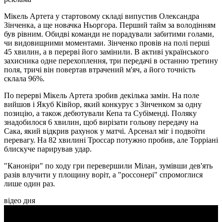
Мікель Артета у стартовому складі випустив Олександра
Зінченка, а ще новачка Ньоргора. Перший тайм за володінням
був рівним. Обидві команди не порадували забитими голами,
чи видовищними моментами. Зінченко провів на полі перші
45 хвилин, а в перерві його замінили. В активі українського
захисника одне перехоплення, три передачі в останню третину
поля, тричі він повертав втрачений м'яч, а його точність
склала 96%.
По перерві Мікель Артета зробив декілька замін. На поле
вийшов і Якуб Ківйор, який конкурує з Зінченком за одну
позицію, а також дебютували Кепа та Субіменді. Поляку
знадобилося 6 хвилин, щоб вирізати гольову передачу на
Сака, який відкрив рахунок у матчі. Арсенал міг і подвоїти
перевагу. На 82 хвилині Троссар потужно пробив, але Торріані
блискуче парирував удар.
"Каноніри" по ходу гри перевершили Мілан, зумівши дев'ять
разів влучити у площину воріт, а "россонері" спромоглися
лише один раз.
відео дня