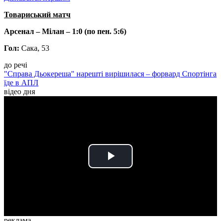
Товариський матч
Арсенал – Мілан – 1:0 (по пен. 5:6)
Гол:
Сака, 53
до речі
"Справа Дьокереша" нарешті вирішилася – форвард Спортінга
їде в АПЛ
відео дня
Play
Video
реклама