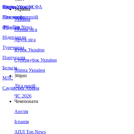
Збірна України
Італія
Суперкубок УЄФА
Україна
Німеччина
Ліга конференцій
Україна
Франція
ЛЧ - Top News
Перша ліга
Нідерланди
Друга ліга
Туреччина
Кубок України
Португалія
Суперкубок України
Бельгія
Збірна України
Збірні
МЛС
Ліга націй
Саудівська Аравія
ЧС 2026
Чемпіонати
Англія
Іспанія
АПЛ Top News