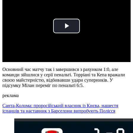
Play
Video
Основний час матчу так і завершився з рахунком 1:0, але
команди зійшлися у серії пенальті. Торріані та Кепа вражали
своєю майстерністю, відбивавши удари суперників. У
підсумку Мілан переміг по пенальті 6:5.
реклама
Санта-Колома: проросійський власник із Києва, нашестя
іспанців та наставник з Барселони випробують Полісся