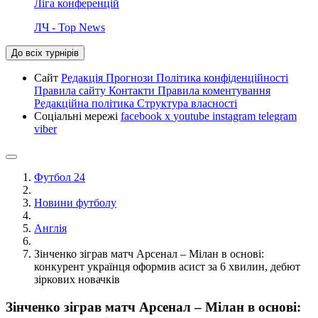
Ліга конференцій
ЛЧ - Top News
До всіх турнірів
Сайт
Редакція
Прогнози
Політика конфіденційності
Правила сайту
Контакти
Правила коментування
Редакційна політика
Структура власності
Соціальні мережі
facebook
x
youtube
instagram
telegram
viber
Футбол 24
Новини футболу
Англія
Зінченко зіграв матч Арсенал – Мілан в основі:
конкурент українця оформив асист за 6 хвилин, дебют
зіркових новачків
Зінченко зіграв матч Арсенал – Мілан в основі: