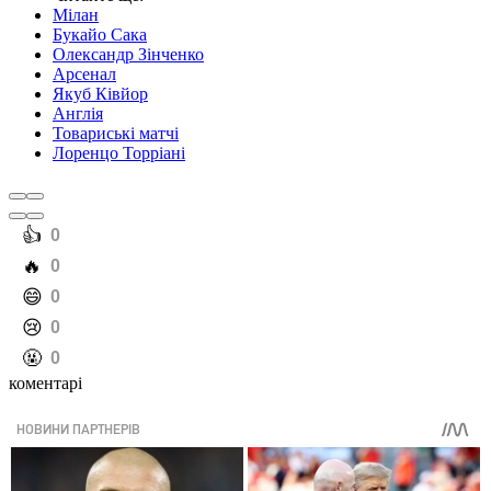
Мілан
Букайо Сака
Олександр Зінченко
Арсенал
Якуб Ківйор
Англія
Товариські матчі
Лоренцо Торріані
️👍
0
️🔥
0
️😄
0
️😢
0
️🤬
0
коментарі