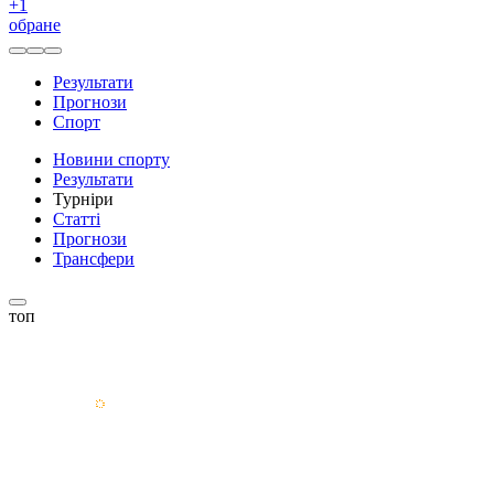
+
1
обране
Результати
Прогнози
Спорт
Новини спорту
Результати
Турніри
Статті
Прогнози
Трансфери
топ