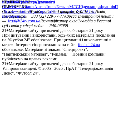
політика
Україна
ЧЕМПІОНАТИ
Перша ліга
Структура власності
Друга ліга
Німеччина
ЄВРОКУБКИ
Іспанія
Англія
Італія
Бельгія
МЛС
Нідерланди
Франція
П
Ліга чемпіонів
Онлайн-медіа «Футбол 24»
Ліга Європи
Юнацька ліга УЄФА
пл. Галицька, буд. 15, м. Львів,
Ліга
конференцій
79008
Телефон +380 (32) 229-77-77
Адреса електронної пошти
—
legal@24tv.com.ua
Ідентифікатор онлайн-медіа в Реєстрі
суб’єктів у сфері медіа — R40-06058
21+
Матеріали сайту призначені для осіб старше 21 року
При цитуванні і використанні будь-яких матеріалів посилання
на "Футбол 24" обов'язкове. При цитуванні і використанні в
мережі Інтернет гіперпосилання на сайт
football24.ua
обов'язкове. Матеріали зі знаком "Спецпроект",
"Партнерський матеріал", "Реклама", "Новини компаній"
публікуємо на правах реклами.
21+
Матеріали сайту призначені для осіб старше 21 року
Усi права захищенi. © 2005 -
2026
, ПрАТ "Телерадіокомпанія
Люкс". "Футбол 24".