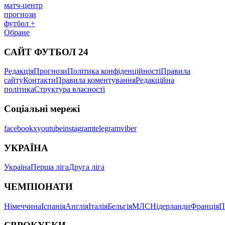
матч-центр
прогнози
футбол +
Обране
САЙТ ФУТБОЛ 24
Редакція
Прогнози
Політика конфіденційності
Правила
сайту
Контакти
Правила коментування
Редакційна
політика
Структура власності
Соціальні мережі
facebook
x
youtube
instagram
telegram
viber
УКРАЇНА
Україна
Перша ліга
Друга ліга
ЧЕМПІОНАТИ
Німеччина
Іспанія
Англія
Італія
Бельгія
МЛС
Нідерланди
Франція
П