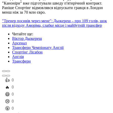
"Каноніри" вже підготували шведу п'ятирічний контракт.
Раніше Спортінг відмовлявся відпускати гравця в Лондон
менш ніж за 70 млн євро.
"Тренер посивів через мене": Дьокереш – про 109 голів, шок
після відходу Аморіма, слабке місце і майбутній трансфер
Читайте ще
:
Віктор Дьокереш
Арсенал
Трансфери Чемпіонату Англії
Спортінг Лісабон
Англія
Трансфери
️👍
0
️🔥
0
️😄
0
️😢
0
️🤬
0