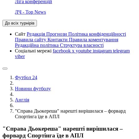
Ліга конференцій
ЛЧ - Top News
До всіх турнірів
Сайт
Редакція
Прогнози
Політика конфіденційності
Правила сайту
Контакти
Правила коментування
Редакційна політика
Структура власності
Соціальні мережі
facebook
x
youtube
instagram
telegram
viber
Футбол 24
Новини футболу
Англія
"Справа Дьокереша" нарешті вирішилася – форвард
Спортінга їде в АПЛ
"Справа Дьокереша" нарешті вирішилася –
форвард Спортінга їде в АПЛ