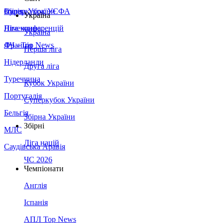
Збірна України
Італія
Суперкубок УЄФА
Україна
Німеччина
Ліга конференцій
Україна
Франція
ЛЧ - Top News
Перша ліга
Нідерланди
Друга ліга
Туреччина
Кубок України
Португалія
Суперкубок України
Бельгія
Збірна України
Збірні
МЛС
Ліга націй
Саудівська Аравія
ЧС 2026
Чемпіонати
Англія
Іспанія
АПЛ Top News