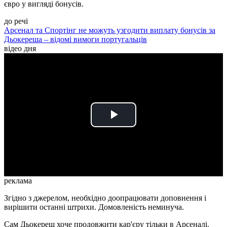
євро у вигляді бонусів.
до речі
Арсенал та Спортінг не можуть узгодити виплату бонусів за
Дьокереша – відомі вимоги португальців
відео дня
Play
Video
реклама
Згідно з джерелом, необхідно доопрацювати доповнення і
вирішити останні штрихи. Домовленість неминуча.
Сам Дьокереш хоче продовжити кар'єру тільки в Арсеналі.