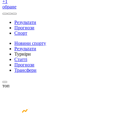
+
1
обране
Результати
Прогнози
Спорт
Новини спорту
Результати
Турніри
Статті
Прогнози
Трансфери
топ