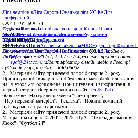
ЄВРОКУБКИ
Ліга чемпіонів
Ліга Європи
Юнацька ліга УЄФА
Ліга
конференцій
САЙТ ФУТБОЛ 24
Редакція
Соціальні мережі
Прогнози
Політика конфіденційності
Правила
сайту
facebook
УКРАЇНА
Контакти
x
youtube
Правила коментування
instagram
telegram
viber
Редакційна
політика
Україна
ЧЕМПІОНАТИ
Перша ліга
Структура власності
Друга ліга
Німеччина
ЄВРОКУБКИ
Іспанія
Англія
Італія
Бельгія
МЛС
Нідерланди
Франція
П
Ліга чемпіонів
Онлайн-медіа «Футбол 24»
Ліга Європи
Юнацька ліга УЄФА
пл. Галицька, буд. 15, м. Львів,
Ліга
конференцій
79008
Телефон +380 (32) 229-77-77
Адреса електронної пошти
—
legal@24tv.com.ua
Ідентифікатор онлайн-медіа в Реєстрі
суб’єктів у сфері медіа — R40-06058
21+
Матеріали сайту призначені для осіб старше 21 року
При цитуванні і використанні будь-яких матеріалів посилання
на "Футбол 24" обов'язкове. При цитуванні і використанні в
мережі Інтернет гіперпосилання на сайт
football24.ua
обов'язкове. Матеріали зі знаком "Спецпроект",
"Партнерський матеріал", "Реклама", "Новини компаній"
публікуємо на правах реклами.
21+
Матеріали сайту призначені для осіб старше 21 року
Усi права захищенi. © 2005 -
2026
, ПрАТ "Телерадіокомпанія
Люкс". "Футбол 24".