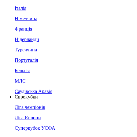
Італія
Німеччина
Франція
Нідерланди
Туреччина
Португалія
Бельгія
МЛС
Саудівська Аравія
Єврокубки
Ліга чемпіонів
Ліга Європи
Суперкубок УЄФА