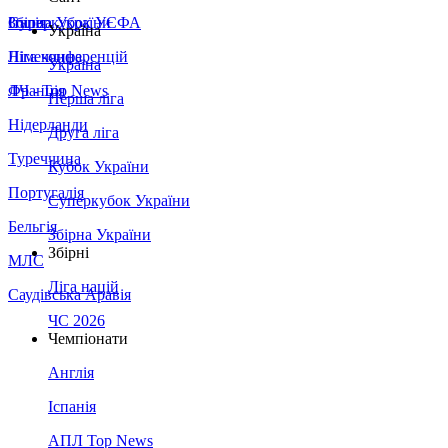
Збірна України
Італія
Суперкубок УЄФА
Україна
Німеччина
Ліга конференцій
Україна
Франція
ЛЧ - Top News
Перша ліга
Нідерланди
Друга ліга
Туреччина
Кубок України
Португалія
Суперкубок України
Бельгія
Збірна України
Збірні
МЛС
Ліга націй
Саудівська Аравія
ЧС 2026
Чемпіонати
Англія
Іспанія
АПЛ Top News