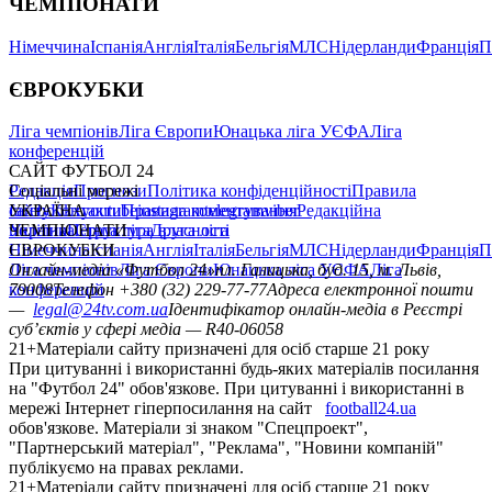
ЧЕМПІОНАТИ
Німеччина
Іспанія
Англія
Італія
Бельгія
МЛС
Нідерланди
Франція
П
ЄВРОКУБКИ
Ліга чемпіонів
Ліга Європи
Юнацька ліга УЄФА
Ліга
конференцій
САЙТ ФУТБОЛ 24
Редакція
Соціальні мережі
Прогнози
Політика конфіденційності
Правила
сайту
facebook
УКРАЇНА
Контакти
x
youtube
Правила коментування
instagram
telegram
viber
Редакційна
політика
Україна
ЧЕМПІОНАТИ
Перша ліга
Структура власності
Друга ліга
Німеччина
ЄВРОКУБКИ
Іспанія
Англія
Італія
Бельгія
МЛС
Нідерланди
Франція
П
Ліга чемпіонів
Онлайн-медіа «Футбол 24»
Ліга Європи
Юнацька ліга УЄФА
пл. Галицька, буд. 15, м. Львів,
Ліга
конференцій
79008
Телефон +380 (32) 229-77-77
Адреса електронної пошти
—
legal@24tv.com.ua
Ідентифікатор онлайн-медіа в Реєстрі
суб’єктів у сфері медіа — R40-06058
21+
Матеріали сайту призначені для осіб старше 21 року
При цитуванні і використанні будь-яких матеріалів посилання
на "Футбол 24" обов'язкове. При цитуванні і використанні в
мережі Інтернет гіперпосилання на сайт
football24.ua
обов'язкове. Матеріали зі знаком "Спецпроект",
"Партнерський матеріал", "Реклама", "Новини компаній"
публікуємо на правах реклами.
21+
Матеріали сайту призначені для осіб старше 21 року