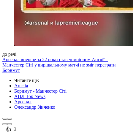
до речі
Арсенал вперше за 22 роки став чемпіоном Англії –
Манчестер Сіті у вирішальному матчі не зміг переграти
Борнмут
Читайте ще
:
Англія
Борнмут - Манчестер Сіті
АПЛ Top News
Арсенал
Олександр Зінченко
️👍
3