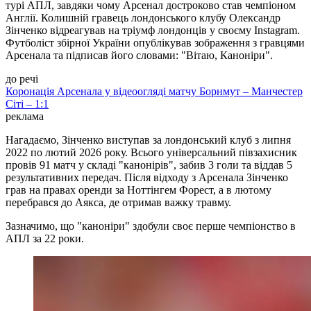
турі АПЛ, завдяки чому Арсенал достроково став чемпіоном
Англії. Колишній гравець лондонського клубу Олександр
Зінченко відреагував на тріумф лондонців у своєму Instagram.
Футболіст збірної України опублікував зображення з гравцями
Арсенала та підписав його словами: "Вітаю, Каноніри".
до речі
Коронація Арсенала у відеоогляді матчу Борнмут – Манчестер
Сіті – 1:1
реклама
Нагадаємо, Зінченко виступав за лондонський клуб з липня
2022 по лютий 2026 року. Всього універсальний півзахисник
провів 91 матч у складі "канонірів", забив 3 голи та віддав 5
результативних передач. Після відходу з Арсенала Зінченко
грав на правах оренди за Ноттінгем Форест, а в лютому
перебрався до Аякса, де отримав важку травму.
Зазначимо, що "каноніри" здобули своє перше чемпіонство в
АПЛ за 22 роки.