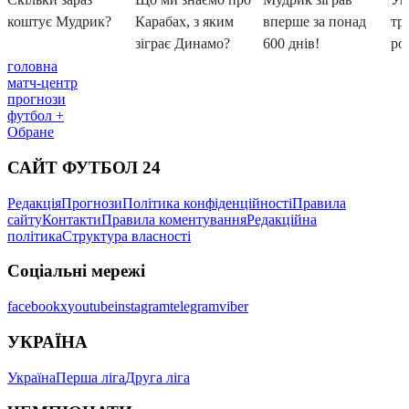
головна
матч-центр
прогнози
футбол +
Обране
САЙТ ФУТБОЛ 24
Редакція
Прогнози
Політика конфіденційності
Правила
сайту
Контакти
Правила коментування
Редакційна
політика
Структура власності
Соціальні мережі
facebook
x
youtube
instagram
telegram
viber
УКРАЇНА
Україна
Перша ліга
Друга ліга