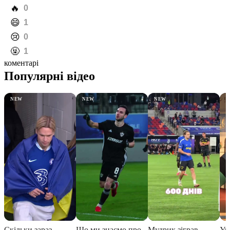
️🔥
0
️😄
1
️😢
0
️🤬
1
коментарі