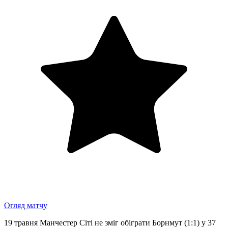
Огляд матчу
19 травня Манчестер Сіті не зміг обіграти Борнмут (1:1) у 37