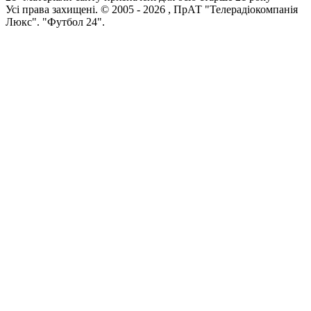
Усi права захищенi. © 2005 -
2026
, ПрАТ "Телерадіокомпанія
Люкс". "Футбол 24".