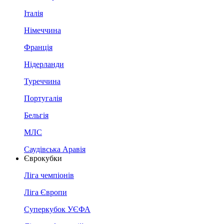
Італія
Німеччина
Франція
Нідерланди
Туреччина
Португалія
Бельгія
МЛС
Саудівська Аравія
Єврокубки
Ліга чемпіонів
Ліга Європи
Суперкубок УЄФА