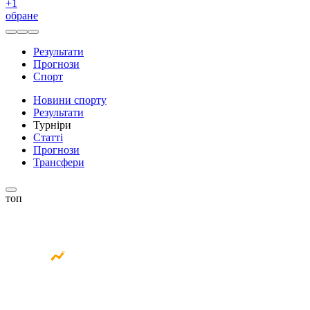
+
1
обране
Результати
Прогнози
Спорт
Новини спорту
Результати
Турніри
Статті
Прогнози
Трансфери
топ