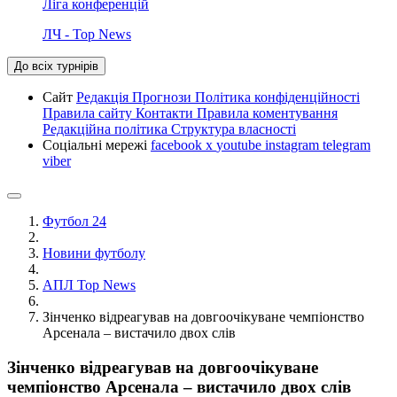
Ліга конференцій
ЛЧ - Top News
До всіх турнірів
Сайт
Редакція
Прогнози
Політика конфіденційності
Правила сайту
Контакти
Правила коментування
Редакційна політика
Структура власності
Соціальні мережі
facebook
x
youtube
instagram
telegram
viber
Футбол 24
Новини футболу
АПЛ Top News
Зінченко відреагував на довгоочікуване чемпіонство
Арсенала – вистачило двох слів
Зінченко відреагував на довгоочікуване
чемпіонство Арсенала – вистачило двох слів