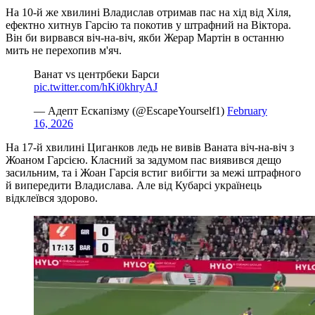
На 10-й же хвилині Владислав отримав пас на хід від Хіля,
ефектно хитнув Гарсію та покотив у штрафний на Віктора.
Він би вирвався віч-на-віч, якби Жерар Мартін в останню
мить не перехопив м'яч.
Ванат vs центрбеки Барси
pic.twitter.com/hKi0khryAJ
— Адепт Ескапізму (@EscapeYourself1)
February
16, 2026
На 17-й хвилині Циганков ледь не вивів Ваната віч-на-віч з
Жоаном Гарсією. Класний за задумом пас виявився дещо
засильним, та і Жоан Гарсія встиг вибігти за межі штрафного
й випередити Владислава. Але від Кубарсі українець
відклеївся здорово.