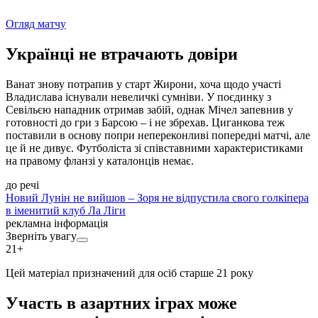
Огляд матчу
Українці не втрачають довіри
Ванат знову потрапив у старт Жирони, хоча щодо участі
Владислава існували невеличкі сумніви. У поєдинку з
Севільєю нападник отримав забій, однак Мічел запевнив у
готовності до гри з Барсою – і не збрехав. Циганкова теж
поставили в основу попри непереконливі попередні матчі, але
це й не дивує. Футболіста зі співставними характеристиками
на правому фланзі у каталонців немає.
до речі
Новий Лунін не вийшов – Зоря не відпустила свого голкіпера
в іменитий клуб Ла Ліги
рекламна інформація
Зверніть увагу
21+
Цей матеріал призначений для осіб старше 21 року
Участь в азартних іграх може