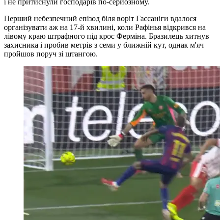
і не притиснули господарів по-серйозному.
Перший небезпечний епізод біля воріт Гассаніги вдалося
організувати аж на 17-й хвилині, коли Рафінья відкрився на
лівому краю штрафного під крос Ферміна. Бразилець хитнув
захисника і пробив метрів з семи у ближній кут, однак м'яч
пройшов поруч зі штангою.