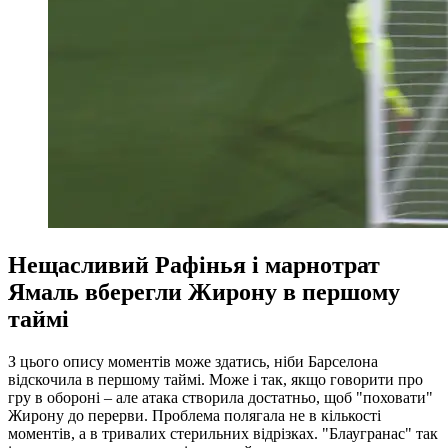
Нещасливий Рафінья і марнотрат
Ямаль вберегли Жирону в першому
таймі
З цього опису моментів може здатись, ніби Барселона
відскочила в першому таймі. Може і так, якщо говорити про
гру в обороні – але атака створила достатньо, щоб "поховати"
Жирону до перерви. Проблема полягала не в кількості
моментів, а в тривалих стерильних відрізках. "Блаугранас" так