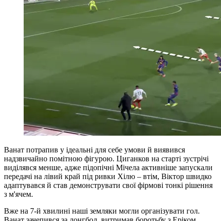
Ванат потрапив у ідеальні для себе умови й виявився
надзвичайно помітною фігурою. Циганков на старті зустрічі
виділявся менше, адже підопічні Мічела активніше запускали
передачі на лівий край під ривки Хілю – втім, Віктор швидко
адаптувався й став демонструвати свої фірмові тонкі рішення
з м'ячем.
Вже на 7-й хвилині наші земляки могли організувати гол.
Ванат зачепився за лонгбол, витримав боротьбу з Еріком