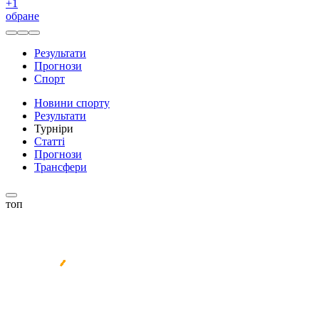
+
1
обране
Результати
Прогнози
Спорт
Новини спорту
Результати
Турніри
Статті
Прогнози
Трансфери
топ