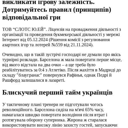
викликати ігрову залежність.
Дотримуйтесь правил (принципів)
відповідальної гри
ТОВ “СЛОТС Ю.ЕЙ”. Ліцензія на провадження діяльності з
організації та проведення букмекерської діяльності у мережі
Інтернет від 05.12.2024 (Рішення комісії з регулювання
азартних ігор та лотерей №559 від 21.11.2024).
Очевидно, що в такій зустрічі господарі не думали про якісь
турнірні розклади. Барселона ж мала повертати перше місце,
від якого відстала на два очки – а ще треба було
реабілітуватись за 0:4 з Атлетіко. Після жахіття в Мадриді до
складу "блаугранас" повернувся Рафінья, однак Педрі й
Рашфорд залишалися в лазареті.
Блискучий перший тайм українців
У тактичному плані тренери не підготували чогось
революційного. Барселона сиділа на м'ячі 65% часу,
намагалася швидко повертати володіння після втрат і
розтягувала оборону суперника. Жирона ж старалася
використовувати високу лінію захисту гостей, запускаючи