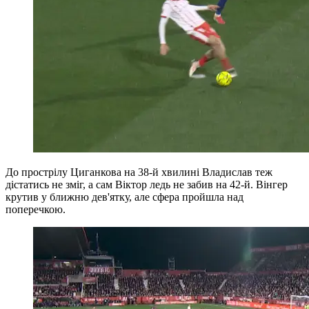
До прострілу Циганкова на 38-й хвилині Владислав теж
дістатись не зміг, а сам Віктор ледь не забив на 42-й. Вінгер
крутив у ближню дев'ятку, але сфера пройшла над
поперечкою.