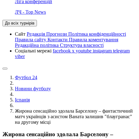
Ліга конференцій
ЛЧ - Top News
До всіх турнірів
Сайт
Редакція
Прогнози
Політика конфіденційності
Правила сайту
Контакти
Правила коментування
Редакційна політика
Структура власності
Соціальні мережі
facebook
x
youtube
instagram
telegram
viber
Футбол 24
Новини футболу
Іспанія
Жирона сенсаційно здолала Барселону – фантастичний
матч українців з асистом Ваната залишив "блаугранас"
на другому місці
Жирона сенсаційно здолала Барселону –