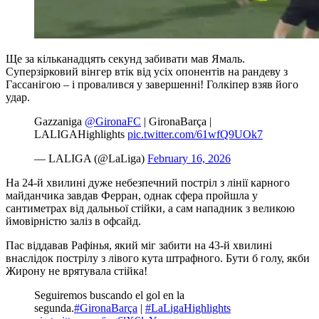
Ще за кільканадцять секунд забивати мав Ямаль.
Суперзірковий вінгер втік від усіх опонентів на рандеву з
Гассанігою – і провалився у завершенні! Голкіпер взяв його
удар.
Gazzaniga
@GironaFC
| GironaBarça |
LALIGAHighlights
pic.twitter.com/61wfQ9UOk7
— LALIGA (@LaLiga)
February 16, 2026
На 24-й хвилині дуже небезпечний постріл з лінії карного
майданчика завдав Ферран, однак сфера пройшла у
сантиметрах від дальньої стійки, а сам нападник з великою
ймовірністю заліз в офсайд.
Пас віддавав Рафінья, який міг забити на 43-й хвилині
внаслідок пострілу з лівого кута штрафного. Бути б голу, якби
Жирону не врятувала стійка!
Seguiremos buscando el gol en la
segunda.
#GironaBarça
|
#LaLigaHighlights