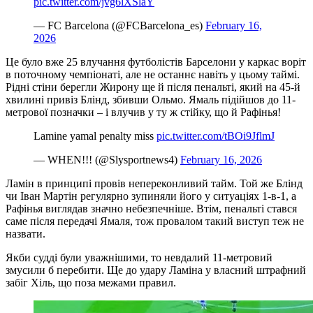
pic.twitter.com/jvg6lXSlaY
— FC Barcelona (@FCBarcelona_es)
February 16,
2026
Це було вже 25 влучання футболістів Барселони у каркас воріт
в поточному чемпіонаті, але не останнє навіть у цьому таймі.
Рідні стіни берегли Жирону ще й після пенальті, який на 45-й
хвилині привіз Блінд, збивши Ольмо. Ямаль підійшов до 11-
метрової позначки – і влучив у ту ж стійку, що й Рафінья!
Lamine yamal penalty miss
pic.twitter.com/tBOi9JflmJ
— WHEN!!! (@Slysportnews4)
February 16, 2026
Ламін в принципі провів непереконливий тайм. Той же Блінд
чи Іван Мартін регулярно зупиняли його у ситуаціях 1-в-1, а
Рафінья виглядав значно небезпечніше. Втім, пенальті стався
саме після передачі Ямаля, тож провалом такий виступ теж не
назвати.
Якби судді були уважнішими, то невдалий 11-метровий
змусили б перебити. Ще до удару Ламіна у власний штрафний
забіг Хіль, що поза межами правил.