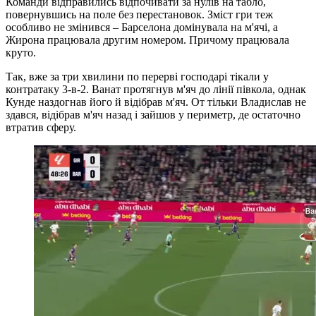
Команди відправились відпочивати за нулів на табло,
повернувшись на поле без перестановок. Зміст гри теж
особливо не змінився – Барселона домінувала на м'ячі, а
Жирона працювала другим номером. Причому працювала
круто.
Так, вже за три хвилини по перерві господарі тікали у
контратаку 3-в-2. Ванат протягнув м'яч до лінії півкола, однак
Кунде наздогнав його й відібрав м'яч. От тільки Владислав не
здався, відібрав м'яч назад і зайшов у периметр, де остаточно
втратив сферу.