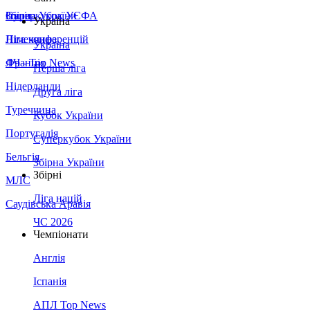
Збірна України
Італія
Суперкубок УЄФА
Україна
Німеччина
Ліга конференцій
Україна
Франція
ЛЧ - Top News
Перша ліга
Нідерланди
Друга ліга
Туреччина
Кубок України
Португалія
Суперкубок України
Бельгія
Збірна України
Збірні
МЛС
Ліга націй
Саудівська Аравія
ЧС 2026
Чемпіонати
Англія
Іспанія
АПЛ Top News