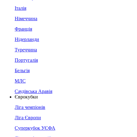
Італія
Німеччина
Франція
Нідерланди
Туреччина
Португалія
Бельгія
МЛС
Саудівська Аравія
Єврокубки
Ліга чемпіонів
Ліга Європи
Суперкубок УЄФА