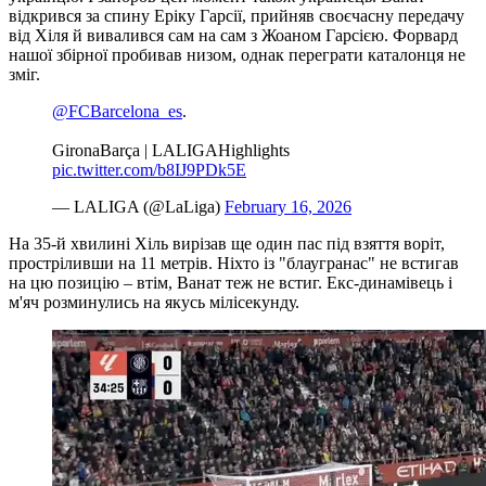
відкрився за спину Еріку Гарсії, прийняв своєчасну передачу
від Хіля й вивалився сам на сам з Жоаном Гарсією. Форвард
нашої збірної пробивав низом, однак переграти каталонця не
зміг.
@FCBarcelona_es
.
GironaBarça | LALIGAHighlights
pic.twitter.com/b8IJ9PDk5E
— LALIGA (@LaLiga)
February 16, 2026
На 35-й хвилині Хіль вирізав ще один пас під взяття воріт,
простріливши на 11 метрів. Ніхто із "блаугранас" не встигав
на цю позицію – втім, Ванат теж не встиг. Екс-динамівець і
м'яч розминулись на якусь мілісекунду.