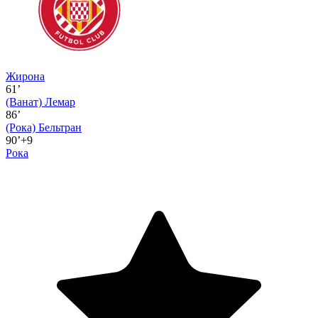
Жирона
61’
(Ванат)
Лемар
86’
(Рока)
Бельтран
90’+9
Рока