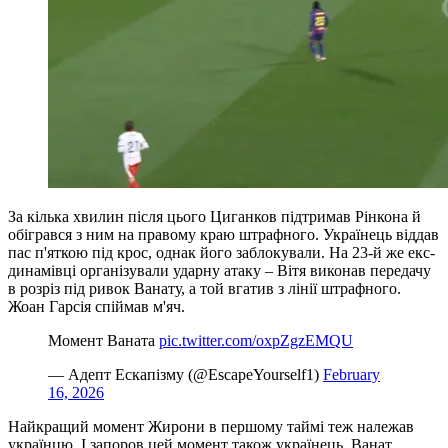
За кілька хвилин після цього Циганков підтримав Рінкона й
обігрався з ним на правому краю штрафного. Українець віддав
пас п'яткою під крос, однак його заблокували. На 23-й же екс-
динамівці організували ударну атаку – Вітя виконав передачу
в розріз під ривок Ванату, а той вгатив з лінії штрафного.
Жоан Гарсія спіймав м'яч.
Момент Ваната
pic.twitter.com/oxpZgzEMQU
— Адепт Ескапізму (@EscapeYourself1)
February
16, 2026
Найкращий момент Жирони в першому таймі теж належав
українцю. І запоров цей момент також українець. Ванат