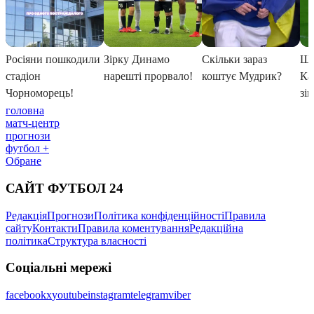
головна
матч-центр
прогнози
футбол +
Обране
САЙТ ФУТБОЛ 24
Редакція
Прогнози
Політика конфіденційності
Правила
сайту
Контакти
Правила коментування
Редакційна
політика
Структура власності
Соціальні мережі
facebook
x
youtube
instagram
telegram
viber