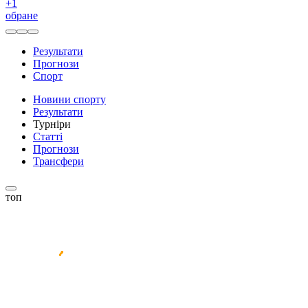
+
1
обране
Результати
Прогнози
Спорт
Новини спорту
Результати
Турніри
Статті
Прогнози
Трансфери
топ