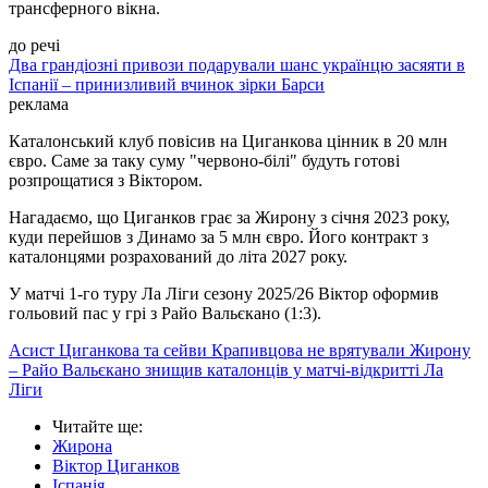
трансферного вікна.
до речі
Два грандіозні привози подарували шанс українцю засяяти в
Іспанії – принизливий вчинок зірки Барси
реклама
Каталонський клуб повісив на Циганкова цінник в 20 млн
євро. Саме за таку суму "червоно-білі" будуть готові
розпрощатися з Віктором.
Нагадаємо, що Циганков грає за Жирону з січня 2023 року,
куди перейшов з Динамо за 5 млн євро. Його контракт з
каталонцями розрахований до літа 2027 року.
У матчі 1-го туру Ла Ліги сезону 2025/26 Віктор оформив
гольовий пас у грі з Райо Вальєкано (1:3).
Асист Циганкова та сейви Крапивцова не врятували Жирону
– Райо Вальєкано знищив каталонців у матчі-відкритті Ла
Ліги
Читайте ще
:
Жирона
Віктор Циганков
Іспанія