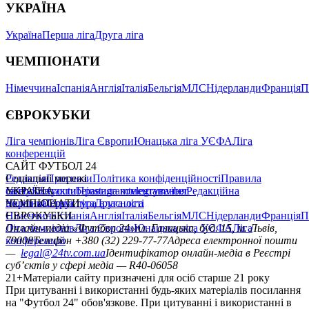
УКРАЇНА
Україна
Перша ліга
Друга ліга
ЧЕМПІОНАТИ
Німеччина
Іспанія
Англія
Італія
Бельгія
МЛС
Нідерланди
Франція
П
ЄВРОКУБКИ
Ліга чемпіонів
Ліга Європи
Юнацька ліга УЄФА
Ліга
конференцій
САЙТ ФУТБОЛ 24
Редакція
Соціальні мережі
Прогнози
Політика конфіденційності
Правила
сайту
facebook
УКРАЇНА
Контакти
x
youtube
Правила коментування
instagram
telegram
viber
Редакційна
політика
Україна
ЧЕМПІОНАТИ
Перша ліга
Структура власності
Друга ліга
Німеччина
ЄВРОКУБКИ
Іспанія
Англія
Італія
Бельгія
МЛС
Нідерланди
Франція
П
Ліга чемпіонів
Онлайн-медіа «Футбол 24»
Ліга Європи
Юнацька ліга УЄФА
пл. Галицька, буд. 15, м. Львів,
Ліга
конференцій
79008
Телефон +380 (32) 229-77-77
Адреса електронної пошти
—
legal@24tv.com.ua
Ідентифікатор онлайн-медіа в Реєстрі
суб’єктів у сфері медіа — R40-06058
21+
Матеріали сайту призначені для осіб старше 21 року
При цитуванні і використанні будь-яких матеріалів посилання
на "Футбол 24" обов'язкове. При цитуванні і використанні в