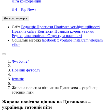
Ліга конференцій
ЛЧ - Top News
До всіх турнірів
Сайт
Редакція
Прогнози
Політика конфіденційності
Правила сайту
Контакти
Правила коментування
Редакційна політика
Структура власності
Соціальні мережі
facebook
x
youtube
instagram
telegram
viber
Футбол 24
Новини футболу
Іспанія
Жирона повісила цінник на Циганкова – українець
готовий піти
Жирона повісила цінник на Циганкова –
українець готовий піти