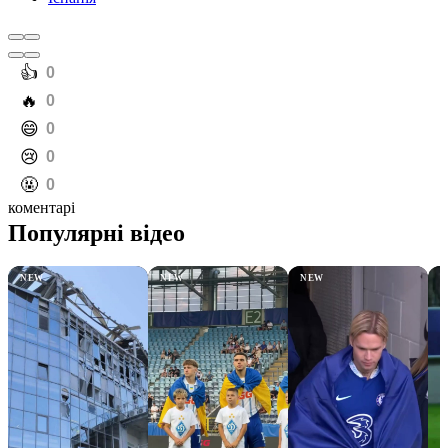
️👍
0
️🔥
0
️😄
0
️😢
0
️🤬
0
коментарі