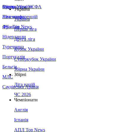
Збірна України
Італія
Суперкубок УЄФА
Україна
Німеччина
Ліга конференцій
Україна
Франція
ЛЧ - Top News
Перша ліга
Нідерланди
Друга ліга
Туреччина
Кубок України
Португалія
Суперкубок України
Бельгія
Збірна України
Збірні
МЛС
Ліга націй
Саудівська Аравія
ЧС 2026
Чемпіонати
Англія
Іспанія
АПЛ Top News