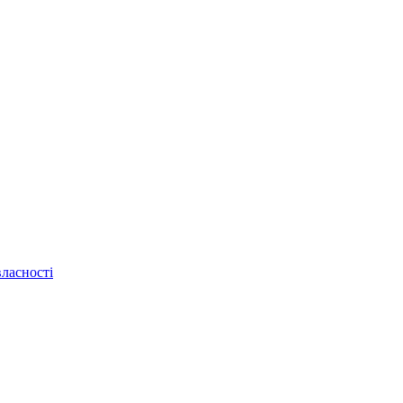
ласності