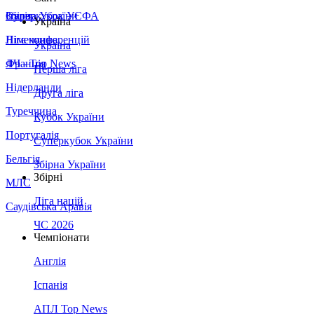
Збірна України
Італія
Суперкубок УЄФА
Україна
Німеччина
Ліга конференцій
Україна
Франція
ЛЧ - Top News
Перша ліга
Нідерланди
Друга ліга
Туреччина
Кубок України
Португалія
Суперкубок України
Бельгія
Збірна України
Збірні
МЛС
Ліга націй
Саудівська Аравія
ЧС 2026
Чемпіонати
Англія
Іспанія
АПЛ Top News