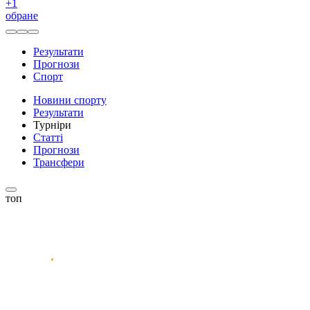
+
1
обране
Результати
Прогнози
Спорт
Новини спорту
Результати
Турніри
Статті
Прогнози
Трансфери
топ