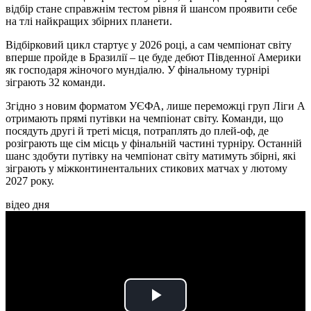
відбір стане справжнім тестом рівня й шансом проявити себе
на тлі найкращих збірних планети.
Відбірковий цикл стартує у 2026 році, а сам чемпіонат світу
вперше пройде в Бразилії – це буде дебют Південної Америки
як господаря жіночого мундіалю. У фінальному турнірі
зіграють 32 команди.
Згідно з новим форматом УЄФА, лише переможці груп Ліги A
отримають прямі путівки на чемпіонат світу. Команди, що
посядуть другі й треті місця, потраплять до плей-оф, де
розіграють ще сім місць у фінальній частині турніру. Останній
шанс здобути путівку на чемпіонат світу матимуть збірні, які
зіграють у міжконтинентальних стикових матчах у лютому
2027 року.
відео дня