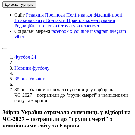
До всіх турнірів
Сайт
Редакція
Прогнози
Політика конфіденційності
Правила сайту
Контакти
Правила коментування
Редакційна політика
Структура власності
Соціальні мережі
facebook
x
youtube
instagram
telegram
viber
Футбол 24
Новини футболу
Збірна України
Збірна України отримала суперниць у відборі на
ЧС-2027 – потрапили до "групи смерті" з чемпіонками
світу та Європи
Збірна України отримала суперниць у відборі на
ЧС-2027 – потрапили до "групи смерті" з
чемпіонками світу та Європи