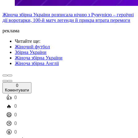
Жіноча збірна України розписала нічию з Румунією – героїчні
дії воротарки, 100-й матч легенди й прикра втрата перемоги
реклама
Читайте ще
:
Жіночий футбол
Збірна України
Жіноча збірна України
Жіноча збірна Англії
0
Коментувати
️👍
0
️🔥
0
️😄
0
️😢
0
️🤬
0