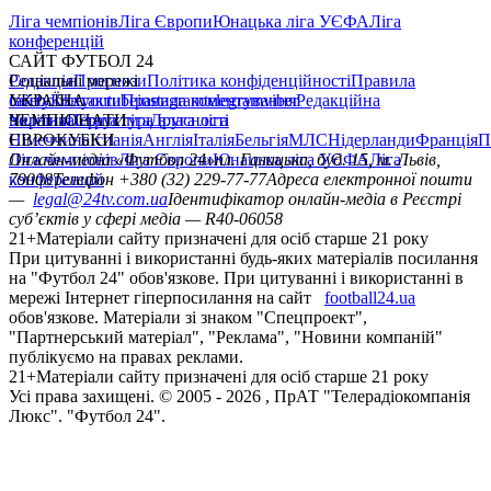
Ліга чемпіонів
Ліга Європи
Юнацька ліга УЄФА
Ліга
конференцій
САЙТ ФУТБОЛ 24
Редакція
Соціальні мережі
Прогнози
Політика конфіденційності
Правила
сайту
facebook
УКРАЇНА
Контакти
x
youtube
Правила коментування
instagram
telegram
viber
Редакційна
політика
Україна
ЧЕМПІОНАТИ
Перша ліга
Структура власності
Друга ліга
Німеччина
ЄВРОКУБКИ
Іспанія
Англія
Італія
Бельгія
МЛС
Нідерланди
Франція
П
Ліга чемпіонів
Онлайн-медіа «Футбол 24»
Ліга Європи
Юнацька ліга УЄФА
пл. Галицька, буд. 15, м. Львів,
Ліга
конференцій
79008
Телефон +380 (32) 229-77-77
Адреса електронної пошти
—
legal@24tv.com.ua
Ідентифікатор онлайн-медіа в Реєстрі
суб’єктів у сфері медіа — R40-06058
21+
Матеріали сайту призначені для осіб старше 21 року
При цитуванні і використанні будь-яких матеріалів посилання
на "Футбол 24" обов'язкове. При цитуванні і використанні в
мережі Інтернет гіперпосилання на сайт
football24.ua
обов'язкове. Матеріали зі знаком "Спецпроект",
"Партнерський матеріал", "Реклама", "Новини компаній"
публікуємо на правах реклами.
21+
Матеріали сайту призначені для осіб старше 21 року
Усi права захищенi. © 2005 -
2026
, ПрАТ "Телерадіокомпанія
Люкс". "Футбол 24".