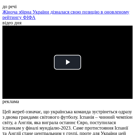
до речі
Жіноча збірна України дізналася свою позицію в оновленому
рейтингу ФІФА
відео дня
Play
Video
реклама
Цей жереб означає, що українська команда зустрінеться одразу
з двома грандами світового футболу. Іспанія – чинний чемпіон
світу, а Англія, яка виграла останнє Євро, поступилася
іспанкам у фіналі мундіалю-2023. Саме протистояння Іспанії
та Англії стане центральним у групі, проте для України цей