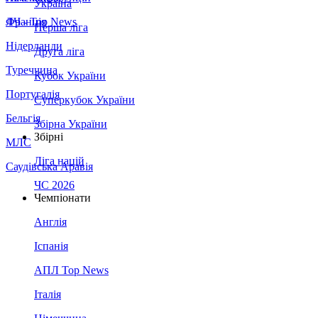
Україна
Франція
ЛЧ - Top News
Перша ліга
Нідерланди
Друга ліга
Туреччина
Кубок України
Португалія
Суперкубок України
Бельгія
Збірна України
Збірні
МЛС
Ліга націй
Саудівська Аравія
ЧС 2026
Чемпіонати
Англія
Іспанія
АПЛ Top News
Італія