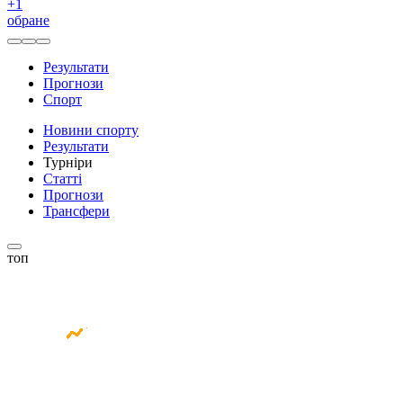
+
1
обране
Результати
Прогнози
Спорт
Новини спорту
Результати
Турніри
Статті
Прогнози
Трансфери
топ