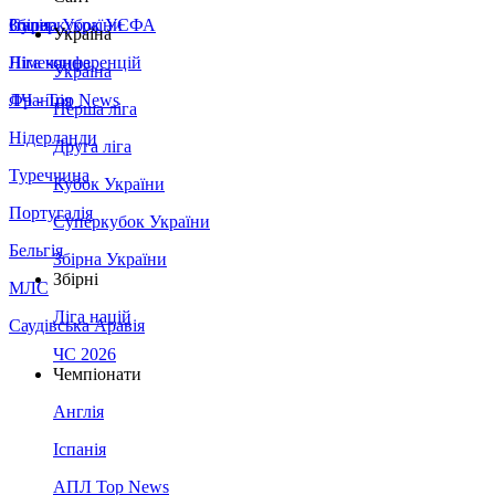
Збірна України
Італія
Суперкубок УЄФА
Україна
Німеччина
Ліга конференцій
Україна
Франція
ЛЧ - Top News
Перша ліга
Нідерланди
Друга ліга
Туреччина
Кубок України
Португалія
Суперкубок України
Бельгія
Збірна України
Збірні
МЛС
Ліга націй
Саудівська Аравія
ЧС 2026
Чемпіонати
Англія
Іспанія
АПЛ Top News