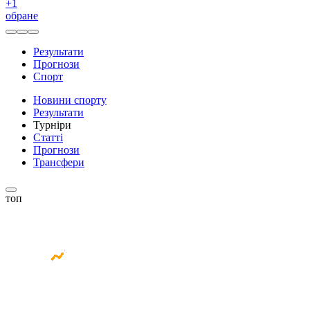
+
1
обране
Результати
Прогнози
Спорт
Новини спорту
Результати
Турніри
Статті
Прогнози
Трансфери
топ