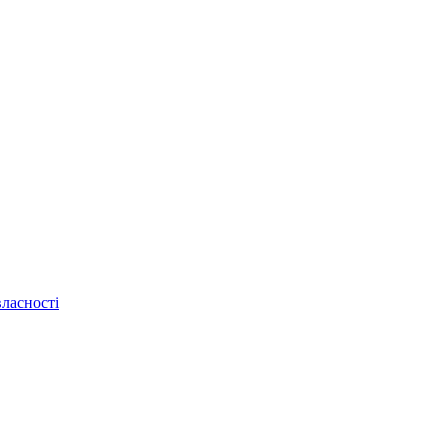
ласності